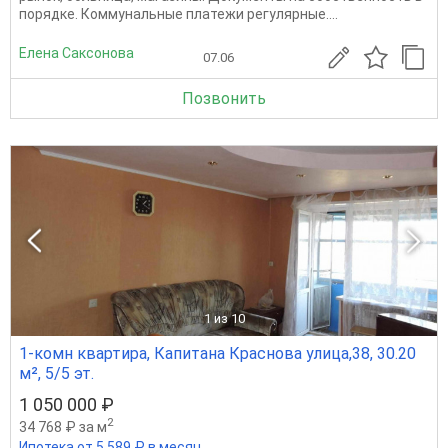
порядке. Коммунальные платежи регулярные....
Елена Саксонова
07.06
Позвонить
1
из 10
1-комн квартира, Капитана Краснова улица,38, 30.20
м², 5/5 эт.
1 050 000 ₽
2
34 768 ₽ за м
Ипотека от 5 589 ₽ в месяц