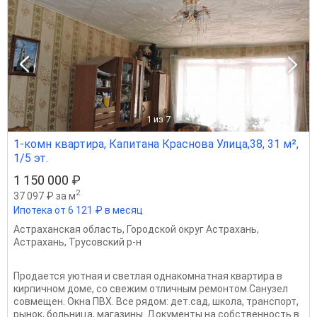
1
из 7
1-комн квартира, Капитана Краснова Улица,38, 31 м²,
1/5 эт.
1 150 000 ₽
2
37 097 ₽ за м
Ипотека от 6 121 ₽ в месяц
Астраханская область
,
Городской округ Астрахань
,
Астрахань
,
Трусовский р-н
Продается уютная и светлая однакомнатная квартира в
кирпичном доме, со свежим отличным ремонтом.Санузел
совмещен. Окна ПВХ. Все рядом: дет.сад, школа, транспорт,
рынок, больница, магазины. Документы на собственность в