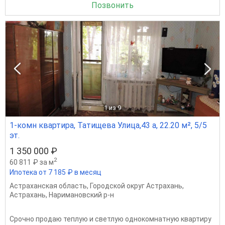
Позвонить
1
из 9
1-комн квартира, Татищева Улица,43 а, 22.20 м², 5/5
эт.
1 350 000 ₽
2
60 811 ₽ за м
Ипотека от 7 185 ₽ в месяц
Астраханская область
,
Городской округ Астрахань
,
Астрахань
,
Наримановский р-н
Срочно продаю теплую и светлую однокомнатную квартиру