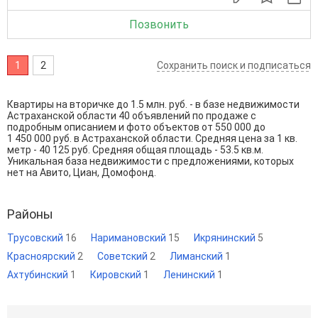
Позвонить
1
2
Сохранить поиск и подписаться
Квартиры на вторичке до 1.5 млн. руб. - в базе недвижимости
Астраханской области 40 объявлений по продаже с
подробным описанием и фото объектов от
550 000
до
1 450 000
руб. в Астраханской области. Средняя цена за 1 кв.
метр - 40 125 руб. Средняя общая площадь - 53.5 кв.м.
Уникальная база недвижимости с предложениями, которых
нет на Авито, Циан, Домофонд.
Районы
Трусовский
16
Наримановский
15
Икрянинский
5
Красноярский
2
Советский
2
Лиманский
1
Ахтубинский
1
Кировский
1
Ленинский
1