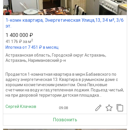
1
из 7
1-комн квартира, Энергетическая Улица,13, 34 м², 3/6
эт.
1 400 000 ₽
2
41 176 ₽ за м
Ипотека от 7 451 ₽ в месяц
Астраханская область
,
Городской округ Астрахань
,
Астрахань
,
Наримановский р-н
Продается 1-комнатная квартира в мкрн.Бабаевского по
адресу энергетическая 13. Квартира в румынском доме с
хорошим косметическим ремонтом. Окна Пвх,новые
счетчики на воду и газ,утепленная лоджия. Подьезд чистый,
на при дворовой территории детская площадка...
Сергей Клачков
09.08
Позвонить