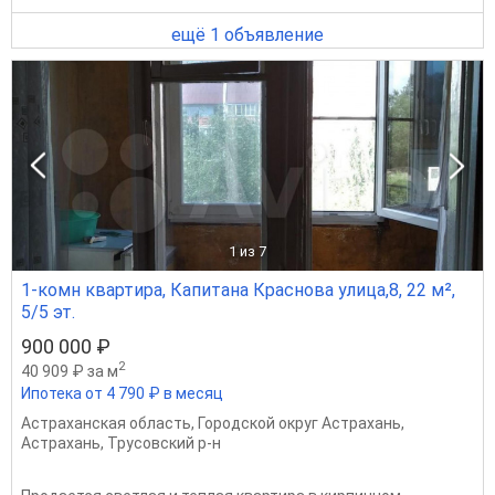
ещё 1 объявление
1
из 7
1-комн квартира, Капитана Краснова улица,8, 22 м²,
5/5 эт.
900 000 ₽
2
40 909 ₽ за м
Ипотека от 4 790 ₽ в месяц
Астраханская область
,
Городской округ Астрахань
,
Астрахань
,
Трусовский р-н