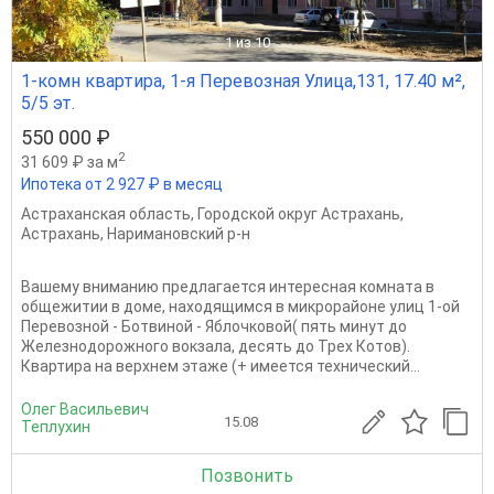
1
из 10
1-комн квартира, 1-я Перевозная Улица,131, 17.40 м²,
5/5 эт.
550 000 ₽
2
31 609 ₽ за м
Ипотека от 2 927 ₽ в месяц
Астраханская область
,
Городской округ Астрахань
,
Астрахань
,
Наримановский р-н
Вашему вниманию предлагается интересная комната в
общежитии в доме, находящимся в микрорайоне улиц 1-ой
Перевозной - Ботвиной - Яблочковой( пять минут до
Железнодорожного вокзала, десять до Трех Котов).
Квартира на верхнем этаже (+ имеется технический...
Олег Васильевич
15.08
Теплухин
Позвонить