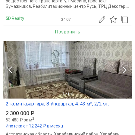
общественного транспорта: ул. Мосина, проспект
Бумажников, Реабилитационный центр Русь, ТРЦ Декстер....
5D Realty
24.07
Позвонить
1
из 7
2-комн квартира, 8-й квартал, 4, 43 м², 2/2 эт.
2 300 000 ₽
2
53 488 ₽ за м
Ипотека от 12 242 ₽ в месяц
Астраханская область
,
Харабалинский район
,
Харабали
,