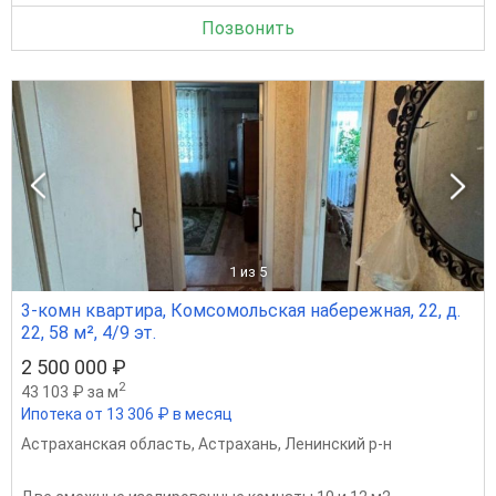
Позвонить
1
из 5
3-комн квартира, Комсомольская набережная, 22, д.
22, 58 м², 4/9 эт.
2 500 000 ₽
2
43 103 ₽ за м
Ипотека от 13 306 ₽ в месяц
Астраханская область
,
Астрахань
,
Ленинский р-н