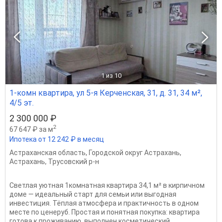
1
из 10
1-комн квартира, ул 5-я Керченская, 31, д. 31, 34 м²,
4/5 эт.
2 300 000 ₽
2
67 647 ₽ за м
Ипотека от 12 242 ₽ в месяц
Астраханская область
,
Городской округ Астрахань
,
Астрахань
,
Трусовский р-н
Светлая уютная 1комнатная квартира 34,1 м² в кирпичном
доме — идеальный старт для семьи или выгодная
инвестиция. Тёплая атмосфера и практичность в одном
месте по ценеруб. Простая и понятная покупка: квартира
готова к проживанию, выполнен косметический...