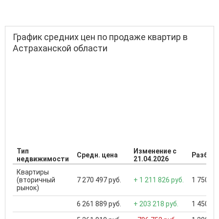
График средних цен по продаже квартир в
Астраханской области
Тип
Изменение с
Средн. цена
Разброс
недвижимости
21.04.2026
Квартиры
(вторичный
7 270 497 руб.
+ 1 211 826 руб.
1 750 00
рынок)
6 261 889 руб.
+ 203 218 руб.
1 450 00