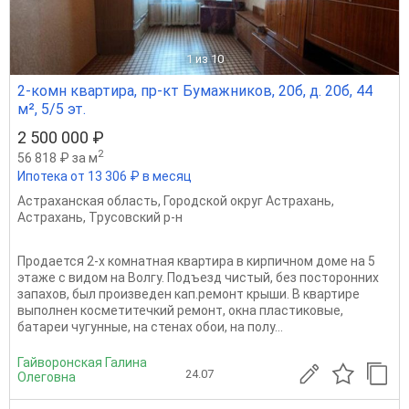
1
из 10
2-комн квартира, пр-кт Бумажников, 20б, д. 20б, 44
м², 5/5 эт.
2 500 000 ₽
2
56 818 ₽ за м
Ипотека от 13 306 ₽ в месяц
Астраханская область
,
Городской округ Астрахань
,
Астрахань
,
Трусовский р-н
Продается 2-х комнатная квартира в кирпичном доме на 5
этаже с видом на Волгу. Подъезд чистый, без посторонних
запахов, был произведен кап.ремонт крыши. В квартире
выполнен косметитечкий ремонт, окна пластиковые,
батареи чугунные, на стенах обои, на полу...
Гайворонская Галина
24.07
Олеговна