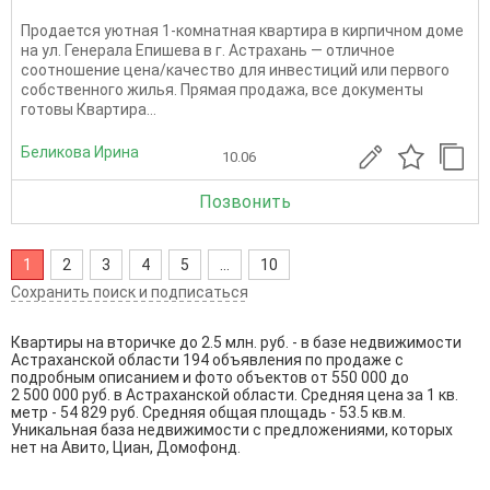
Продается уютная 1-комнатная квартира в кирпичном доме
на ул. Генерала Епишева в г. Астрахань — отличное
соотношение цена/качество для инвестиций или первого
собственного жилья. Прямая продажа, все документы
готовы Квартира...
Беликова Ирина
10.06
Позвонить
1
2
3
4
5
...
10
Сохранить поиск и подписаться
Квартиры на вторичке до 2.5 млн. руб. - в базе недвижимости
Астраханской области 194 объявления по продаже с
подробным описанием и фото объектов от
550 000
до
2 500 000
руб. в Астраханской области. Средняя цена за 1 кв.
метр - 54 829 руб. Средняя общая площадь - 53.5 кв.м.
Уникальная база недвижимости с предложениями, которых
нет на Авито, Циан, Домофонд.