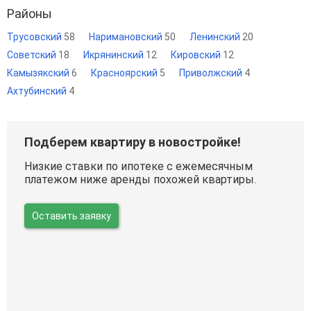
Районы
Трусовский
58
Наримановский
50
Ленинский
20
Советский
18
Икрянинский
12
Кировский
12
Камызякский
6
Красноярский
5
Приволжский
4
Ахтубинский
4
Подберем квартиру в новостройке!
Низкие ставки по ипотеке с ежемесячным
платежом ниже аренды похожей квартиры.
Оставить заявку