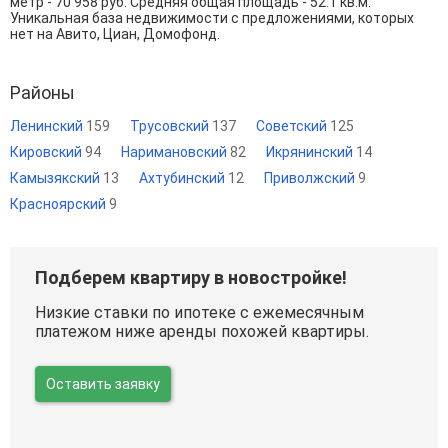
метр - 70 958 руб. Средняя общая площадь - 52.1 кв.м.
Уникальная база недвижимости с предложениями, которых
нет на Авито, Циан, Домофонд.
Районы
Ленинский
159
Трусовский
137
Советский
125
Кировский
94
Наримановский
82
Икрянинский
14
Камызякский
13
Ахтубинский
12
Приволжский
9
Красноярский
9
Подберем квартиру в новостройке!
Низкие ставки по ипотеке с ежемесячным
платежом ниже аренды похожей квартиры.
Оставить заявку