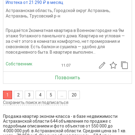
Ипотека от 21 290 ₽ в месяц
Астраханская область
,
Городской округ Астрахань
,
Астрахань
,
Трусовский р-н
Продаётся 2комнатная квартира в Военном городке на 9м
этаже 9этажного панельного дома. Квартира не угловая —
за счёт этого в комнатах комфортно, нет промерзания и
сквозняков. Есть балкон и сушилка — удобно для
повседневного быта. В квартире выполнен...
Собственник
11.07
Позвонить
1
2
3
4
5
...
20
Сохранить поиск и подписаться
Продажа квартир эконом-класса - в базе недвижимости
Астраханской области 644 объявления по продаже с
подробным описанием и фото объектов от
550 000
до
4 000 000
руб. в Астраханской области. Средняя цена за 1 кв.