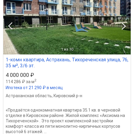
1
из 10
1-комн квартира, Астрахань, Тихореченская улица, 76,
35 м², 3/6 эт.
4 000 000 ₽
2
114 286 ₽ за м
Ипотека от 21 290 ₽ в месяц
Астраханская область
,
Кировский р-н
«Продаётся однокомнатная квартира 35.1 кв. в черновой
отделке в Кировском районе. Жилой комплекс «Аксиома на
Тихореченской» . Это проект комплексной застройки
комфорт-класса из пяти монолитно-кирпичных корпусов
высотой 6 этажей. ...