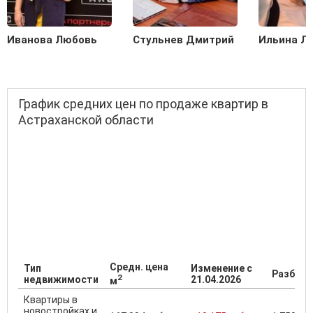
Иванова Любовь
Стульнев Дмитрий
Ильина Л
График средних цен по продаже квартир в
Астраханской области
Средн. цена
Тип
Изменение с
Разброс
2
недвижимости
21.04.2026
м
Квартиры в
новостройках и