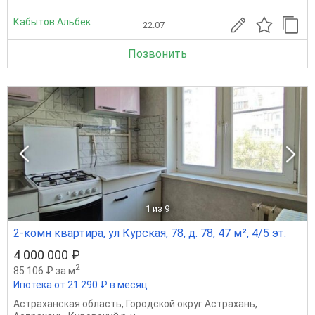
Кабытов Альбек
22.07
Позвонить
1
из 9
2-комн квартира, ул Курская, 78, д. 78, 47 м², 4/5 эт.
4 000 000 ₽
2
85 106 ₽ за м
Ипотека от 21 290 ₽ в месяц
Астраханская область
,
Городской округ Астрахань
,