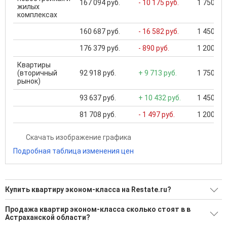
167 094 руб.
- 10 175 руб.
1 750 000
жилых
комплексах
160 687 руб.
- 16 582 руб.
1 450 000
176 379 руб.
- 890 руб.
1 200 000
Квартиры
(вторичный
92 918 руб.
+ 9 713 руб.
1 750 000
рынок)
93 637 руб.
+ 10 432 руб.
1 450 000
81 708 руб.
- 1 497 руб.
1 200 000
Скачать изображение графика
Подробная таблица изменения цен
Купить квартиру эконом-класса на Restate.ru?
Ищите, как Купить квартиру эконом-класса?
Продажа квартир эконом-класса сколько стоят в в
Астраханской области?
644 актуальных и проверенных объявления