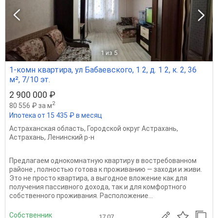
1
из 5
1-комн квартира, ул Бабаевского, 1 2, д. 1 2, к. 2, 36
м², 7/10 эт.
2 900 000 ₽
2
80 556 ₽ за м
Ипотека от 15 435 ₽ в месяц
Астраханская область
,
Городской округ Астрахань
,
Астрахань
,
Ленинский р-н
Предлагаем однокомнатную квартиру в востребованном
районе , полностью готова к проживанию — заходи и живи.
Это не просто квартира, а выгодное вложение как для
получения пассивного дохода, так и для комфортного
собственного проживания. Расположение...
Собственник
17.07