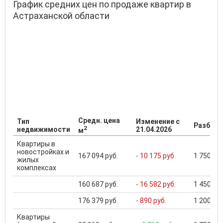
График средних цен по продаже квартир в
Астраханской области
Средн. цена
Тип
Изменение с
Разброс
2
недвижимости
21.04.2026
м
Квартиры в
новостройках и
167 094 руб.
- 10 175 руб.
1 750 000
жилых
комплексах
160 687 руб.
- 16 582 руб.
1 450 000
176 379 руб.
- 890 руб.
1 200 000
Квартиры