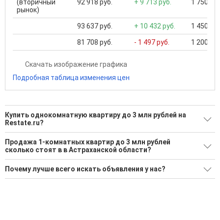
(вторичный
92 918 руб.
+ 9 713 руб.
1 750 000
рынок)
93 637 руб.
+ 10 432 руб.
1 450 000
81 708 руб.
- 1 497 руб.
1 200 000
Скачать изображение графика
Подробная таблица изменения цен
Купить однокомнатную квартиру до 3 млн рублей на
Restate.ru?
Ищите, как Купить однокомнатную квартиру до 3 млн
Продажа 1-комнатных квартир до 3 млн рублей
рублей?
сколько стоят в в Астраханской области?
168 актуальных и проверенных объявлений
Средняя площадь: 36.6 кв.м.
Почему лучше всего искать объявления у нас?
Воспользуйтесь нашим поиском по новостройкам, для
подбора подходящего вам варианта
Все объявления проверены и проходят строгую
модерацию
'Сохраните результаты поиска и возвращайтесь к нему,
когда это будет нужно'
Удобный поиск, есть подписка на новые объявления