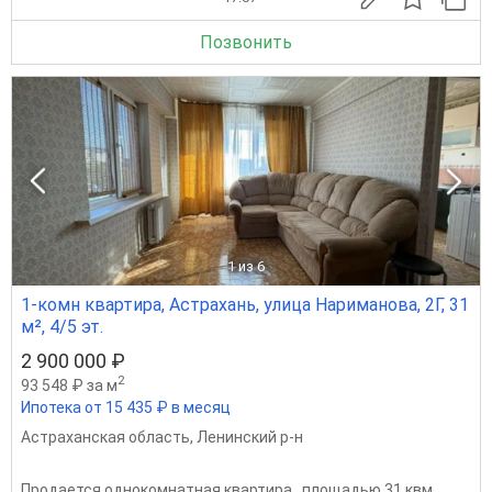
Позвонить
1
из 6
1-комн квартира, Астрахань, улица Нариманова, 2Г, 31
м², 4/5 эт.
2 900 000 ₽
2
93 548 ₽ за м
Ипотека от 15 435 ₽ в месяц
Астраханская область
,
Ленинский р-н
Продается однокомнатная квартира , площадью 31 квм ,