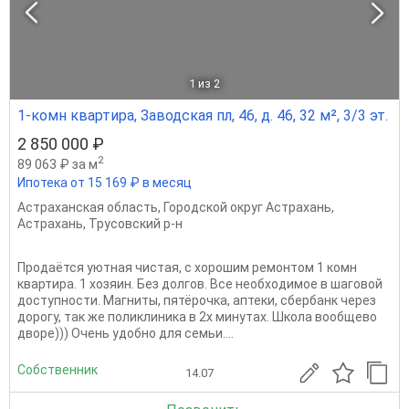
1
из 2
1-комн квартира, Заводская пл, 46, д. 46, 32 м², 3/3 эт.
2 850 000 ₽
2
89 063 ₽ за м
Ипотека от 15 169 ₽ в месяц
Астраханская область
,
Городской округ Астрахань
,
Астрахань
,
Трусовский р-н
Продаётся уютная чистая, с хорошим ремонтом 1 комн
квартира. 1 хозяин. Без долгов. Все необходимое в шаговой
доступности. Магниты, пятёрочка, аптеки, сбербанк через
дорогу, так же поликлиника в 2х минутах. Школа вообщево
дворе))) Очень удобно для семьи....
Собственник
14.07