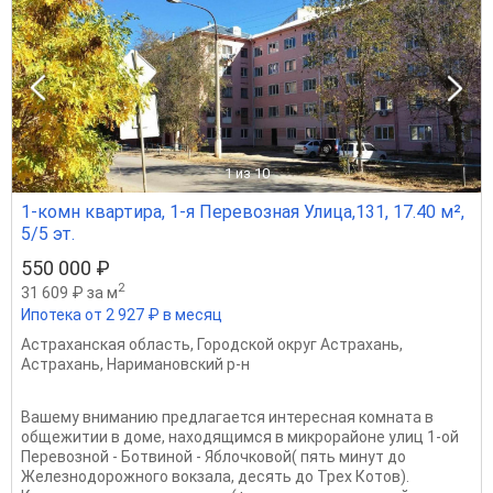
1
из 10
1-комн квартира, 1-я Перевозная Улица,131, 17.40 м²,
5/5 эт.
550 000 ₽
2
31 609 ₽ за м
Ипотека от 2 927 ₽ в месяц
Астраханская область
,
Городской округ Астрахань
,
Астрахань
,
Наримановский р-н
Вашему вниманию предлагается интересная комната в
общежитии в доме, находящимся в микрорайоне улиц 1-ой
Перевозной - Ботвиной - Яблочковой( пять минут до
Железнодорожного вокзала, десять до Трех Котов).