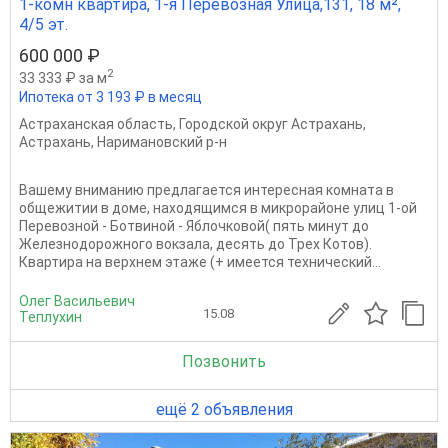
1-комн квартира, 1-я Перевозная Улица,131, 18 м²,
4/5 эт.
600 000 ₽
2
33 333 ₽ за м
Ипотека от 3 193 ₽ в месяц
Астраханская область
,
Городской округ Астрахань
,
Астрахань
,
Наримановский р-н
Вашему вниманию предлагается интересная комната в
общежитии в доме, находящимся в микрорайоне улиц 1-ой
Перевозной - Ботвиной - Яблочковой( пять минут до
Железнодорожного вокзала, десять до Трех Котов).
Квартира на верхнем этаже (+ имеется технический...
Олег Васильевич
15.08
Теплухин
Позвонить
ещё 2 объявления