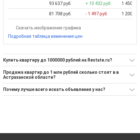
93 637 руб.
+ 10 432 руб.
1 450 000
81 708 руб.
- 1 497 руб.
1 200 000
Скачать изображение графика
Подробная таблица изменения цен
Купить квартиру до 1000000 рублей на Restate.ru?
Ищите, как Купить квартиру до 1000000 рублей?
Продажа квартир до 1 млн рублей сколько стоят в в
Астраханской области?
11 актуальных и проверенных объявлений
Средняя площадь: 52.1 кв.м.
Воспользуйтесь нашим поиском по новостройкам, для
Почему лучше всего искать объявления у нас?
подбора подходящего вам варианта
Все объявления проверены и проходят строгую
'Сохраните результаты поиска и возвращайтесь к нему,
модерацию
когда это будет нужно'
Удобный поиск, есть подписка на новые объявления
Помогаем с подбором выгодных ипотечных программ в
банках в Астраханской области