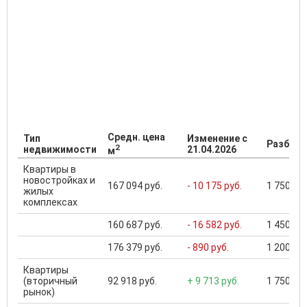
Средн. цена
Тип
Изменение с
Разброс
2
недвижимости
21.04.2026
м
Квартиры в
новостройках и
167 094 руб.
- 10 175 руб.
1 750 000
жилых
комплексах
160 687 руб.
- 16 582 руб.
1 450 000
176 379 руб.
- 890 руб.
1 200 000
Квартиры
(вторичный
92 918 руб.
+ 9 713 руб.
1 750 000
рынок)