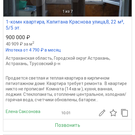
1
из 7
1-комн квартира, Капитана Краснова улица,8, 22 м²,
5/5 эт.
900 000 ₽
2
40 909 ₽ за м
Ипотека от 4 790 ₽ в месяц
Астраханская область
,
Городской округ Астрахань
,
Астрахань
,
Трусовский р-н
Продается светлая и теплая квартира в кирпичном
пятиэтажном доме. Квартира требует ремонта. В квартире
никто не прописан! Комната (14 кв.м ), кухня, ванная,
лоджия. Стеклопакеты, отопление центральное, холодная/
горячая вода, счетчики обновлены, батареи...
Елена Саксонова
10.01
Позвонить