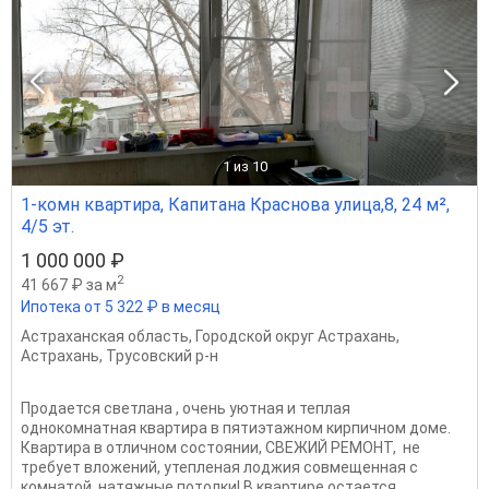
1
из 10
1-комн квартира, Капитана Краснова улица,8, 24 м²,
4/5 эт.
1 000 000 ₽
2
41 667 ₽ за м
Ипотека от 5 322 ₽ в месяц
Астраханская область
,
Городской округ Астрахань
,
Астрахань
,
Трусовский р-н
Продается светлана , очень уютная и теплая
однокомнатная квартира в пятиэтажном кирпичном доме.
Квартира в отличном состоянии, СВЕЖИЙ РЕМОНТ, не
требует вложений, утепленая лоджия совмещенная с
комнатой, натяжные потолки! В квартире остается