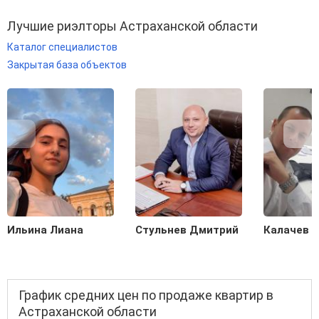
Лучшие риэлторы Астраханской области
Каталог специалистов
Закрытая база объектов
Ильина Лиана
Стульнев Дмитрий
Калачев С
График средних цен по продаже квартир в
Астраханской области