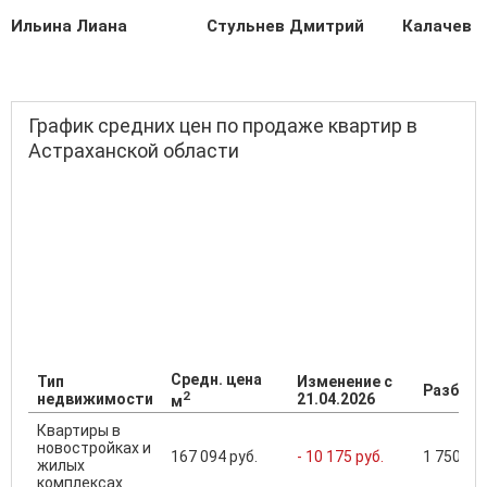
Ильина Лиана
Стульнев Дмитрий
Калачев С
График средних цен по продаже квартир в
Астраханской области
Средн. цена
Тип
Изменение с
Разброс
2
недвижимости
21.04.2026
м
Квартиры в
новостройках и
167 094 руб.
- 10 175 руб.
1 750 000
жилых
комплексах