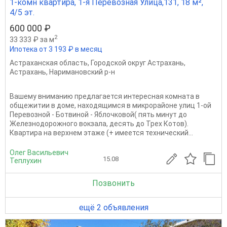
1-комн квартира, 1-я Перевозная Улица,131, 18 м²,
4/5 эт.
600 000 ₽
2
33 333 ₽ за м
Ипотека от 3 193 ₽ в месяц
Астраханская область
,
Городской округ Астрахань
,
Астрахань
,
Наримановский р-н
Вашему вниманию предлагается интересная комната в
общежитии в доме, находящимся в микрорайоне улиц 1-ой
Перевозной - Ботвиной - Яблочковой( пять минут до
Железнодорожного вокзала, десять до Трех Котов).
Квартира на верхнем этаже (+ имеется технический...
Олег Васильевич
15.08
Теплухин
Позвонить
ещё 2 объявления