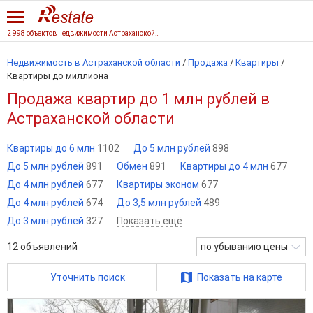
2 998 объектов недвижимости Астраханской области
Недвижимость в Астраханской области
/
Продажа
/
Квартиры
/
Квартиры до миллиона
Продажа квартир до 1 млн рублей в
Астраханской области
Квартиры до 6 млн
1102
До 5 млн рублей
898
До 5 млн рублей
891
Обмен
891
Квартиры до 4 млн
677
До 4 млн рублей
677
Квартиры эконом
677
До 4 млн рублей
674
До 3,5 млн рублей
489
До 3 млн рублей
327
Показать ещё
12
объявлений
по убыванию цены
Уточнить поиск
Показать на карте