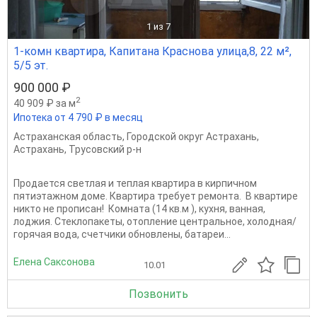
1
из 7
1-комн квартира, Капитана Краснова улица,8, 22 м²,
5/5 эт.
900 000 ₽
2
40 909 ₽ за м
Ипотека от 4 790 ₽ в месяц
Астраханская область
,
Городской округ Астрахань
,
Астрахань
,
Трусовский р-н
Продается светлая и теплая квартира в кирпичном
пятиэтажном доме. Квартира требует ремонта. В квартире
никто не прописан! Комната (14 кв.м ), кухня, ванная,
лоджия. Стеклопакеты, отопление центральное, холодная/
горячая вода, счетчики обновлены, батареи...
Елена Саксонова
10.01
Позвонить