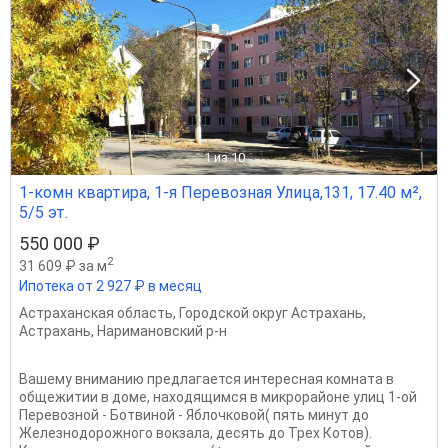
1
из 10
1-комн квартира, 1-я Перевозная Улица,131, 17.40 м²,
5/5 эт.
550 000 ₽
2
31 609 ₽ за м
Ипотека от 2 927 ₽ в месяц
Астраханская область
,
Городской округ Астрахань
,
Астрахань
,
Наримановский р-н
Вашему вниманию предлагается интересная комната в
общежитии в доме, находящимся в микрорайоне улиц 1-ой
Перевозной - Ботвиной - Яблочковой( пять минут до
Железнодорожного вокзала, десять до Трех Котов).