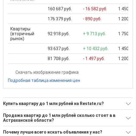
160 687 руб.
- 16 582 руб.
1 450 000
176 379 руб.
- 890 руб.
1 200 000
Квартиры
(вторичный
92 918 руб.
+ 9 713 руб.
1 750 000
рынок)
93 637 руб.
+ 10 432 руб.
1 450 000
81 708 руб.
- 1 497 руб.
1 200 000
Скачать изображение графика
Подробная таблица изменения цен
Купить квартиру до 1 млн рублей на Restate.ru?
Ищите, как Купить квартиру до 1 млн рублей?
Продажа квартир до 1 млн рублей сколько стоят в в
Астраханской области?
12 актуальных и проверенных объявлений
Средняя площадь: 52.1 кв.м.
Воспользуйтесь нашим поиском по новостройкам, для
Почему лучше всего искать объявления у нас?