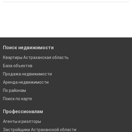
подбора подходящего вам варианта
Все объявления проверены и проходят строгую
'Сохраните результаты поиска и возвращайтесь к нему,
модерацию
когда это будет нужно'
Удобный поиск, есть подписка на новые объявления
Помогаем с подбором выгодных ипотечных программ в
банках в Астраханской области
Поиск недвижимости
Квартиры Астраханская область
База объектов
Продажа недвижимости
Аренда недвижимости
По районам
Поиск по карте
Профессионалам
Агенты и риэлторы
Застройщики Астраханской области