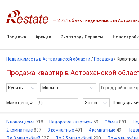
2 721 объект недвижимости Астрахан
Продажа
Аренда
Риэлтору / Сервисы
Новостройк
Недвижимость в Астраханской области
/
Продажа
/
Квартиры
Продажа квартир в Астраханской облас
Купить
Москва
Макс цена, ₽
За всё
Площадь,
м²
В новом доме
718
Недорогие квартиры
59
Обмен
891
Не
2 комнатные
837
3 комнатные
491
4 комнатные
49
Недв
До 3 млн рублей
327
До 2,5 млн рублей
200
До 4 млн рубл