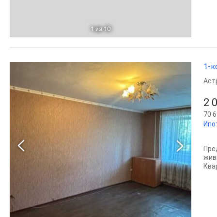
1
из 10
1-к
Аст
2 
70 6
Ипо
Пре
жив
Ква