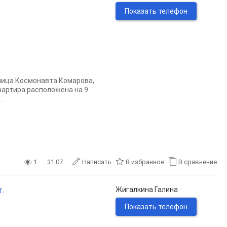
Показать телефон
улица Космонавта Комарова,
 Квартира расположена на 9
..
1
31.07
Написать
В избранное
В сравнение
т.
Жигалкина Галина
Показать телефон