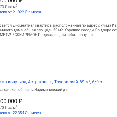
100 000 ₽
2
73 ₽ за м
тека от 21 822 ₽ в месяц
дается 2 комнатная квартира, расположенная по адресу: улица Кау
пичного дома, общая площадь 50 м2. Хорошие соседи. Во дворе ес
МЕТИЧЕСКИЙ РЕМОНТ: - делался для себя, - санузел...
омн квартира, Астрахань г., Трусовский, 69 м², 6/9 эт.
раханская область
,
Наримановский р-н
200 000 ₽
2
70 ₽ за м
тека от 22 354 ₽ в месяц