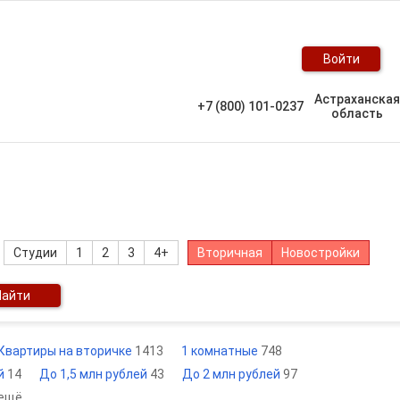
Войти
Астраханская
+7 (800) 101-0237
область
Студии
1
2
3
4+
Вторичная
Новостройки
Найти
Квартиры на вторичке
1413
1 комнатные
748
ей
14
До 1,5 млн рублей
43
До 2 млн рублей
97
 ещё