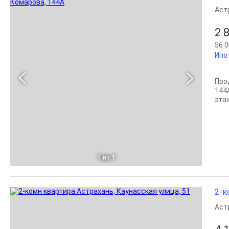
Аст
2 
56 0
Ипо
Про
144А
эта
1
из 1
2-к
Аст