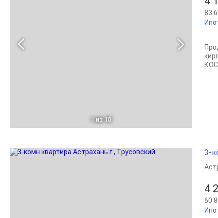
4 
83 6
Ипо
Про
кир
КОС
1
из 10
3-к
Аст
4 
60 8
Ипо