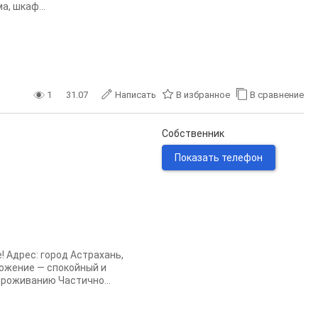
, шкаф...
1
31.07
Написать
В избранное
В сравнение
Собственник
Показать телефон
 Адрес: город Астрахань,
ложение — спокойный и
проживанию Частично...