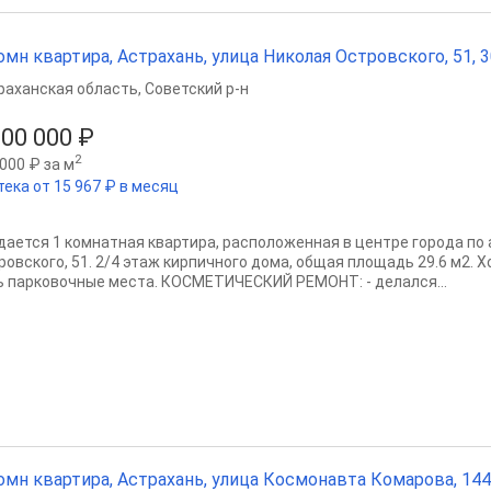
омн квартира, Астрахань, улица Николая Островского, 51, 30
раханская область
,
Советский р-н
000 000 ₽
2
000 ₽ за м
тека от 15 967 ₽ в месяц
дается 1 комнатная квартира, расположенная в центре города по 
ровского, 51. 2/4 этаж кирпичного дома, общая площадь 29.6 м2. 
ь парковочные места. КОСМЕТИЧЕСКИЙ РЕМОНТ: - делался...
омн квартира, Астрахань, улица Космонавта Комарова, 144А,