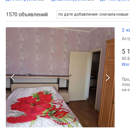
1570
объявлений
по дате добавления: сначала новые
2-к
Аст
5 
85 8
Ипо
Про
пло
на о
1
из 1