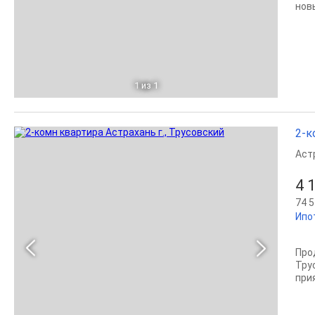
нов
1
из 1
2-к
Аст
4 
74 5
Ипо
Про
Тру
при