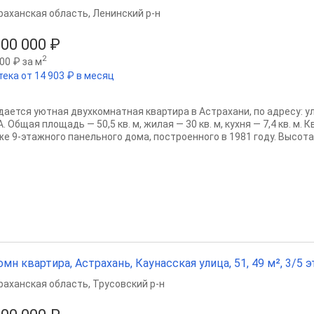
раханская область
,
Ленинский р-н
800 000 ₽
2
00 ₽ за м
тека от 14 903 ₽ в месяц
дается уютная двухкомнатная квартира в Астрахани, по адресу: 
. Общая площадь — 50,5 кв. м, жилая — 30 кв. м, кухня — 7,4 кв. м.
же 9-этажного панельного дома, построенного в 1981 году. Высота.
омн квартира, Астрахань, Каунасская улица, 51, 49 м², 3/5 э
раханская область
,
Трусовский р-н