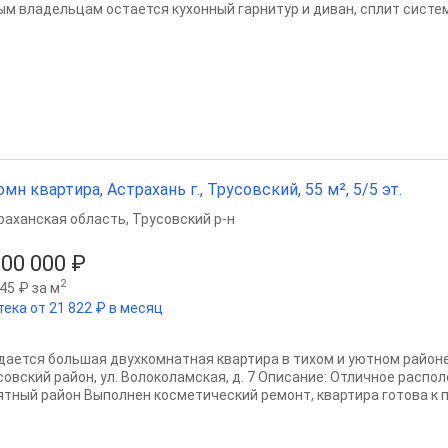
ым владельцам остается кухонный гарнитур и диван, сплит система
омн квартира, Астрахань г., Трусовский, 55 м², 5/5 эт.
раханская область
,
Трусовский р-н
100 000 ₽
2
45 ₽ за м
тека от 21 822 ₽ в месяц
дается большая двухкомнатная квартира в тихом и уютном районе!
совский район, ул. Волоколамская, д. 7 Описание: Отличное распо
ятный район Выполнен косметический ремонт, квартира готова к 