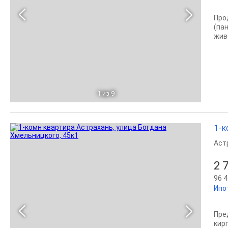
Про
(па
жив
1
из 9
1-к
Аст
2 
96 4
Ипо
Пре
кир