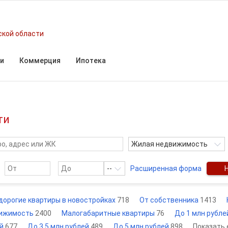
ской области
и
Коммерция
Ипотека
ти
Жилая недвижимость
--
Расширенная форма
дорогие квартиры в новостройках
718
От собственника
1413
ижимость
2400
Малогабаритные квартиры
76
До 1 млн рубл
ей
677
До 3,5 млн рублей
489
До 5 млн рублей
898
Показать