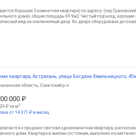
дается Хорошая 3 комнатная квартира) по адресу: (пер.Грановский 
нельного дома), общая площадь 69.9м2. Чистый подъезд, хорошие 
описный вид на озелененный двор .Во дворе оборудована детская/
омн квартира, Астрахань, улица Богдана Хмельницкого, 45к1,
раханская область
,
Советский р-н
700 000 ₽
2
29 ₽ за м
тека от 14 371 ₽ в месяц
длагается к продаже светлая однокомнатная квартира, расположе
пичного дома. Квартира в жилом состоянии, выполнен косметичес