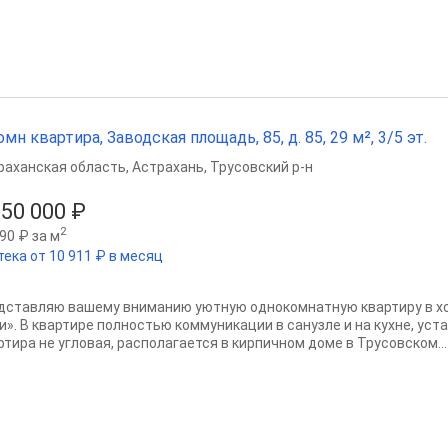
омн квартира, Заводская площадь, 85, д. 85, 29 м², 3/5 эт.
раханская область
,
Астрахань
,
Трусовский р-н
050 000 ₽
2
90 ₽ за м
тека от 10 911 ₽ в месяц
дставляю вашему вниманию уютную однокомнатную квартиру в хо
и». В квартире полностью коммуникации в санузле и на кухне, ус
ртира не угловая, располагается в кирпичном доме в Трусовском...