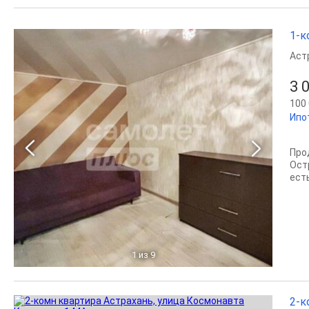
1-к
Аст
3 
100 
Ипо
Про
Ост
ест
1
из 9
2-к