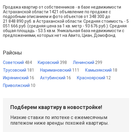
Продажа квартир от собственников - в базе недвижимости
Астраханской области 1421 объявление по продаже с
подробным описанием и фото объектов от
348 300
до
21 848 890
руб. в Астраханской области. Средняя стоимость - 5
051 666 руб. (средняя цена за 1 кв. метр - 93 676 руб.). Средняя
общая площадь - 53.5 кв.м. Уникальная база недвижимости с
предложениями, которых нет на Авито, Циан, Домофонд.
Районы
Советский
484
Кировский
398
Ленинский
299
Трусовский
181
Наримановский
111
Камызякский
18
Икрянинский
16
Ахтубинский
16
Красноярский
12
Приволжский
10
Подберем квартиру в новостройке!
Низкие ставки по ипотеке с ежемесячным
платежом ниже аренды похожей квартиры.