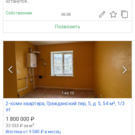
останутся...
Собственник
06.08
Позвонить
1
из 10
2-комн квартира, Гражданский пер, 5, д. 5, 54 м², 1/3
эт.
1 800 000 ₽
2
33 333 ₽ за м
Ипотека от 9 580 ₽ в месяц