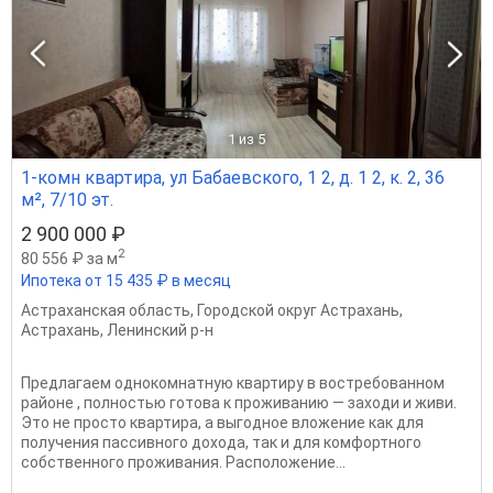
1
из 5
1-комн квартира, ул Бабаевского, 1 2, д. 1 2, к. 2, 36
м², 7/10 эт.
2 900 000 ₽
2
80 556 ₽ за м
Ипотека от 15 435 ₽ в месяц
Астраханская область
,
Городской округ Астрахань
,
Астрахань
,
Ленинский р-н
Предлагаем однокомнатную квартиру в востребованном
районе , полностью готова к проживанию — заходи и живи.
Это не просто квартира, а выгодное вложение как для
получения пассивного дохода, так и для комфортного
собственного проживания. Расположение...