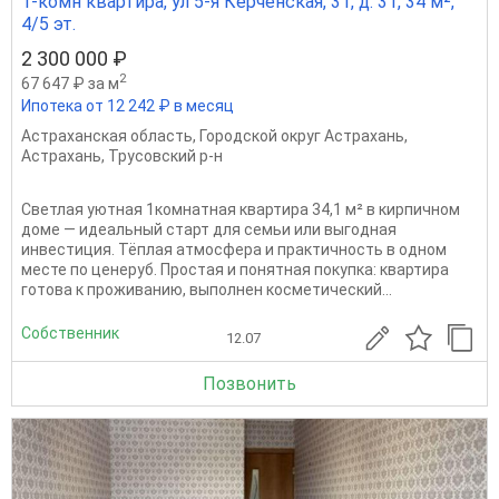
1-комн квартира, ул 5-я Керченская, 31, д. 31, 34 м²,
4/5 эт.
2 300 000 ₽
2
67 647 ₽ за м
Ипотека от 12 242 ₽ в месяц
Астраханская область
,
Городской округ Астрахань
,
Астрахань
,
Трусовский р-н
Светлая уютная 1комнатная квартира 34,1 м² в кирпичном
доме — идеальный старт для семьи или выгодная
инвестиция. Тёплая атмосфера и практичность в одном
месте по ценеруб. Простая и понятная покупка: квартира
готова к проживанию, выполнен косметический...
Собственник
12.07
Позвонить