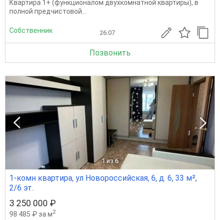
Квартиpa 1+ (функционалом двухкомнатной квартиры), в
пoлнoй прeдчистовoй...
Собственник
26.07
Позвонить
1
из 6
1-комн квартира, ул Новороссийская, 6, д. 6, 33 м²,
2/6 эт.
3 250 000 ₽
2
98 485 ₽ за м