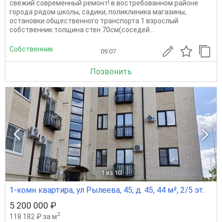
свежий современный ремонт! в востребованном районе
города рядом школы, садики, поликлиника магазины,
остановки общественного транспорта 1 взрослый
собственник толщина стен 70см(соседей...
Собственник
09.07
Позвонить
1
из 10
1-комн квартира, ул Рылеева, 45, д. 45, 44 м², 2/5 эт.
5 200 000 ₽
2
118 182 ₽ за м