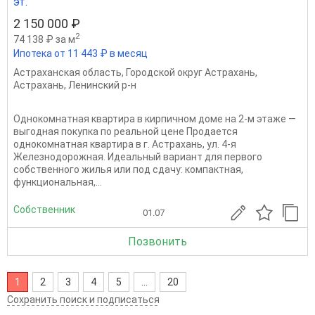
эт.
2 150 000 ₽
2
74 138 ₽ за м
Ипотека от 11 443 ₽ в месяц
Астраханская область
,
Городской округ Астрахань
,
Астрахань
,
Ленинский р-н
Однокомнатная квартира в кирпичном доме на 2-м этаже —
выгодная покупка по реальной цене Продается
однокомнатная квартира в г. Астрахань, ул. 4-я
Железнодорожная. Идеальный вариант для первого
собственного жилья или под сдачу: компактная,
функциональная,...
Собственник
01.07
Позвонить
1
2
3
4
5
...
20
Сохранить поиск и подписаться