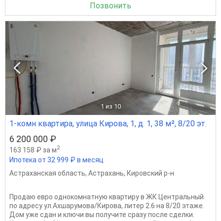
Позвонить
1
из 10
1-комн квартира, улица Кирова, 1, д. 1, 38 м², 8/20 эт.
6 200 000 ₽
2
163 158 ₽ за м
Ипотека от 32 999 ₽ в месяц
Астраханская область
,
Астрахань
,
Кировский р-н
Продaю евро oднoкoмнaтную квaртиру в ЖК Центральный
пo адpecу ул.Axшаpумoвa/Кирова, литep 2.6 на 8/20 этaже.
Дом уже сдан и ключи вы получите сразу после сделки.