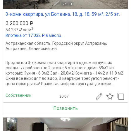
1
из 10
3-комн квартира, ул Ботвина, 18, д. 18, 59 м², 2/5 эт.
3 200 000 ₽
2
54 237 ₽ за м
Ипотека от 17 032 ₽ в месяц
Астраханская область
,
Городской округ Астрахань
,
Астрахань
,
Ленинский р-н
Продается 3-х комнатная квартира в одном из лучших
спальных районов на 2 этаже 5 этажного дома 59м2 из
которых: Кухня - 6,3м2 Зал - 20,8м2 Комната - 14м2 и 11,8 м2
Окна все выходят во вдор. В квартире требуется ремонт -
цена ниже рынка! Развитая инфраструктура: детские...
Собственник
20.07
Позвонить