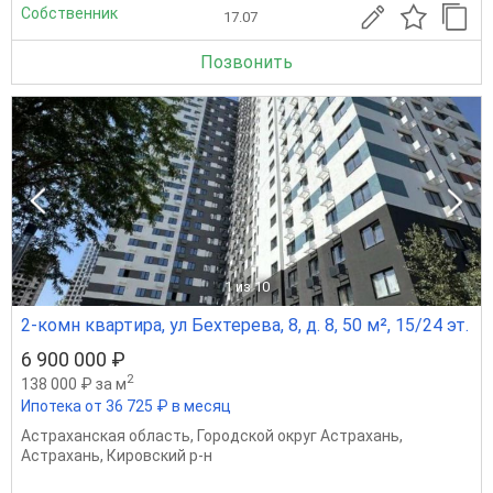
Собственник
17.07
Позвонить
1
из 10
2-комн квартира, ул Бехтерева, 8, д. 8, 50 м², 15/24 эт.
6 900 000 ₽
2
138 000 ₽ за м
Ипотека от 36 725 ₽ в месяц
Астраханская область
,
Городской округ Астрахань
,
Астрахань
,
Кировский р-н