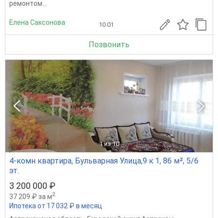
ремонтом...
Елена Саксонова
10.01
Позвонить
1
из 10
4-комн квартира, Бульварная Улица,9 к 1, 86 м², 5/6
эт.
3 200 000 ₽
2
37 209 ₽ за м
Ипотека от 17 032 ₽ в месяц