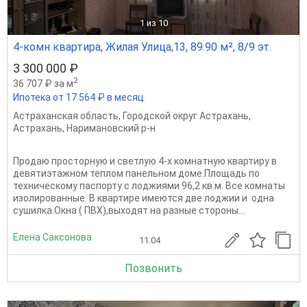
1
из 10
4-комн квартира, Жилая Улица,13, 89.90 м², 8/9 эт.
3 300 000 ₽
2
36 707 ₽ за м
Ипотека от 17 564 ₽ в месяц
Астраханская область
,
Городской округ Астрахань
,
Астрахань
,
Наримановский р-н
Продаю просторную и светлую 4-х комнатную квартиру в
девятиэтажном теплом панельном доме.Площадь по
техническому паспорту с лоджиями 96,2 кв.м. Все комнаты
изолированные. В квартире имеются две лоджии и одна
сушилка.Окна ( ПВХ),выходят на разные стороны...
Елена Саксонова
11.04
Позвонить