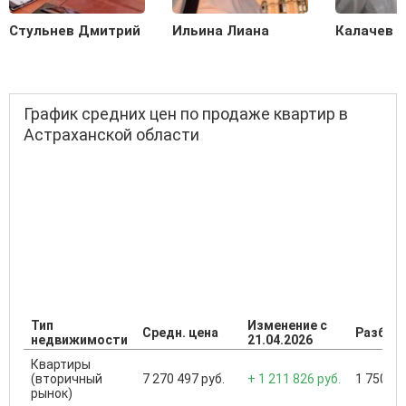
Стульнев Дмитрий
Ильина Лиана
Калачев С
График средних цен по продаже квартир в
Астраханской области
Тип
Изменение с
Средн. цена
Разброс
недвижимости
21.04.2026
Квартиры
(вторичный
7 270 497 руб.
+ 1 211 826 руб.
1 750 00
рынок)