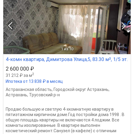
1
из 10
4-комн квартира, Димитрова Улица,5, 83.30 м², 1/5 эт.
2 600 000 ₽
2
31 212 ₽ за м
Ипотека от 13 838 ₽ в месяц
Астраханская область
,
Городской округ Астрахань
,
Астрахань
,
Трусовский р-н
Продаю большую и светлую 4-хкомнатную квартиру в
пятиэтажном кирпичном доме.Год постройки дома 1998 . В
общую площадь квартиры не включаются 4 лоджии. Все
комнаты изолированные. В квартире выполнен
косметический ремонт.Санузел (в кафеле) с отличным