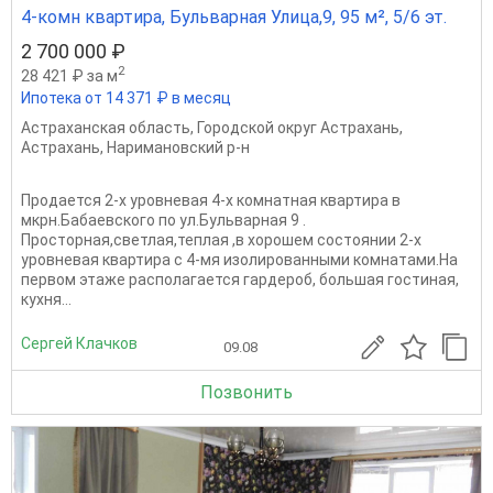
4-комн квартира, Бульварная Улица,9, 95 м², 5/6 эт.
2 700 000 ₽
2
28 421 ₽ за м
Ипотека от 14 371 ₽ в месяц
Астраханская область
,
Городской округ Астрахань
,
Астрахань
,
Наримановский р-н
Продается 2-х уровневая 4-х комнатная квартира в
мкрн.Бабаевского по ул.Бульварная 9 .
Просторная,светлая,теплая ,в хорошем состоянии 2-х
уровневая квартира с 4-мя изолированными комнатами.На
первом этаже располагается гардероб, большая гостиная,
кухня...
Сергей Клачков
09.08
Позвонить