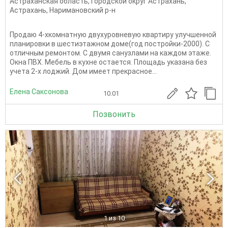
Астраханская область
,
Городской округ Астрахань
,
Астрахань
,
Наримановский р-н
Продаю 4-хкомнатную двухуровневую квартиру улучшенной
планировки в шестиэтажном доме(год постройки-2000). С
отличным ремонтом. С двумя санузлами на каждом этаже.
Окна ПВХ. Мебель в кухне остается. Площадь указана без
учета 2-х лоджий. Дом имеет прекрасное...
Елена Саксонова
10.01
Позвонить
1
из 10