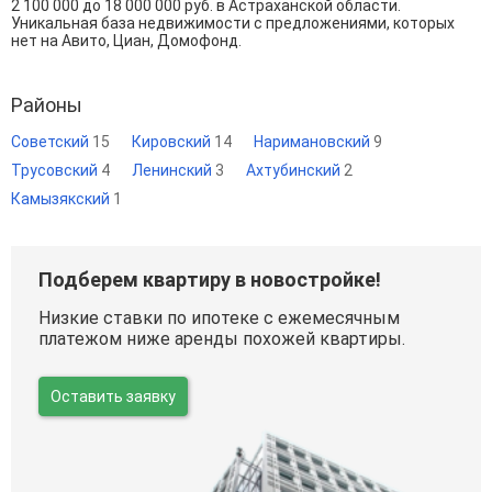
2 100 000
до
18 000 000
руб. в Астраханской области.
Уникальная база недвижимости с предложениями, которых
нет на Авито, Циан, Домофонд.
Районы
Советский
15
Кировский
14
Наримановский
9
Трусовский
4
Ленинский
3
Ахтубинский
2
Камызякский
1
Подберем квартиру в новостройке!
Низкие ставки по ипотеке с ежемесячным
платежом ниже аренды похожей квартиры.
Оставить заявку