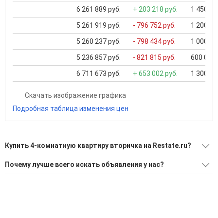
6 261 889 руб.
+ 203 218 руб.
1 450 00
5 261 919 руб.
- 796 752 руб.
1 200 00
5 260 237 руб.
- 798 434 руб.
1 000 00
5 236 857 руб.
- 821 815 руб.
600 000 
6 711 673 руб.
+ 653 002 руб.
1 300 00
Скачать изображение графика
Подробная таблица изменения цен
Купить 4-комнатную квартиру вторичка на Restate.ru?
Ищите, как Купить 4-комнатную квартиру вторичка?
Почему лучше всего искать объявления у нас?
45 актуальных и проверенных объявлений
Все объявления проверены и проходят строгую
модерацию
Воспользуйтесь нашим поиском по новостройкам, для
подбора подходящего вам варианта
Удобный поиск, есть подписка на новые объявления
'Сохраните результаты поиска и возвращайтесь к нему,
Помогаем с подбором выгодных ипотечных программ в