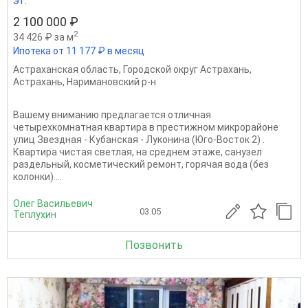
эт.
2 100 000 ₽
2
34 426 ₽ за м
Ипотека от 11 177 ₽ в месяц
Астраханская область
,
Городской округ Астрахань
,
Астрахань
,
Наримановский р-н
Вашему вниманию предлагается отличная
четырехкомнатная квартира в престижном микрорайоне
улиц Звездная - Кубанская - Луконина (Юго-Восток 2) .
Квартира чистая светлая, на среднем этаже, санузел
раздельный, косметический ремонт, горячая вода (без
колонки)....
Олег Васильевич
03.05
Теплухин
Позвонить