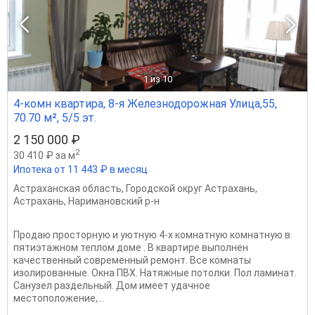
1
из 10
4-комн квартира, 8-я Железнодорожная Улица,55,
70.70 м², 5/5 эт.
2 150 000 ₽
2
30 410 ₽ за м
Ипотека от 11 443 ₽ в месяц
Астраханская область
,
Городской округ Астрахань
,
Астрахань
,
Наримановский р-н
Продаю просторную и уютную 4-х комнатную комнатную в
пятиэтажном теплом доме . В квартире выполнен
качественный современный ремонт. Все комнаты
изолированные. Окна ПВХ. Натяжные потолки. Пол ламинат.
Санузел раздельный. Дом имеет удачное
местоположение,...