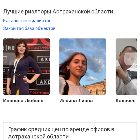
Лучшие риэлторы Астраханской области
Каталог специалистов
Закрытая база объектов
Иванова Любовь
Ильина Лиана
Калачев С
График средних цен по аренде офисов в
Астраханской области