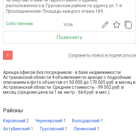
четвертый этажи четырехэтажного здания,
расположенного в Трусовском районе по адресу ул. 1-я
Прохладненская. Площадь каждого этажа 184...
Собственник
10.06
Позвонить
1
Сохранить поиск и подписаться
Аренда офисов без посредников - в базе недвижимости
Астраханской области 4 объявления по аренде с подробным
описанием и фото объектов от
50 000
до
170 005
руб. в месяц в
Астраханской области. Средняя стоимость - 99 502 руб. в
месяц (средняя цена за 1 кв. метр - 664 руб. в мес.).
Районы
Кировский
2
Черноярский
1
Володарский
1
Ахтубинский
1
Трусовский
1
Ленинский
1