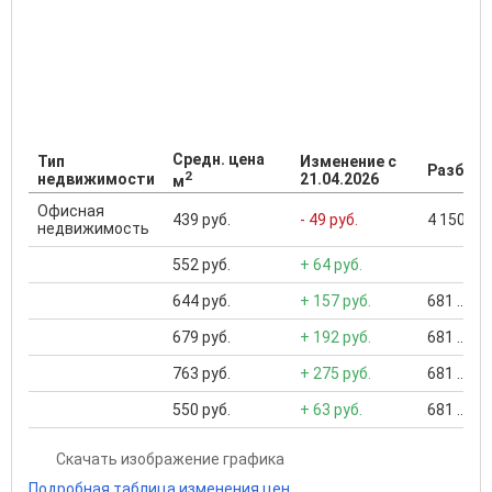
Средн. цена
Тип
Изменение с
Разброс
2
недвижимости
21.04.2026
м
Офисная
439 руб.
- 49 руб.
4 150 ...
недвижимость
552 руб.
+ 64 руб.
644 руб.
+ 157 руб.
681 ... 1
679 руб.
+ 192 руб.
681 ... 1
763 руб.
+ 275 руб.
681 ... 6
550 руб.
+ 63 руб.
681 ... 2
Скачать изображение графика
Подробная таблица изменения цен