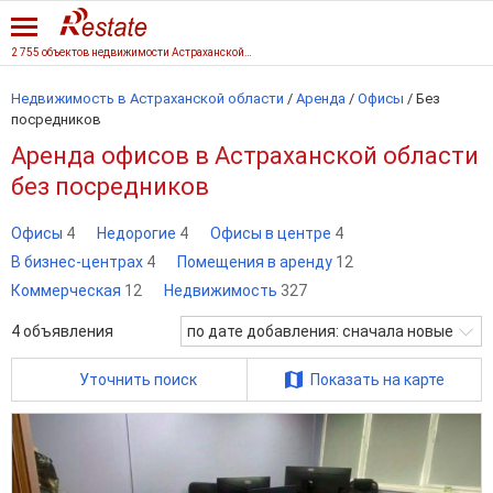
2 755 объектов недвижимости Астраханской области
Недвижимость в Астраханской области
/
Аренда
/
Офисы
/
Без
посредников
Аренда офисов в Астраханской области
без посредников
Офисы
4
Недорогие
4
Офисы в центре
4
В бизнес-центрах
4
Помещения в аренду
12
Коммерческая
12
Недвижимость
327
4
объявления
по дате добавления: сначала новые
Уточнить поиск
Показать на карте