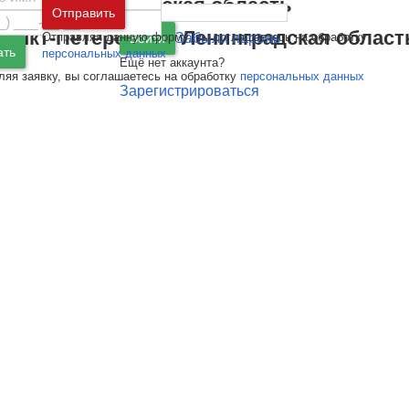
Москва
и
Московская область
Отправить
Санкт-Петербург
и
Ленинградская област
Отправляя данную форму, вы соглашаетесь на обработку
Забыли пароль
Войти
ать
персональных данных
Ещё нет аккаунта?
ляя заявку, вы соглашаетесь на обработку
персональных данных
Зарегистрироваться