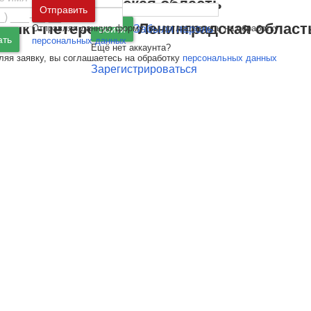
Москва
и
Московская область
Отправить
Санкт-Петербург
и
Ленинградская област
Отправляя данную форму, вы соглашаетесь на обработку
Забыли пароль
Войти
ать
персональных данных
Ещё нет аккаунта?
ляя заявку, вы соглашаетесь на обработку
персональных данных
Зарегистрироваться