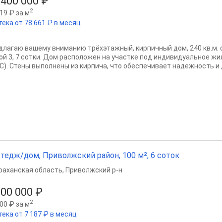
 400 000 ₽
2
19 ₽ за м
тека от 78 661 ₽ в месяц
длагаю вашему вниманию трёхэтажный, кирпичный дом, 240 кв.м. 
ой 3, 7 сотки. Дом расположен на участке под индивидуальное ж
С). Стены выполнены из кирпича, что обеспечивает надежность и 
тедж/дом, Приволжский район, 100 м², 6 соток
раханская область
,
Приволжский р-н
500 000 ₽
2
00 ₽ за м
тека от 7 187 ₽ в месяц