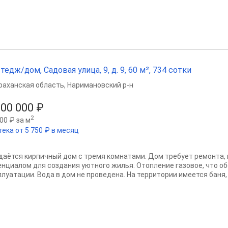
тедж/дом, Садовая улица, 9, д. 9, 60 м², 734 сотки
раханская область
,
Наримановский р-н
200 000 ₽
2
00 ₽ за м
тека от 5 750 ₽ в месяц
даётся кирпичный дом с тремя комнатами. Дом требует ремонта,
енциалом для создания уютного жилья. Отопление газовое, что 
луатации. Вода в дом не проведена. На территории имеется баня, л