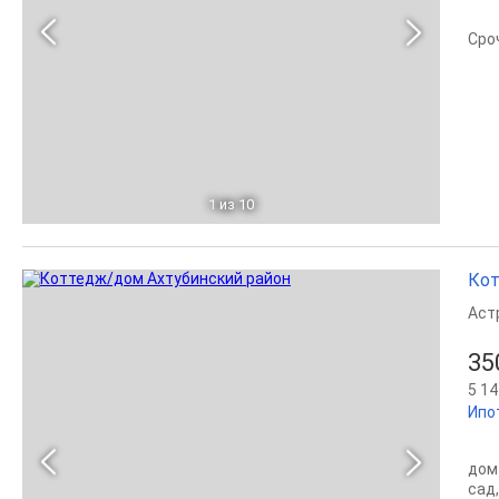
Сро
1
из 10
Кот
Аст
35
5 14
Ипо
дом
сад