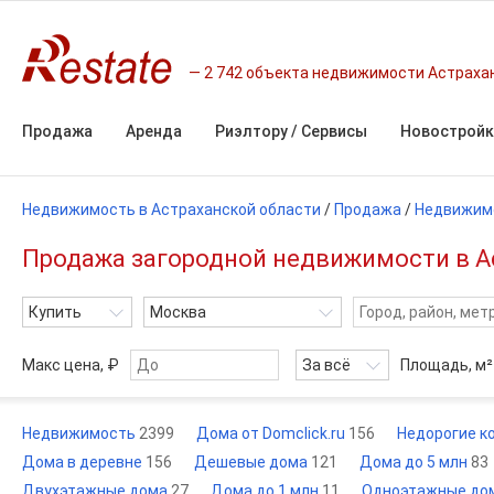
2 742 объекта недвижимости Астраха
Продажа
Аренда
Риэлтору / Сервисы
Новостройк
Недвижимость в Астраханской области
/
Продажа
/
Недвижим
Продажа загородной недвижимости в А
Купить
Москва
Макс цена, ₽
За всё
Площадь,
м²
Недвижимость
2399
Дома от Domclick.ru
156
Недорогие к
Дома в деревне
156
Дешевые дома
121
Дома до 5 млн
83
Двухэтажные дома
27
Дома до 1 млн
11
Одноэтажные до