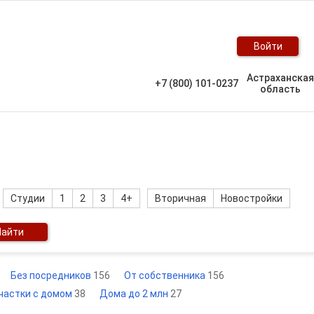
Войти
Астраханская
+7 (800) 101-0237
область
Студии
1
2
3
4+
Вторичная
Новостройки
Найти
Без посредников
156
От собственника
156
частки с домом
38
Дома до 2 млн
27