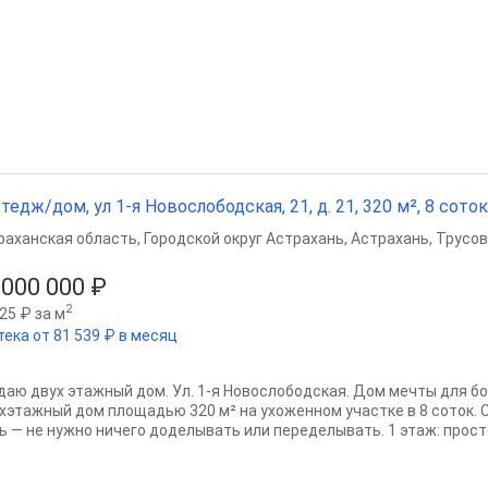
тедж/дом, ул 1-я Новослободская, 21, д. 21, 320 м², 8 соток
раханская область
,
Городской округ Астрахань
,
Астрахань
,
Трусов
 000 000 ₽
2
25 ₽ за м
тека от 81 539 ₽ в месяц
даю двух этажный дом. Ул. 1-я Новослободская. Дом мечты для б
хэтажный дом площадью 320 м² на ухоженном участке в 8 соток. 
ь — не нужно ничего доделывать или переделывать. 1 этаж: просто