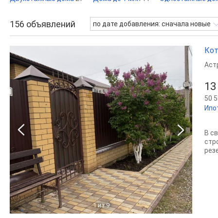
156
объявлений
по дате добавления: сначала новые
Кот
Аст
13
50 5
Ипо
В с
стр
рез
1
из 9