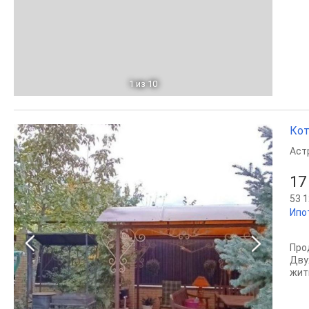
1
из 10
Кот
Аст
17
53 1
Ипо
Про
Дву
жит