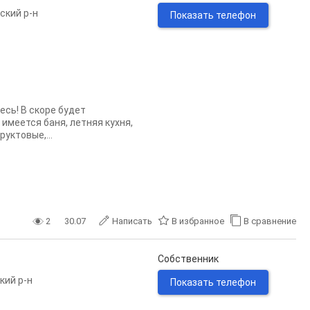
ский р-н
Показать телефон
сь! В скоре будет
 имеется баня, летняя кухня,
уктовые,...
2
30.07
Написать
В избранное
В сравнение
Собственник
кий р-н
Показать телефон