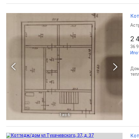
Кот
Аст
2 
36 9
Ипо
Дом 
тепл
1
из 6
Кот