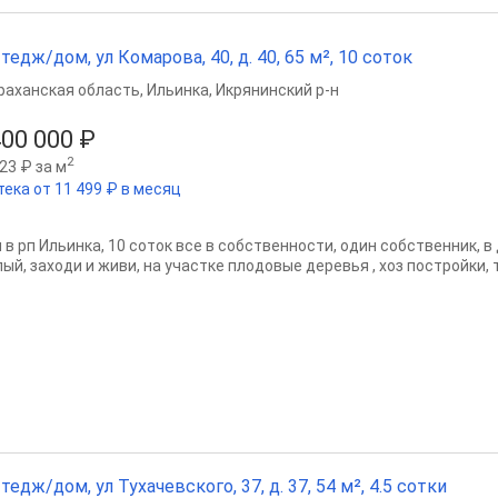
тедж/дом, ул Комарова, 40, д. 40, 65 м², 10 соток
раханская область
,
Ильинка
,
Икрянинский р-н
400 000 ₽
2
23 ₽ за м
тека от 11 499 ₽ в месяц
в рп Ильинка, 10 соток все в собственности, один собственник, в 
ый, заходи и живи, на участке плодовые деревья , хоз постройки, 
тедж/дом, ул Тухачевского, 37, д. 37, 54 м², 4.5 сотки