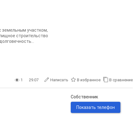
с земельным участком,
илищное строительство
долговечность...
1
29.07
Написать
В избранное
В сравнение
Собственник
Показать телефон