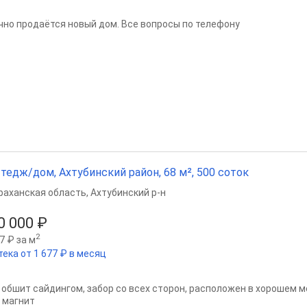
чно продаётся новый дом. Все вопросы по телефону
тедж/дом, Ахтубинский район, 68 м², 500 соток
раханская область
,
Ахтубинский р-н
0 000 ₽
2
7 ₽ за м
тека от 1 677 ₽ в месяц
 обшит сайдингом, забор со всех сторон, расположен в хорошем м
, магнит