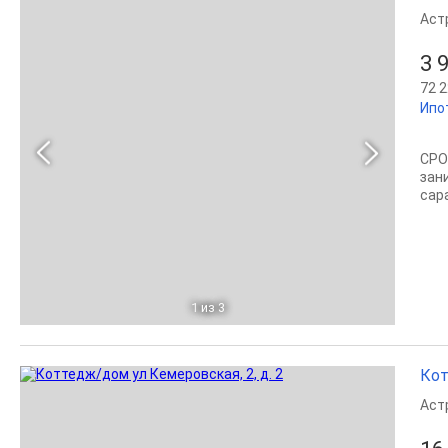
Аст
3 
72 2
Ипо
СРО
зан
сар
1
из 3
Кот
Аст