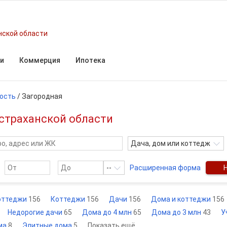
нской области
и
Коммерция
Ипотека
ость
/
Загородная
страханской области
Дача, дом или коттедж
--
Расширенная форма
оттеджи
156
Коттеджи
156
Дачи
156
Дома и коттеджи
156
Недорогие дачи
65
Дома до 4 млн
65
Дома до 3 млн
43
У
ма
8
Элитные дома
5
Показать ещё