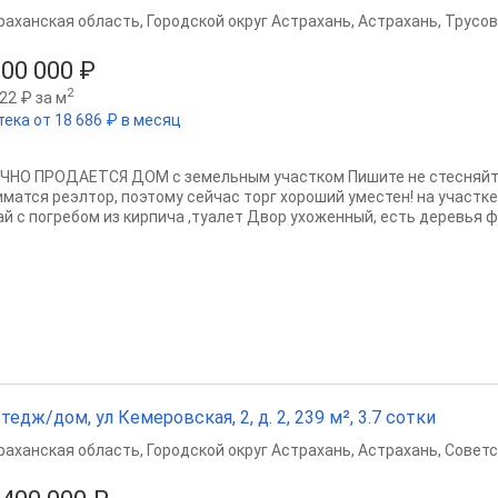
раханская область
,
Городской округ Астрахань
,
Астрахань
,
Трусов
900 000 ₽
2
22 ₽ за м
тека от 18 686 ₽ в месяц
ЧНО ПРОДАЕТСЯ ДОМ с земельным участком Пишите не стесняйте
иматся реэлтор, поэтому сейчас торг хороший уместен! на участке
ай с погребом из кирпича ,туалет Двор ухоженный, есть деревья фр
тедж/дом, ул Кемеровская, 2, д. 2, 239 м², 3.7 сотки
раханская область
,
Городской округ Астрахань
,
Астрахань
,
Советс