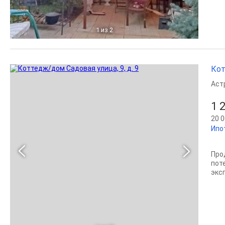
1
из 2
Кот
Аст
1 
20 0
Ипо
Про
пот
эксп