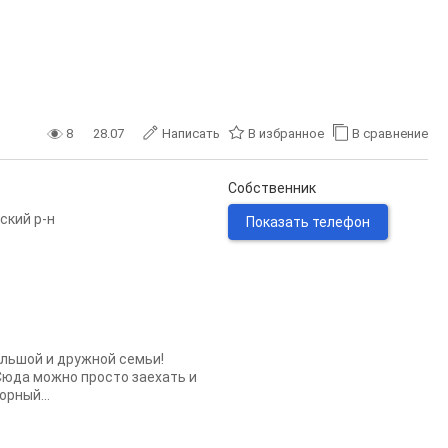
8
28.07
Написать
В избранное
В сравнение
Собственник
ский р-н
Показать телефон
ольшой и дружной семьи!
Сюда можно просто заехать и
рный...