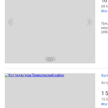
16
68 6
Ипо
Пре
мер
(ИЖ
1
из 7
Кот
Аст
1 
15 0
Ипо