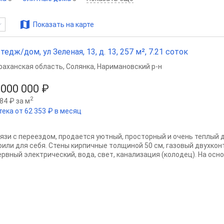
Показать на карте
тедж/дом, ул Зеленая, 13, д. 13, 257 м², 7.21 соток
раханская область
,
Солянка
,
Наримановский р-н
 000 000 ₽
2
84 ₽ за м
тека от 62 353 ₽ в месяц
вязи с переездом, продается уютный, просторный и очень теплый д
оили для себя. Стены кирпичные толщиной 50 см, газовый двухкон
ервный электрический, вода, свет, канализация (колодец). На осно