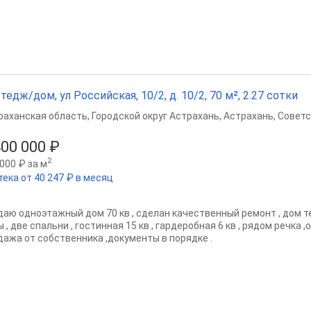
тедж/дом, ул Российская, 10/2, д. 10/2, 70 м², 2.27 сотки
раханская область
,
Городской округ Астрахань
,
Астрахань
,
Советс
400 000 ₽
2
000 ₽ за м
тека от 40 247 ₽ в месяц
даю одноэтажный дом 70 кв , сделан качественный ремонт , дом те
 , две спальни , гостинная 15 кв , гардеробная 6 кв , рядом речка ,
дажа от собственника ,документы в порядке .