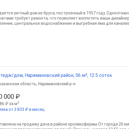
даётся уютный дом из бруса, построенный в 1957 году. Одноэтаж
натами требует ремонта, что позволяет воплотить ваши дизайнер
пление, центральное водоснабжение и выгребная яма для канализа
тедж/дом, Наримановский район, 56 м², 12.5 соток
раханская область
,
Наримановский р-н
0 000 ₽
2
86 ₽ за м
тека от 3 833 ₽ в месяц
тавлена на продажу дача в районе кроликофермы.От города 20 км