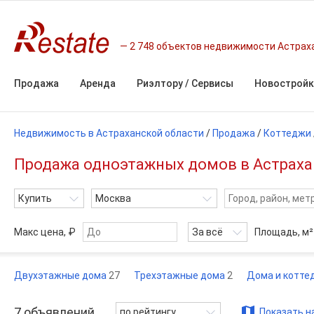
2 748 объектов недвижимости Астрах
Продажа
Аренда
Риэлтору / Сервисы
Новостройк
Недвижимость в Астраханской области
/
Продажа
/
Коттеджи
Продажа одноэтажных домов в Астраха
Купить
Москва
Макс цена, ₽
За всё
Площадь,
м²
Двухэтажные дома
27
Трехэтажные дома
2
Дома и котт
7
объявлений
по рейтингу
Показать н