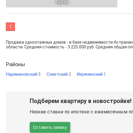
1
из 10
1
Продажа одноэтажных домов - в базе недвижимости Астрахан
области. Средняя стоимость - 3 225 000 руб. Средняя общая пло
Районы
Наримановский
5
Советский
2
Икрянинский
1
Подберем квартиру в новостройке!
Низкие ставки по ипотеке с ежемесячным п
Оставить заявку