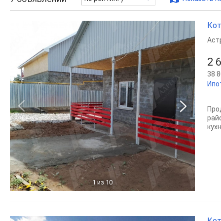
Кот
Аст
2 
38 8
Ипо
Про
рай
кух
1
из 10
Кот