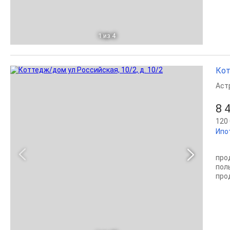
1
из 4
Кот
Аст
8 
120 
Ипо
про
полы
про