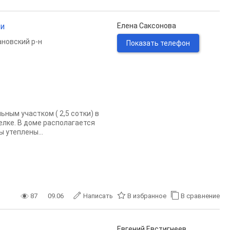
ки
Елена Саксонова
новский р-н
Показать телефон
ым участком ( 2,5 сотки) в
елке. В доме располагается
 утеплены...
87
09.06
Написать
В избранное
В сравнение
Евгений Евстигнеев