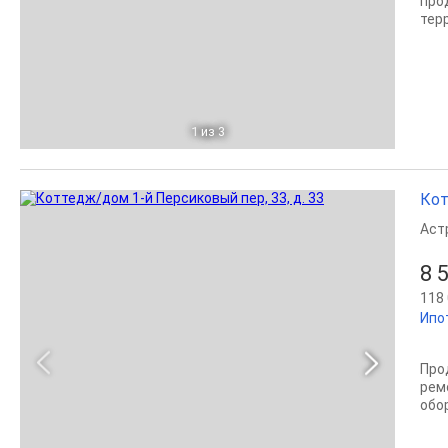
про
тер
1
из 3
Кот
Аст
8 
118 
Ипо
Про
рем
обо