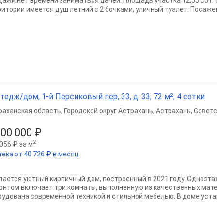
дажи:нет времени заниматься дачей. Площадь участка 12,55 сот. 
ритории имеется душ летний с 2 бочками, уличный туалет. Посажен
тедж/дом, 1-й Персиковый пер, 33, д. 33, 72 м², 4 сотки
раханская область
,
Городской округ Астрахань
,
Астрахань
,
Советс
500 000 ₽
2
056 ₽ за м
тека от 40 726 ₽ в месяц
дается уютный кирпичный дом, построенный в 2021 году. Одноэта
онтом включает три комнаты, выполненную из качественных мате
рудована современной техникой и стильной мебелью. В доме устан