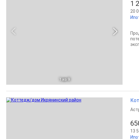
1 
20 0
Ипо
Про
пот
эксп
1
из 9
Кот
Аст
65
13 5
Ипо