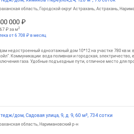
раханская область
,
Городской округ Астрахань
,
Астрахань
,
Нарима
400 000 ₽
2
67 ₽ за м
тека от 6 708 ₽ в месяц
дам недостроенный одноэтажный дом 10*12 на участке 780 кв.м. 
койл". Коммуникации: вода поливная и городская, электричество,
ключения газа. Удобные подъездные пути, отличное место для про
тедж/дом, Садовая улица, 9, д. 9, 60 м², 734 сотки
раханская область
,
Наримановский р-н