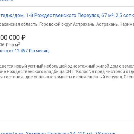
тедж/дом, 1-й Рождественского Переулок, 67 м², 2.5 сот
раханская область
,
Городской округ Астрахань
,
Астрахань
,
Нарима
600 000 ₽
2
06 ₽ за м
тека от 12 457 ₽ в месяц
дается новый уютный небольшой одноэтажный жилой дом с земельн
оне Рождественского кладбища СНТ "Колос", в пред чистовой отд
ня-гостиная , две спальные комнаты и совмещенный санузел. Стены
тедж/дом, Химиков Переулок,24, 120 м², 7.8 соток