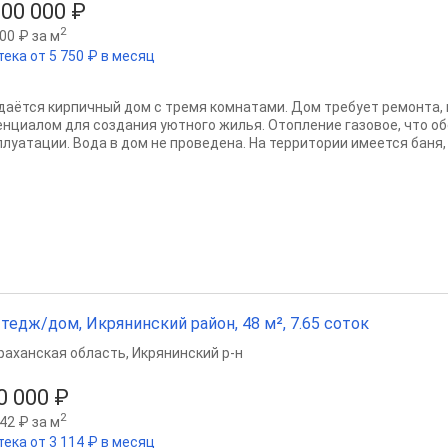
200 000 ₽
2
00 ₽ за м
тека от 5 750 ₽ в месяц
даётся кирпичный дом с тремя комнатами. Дом требует ремонта,
енциалом для создания уютного жилья. Отопление газовое, что 
луатации. Вода в дом не проведена. На территории имеется баня, л
тедж/дом, Икрянинский район, 48 м², 7.65 соток
раханская область
,
Икрянинский р-н
0 000 ₽
2
42 ₽ за м
тека от 3 114 ₽ в месяц