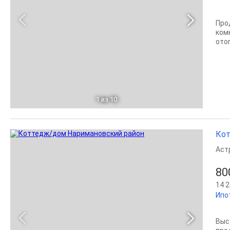
Про
ком
ото
1
из 10
Кот
Аст
80
14 2
Ипо
Выс