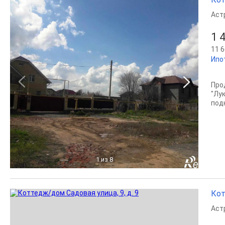
Аст
1 
11 6
Ипо
Про
"Лу
под
1
из 8
Кот
Аст