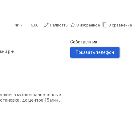
7
16.06
Написать
В избранное
В сравнение
Собственник
кий р-н
Показать телефон
плый ,в кухне и ванне теплые
остановка , до центра 15 мин ,