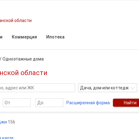
анской области
и
Коммерция
Ипотека
/
Одноэтажные дома
нской области
Дача, дом или коттедж
Расширенная форма
Найти
еджи
156
а карте