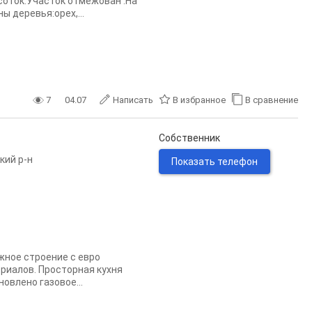
соток.Участок отмежован .На
ы деревья:орех,...
7
04.07
Написать
В избранное
В сравнение
Собственник
кий р-н
Показать телефон
жное строение с евро
риалов. Просторная кухня
овлено газовое...