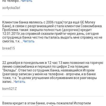
по телефо...
Читать
xo4ycka3at
Клиентом банка являюсь с 2006 года(тогда ещё GE Money
Банк), в связи с реорганизацией стала клиентом Совкомбанка.
Проблема такая: закрыла полностью (досрочно) кредит
12.01.2015г,за справкой сказали прийти через день, сегодня
сотрудница банка честно пыталась выдать мне справку, но не
смогла, т.к. ...
Читать
bread15
22 декабря в понедельник в 12 час 13 мин позвонил на горячую
линию совкомбанка и перешел по цифре 2 на позицию
"Вклады". Ответил сотрудник банка, назвавшийся Игорем
(разговор записан у меня на телефоне - впрочем, и в банке
тоже, т.к. "в целях улучшения обслуживания все разговоры
запис...
Читать
ksm521Z
Взяла кредит в этом банке, очень пожалела! Испортили