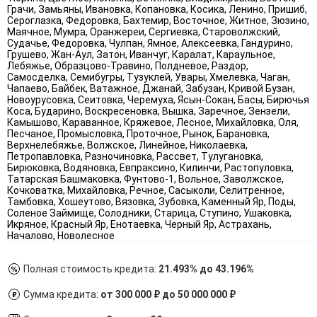
Грачи, Замьяны, Ивановка, Копановка, Косика, Ленино, Пришиб,
Сероглазка, Федоровка, Бахтемир, Восточное, Житное, Зюзино,
Маячное, Мумра, Оранжереи, Сергиевка, Староволжский,
Судачье, Федоровка, Чулпан, Ямное, Алексеевка, Гандурино,
Грушево, Жан-Аул, Затон, Иванчуг, Каралат, Караульное,
Лебяжье, Образцово-Травино, Полдневое, Раздор,
Самосделка, Семибугры, Тузуклей, Увары, Хмелевка, Чаган,
Чапаево, Байбек, Ватажное, Джанай, Забузан, Кривой Бузан,
Новоурусовка, Сеитовка, Черемуха, Ясын-Сокан, Басы, Бирючья
Коса, Бударино, Воскресеновка, Вышка, Заречное, Зензели,
Камышово, Караванное, Кряжевое, Лесное, Михайловка, Оля,
Песчаное, Промысловка, Проточное, Рынок, Барановка,
Верхнелебяжье, Волжское, Линейное, Николаевка,
Петропавловка, Разночиновка, Рассвет, Тулугановка,
Бирюковка, Водяновка, Евпраксино, Килинчи, Растопуловка,
Татарская Башмаковка, Фунтово-1, Вольное, Заволжское,
Кочковатка, Михайловка, Речное, Сасыколи, Селитренное,
Тамбовка, Хошеутово, Вязовка, Зубовка, Каменный Яр, Поды,
Соленое Займище, Солодники, Старица, Ступино, Ушаковка,
Икряное, Красный Яр, Енотаевка, Черный Яр, Астрахань,
Началово, Новолесное
Полная стоимость кредита:
21.493% до 43.196%
Сумма кредита:
от 300 000 ₽ до 50 000 000 ₽