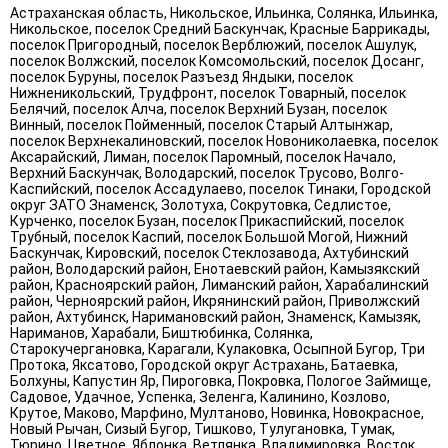
Астраханская область, Никольское, Ильинка, Солянка, Ильинка,
Никольское, поселок Средний Баскунчак, Красные Баррикады,
поселок Пригородный, поселок Верблюжий, поселок Ашулук,
поселок Волжский, поселок Комсомольский, поселок Досанг,
поселок Буруны, поселок Разъезд Яндыки, поселок
Нижненикольский, Трудфронт, поселок Товарный, поселок
Белячий, поселок Алча, поселок Верхний Бузан, поселок
Винный, поселок Пойменный, поселок Старый Алтынжар,
поселок Верхнекалиновский, поселок Новониколаевка, поселок
Аксарайский, Лиман, поселок Паромный, поселок Начало,
Верхний Баскунчак, Володарский, поселок Трусово, Волго-
Каспийский, поселок Ассадулаево, поселок Тинаки, Городской
округ ЗАТО Знаменск, Золотуха, Сокрутовка, Седлистое,
Курченко, поселок Бузан, поселок Прикаспийский, поселок
Трубный, поселок Каспий, поселок Большой Могой, Нижний
Баскунчак, Кировский, поселок Стеклозавода, Ахтубинский
район, Володарский район, Енотаевский район, Камызякский
район, Красноярский район, Лиманский район, Харабалинский
район, Черноярский район, Икрянинский район, Приволжский
район, Ахтубинск, Наримановский район, Знаменск, Камызяк,
Нариманов, Харабали, Биштюбинка, Солянка,
Старокучергановка, Карагали, Кулаковка, Осыпной Бугор, Три
Протока, Яксатово, Городской округ Астрахань, Батаевка,
Болхуны, Капустин Яр, Пироговка, Покровка, Пологое Займище,
Садовое, Удачное, Успенка, Зеленга, Калинино, Козлово,
Крутое, Маково, Марфино, Мултаново, Новинка, Новокрасное,
Новый Рычан, Сизый Бугор, Тишково, Тулугановка, Тумак,
Тюрино, Цветное, Яблонка, Ветлянка, Владимировка, Восток,