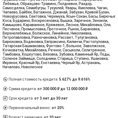
Лебяжье, Образцово-Травино, Полдневое, Раздор,
Самосделка, Семибугры, Тузуклей, Увары, Хмелевка, Чаган,
Чапаево, Байбек, Ватажное, Джанай, Забузан, Кривой Бузан,
Новоурусовка, Сеитовка, Черемуха, Ясын-Сокан, Басы, Бирючья
Коса, Бударино, Воскресеновка, Вышка, Заречное, Зензели,
Камышово, Караванное, Кряжевое, Лесное, Михайловка, Оля,
Песчаное, Промысловка, Проточное, Рынок, Барановка,
Верхнелебяжье, Волжское, Линейное, Николаевка,
Петропавловка, Разночиновка, Рассвет, Тулугановка,
Бирюковка, Водяновка, Евпраксино, Килинчи, Растопуловка,
Татарская Башмаковка, Фунтово-1, Вольное, Заволжское,
Кочковатка, Михайловка, Речное, Сасыколи, Селитренное,
Тамбовка, Хошеутово, Вязовка, Зубовка, Каменный Яр, Поды,
Соленое Займище, Солодники, Старица, Ступино, Ушаковка,
Икряное, Красный Яр, Енотаевка, Черный Яр, Астрахань,
Началово, Новолесное
Полная стоимость кредита:
5.627% до 9.616%
Сумма кредита:
от 300 000 ₽ до 12 000 000 ₽
Срок кредита:
от 3 лет до 30 лет
Первоначальный взнос:
от 20%
Возраст заемщика:
от 20 лет