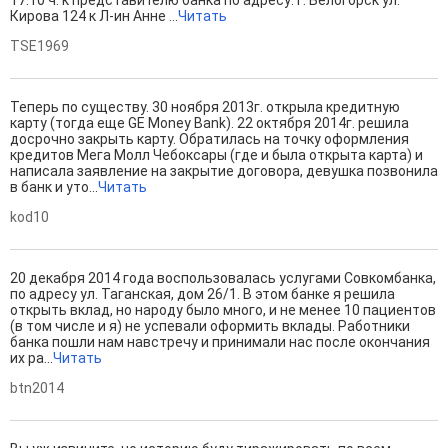
17.10 ч. к представителю банка по адресу: г. Белогорск ул.
Кирова 124 к Л-ин Анне ...
Читать
TSE1969
Теперь по существу. 30 ноября 2013г. открыла кредитную
карту (тогда еще GE Money Bank). 22 октября 2014г. решила
досрочно закрыть карту. Обратилась на точку оформления
кредитов Мега Молл Чебоксары (где и была открыта карта) и
написала заявление на закрытие договора, девушка позвонила
в банк и уто...
Читать
kod10
20 декабря 2014 года воспользовалась услугами Совкомбанка,
по адресу ул. Таганская, дом 26/1. В этом банке я решила
открыть вклад, но народу было много, и не менее 10 пациентов
(в том числе и я) не успевали оформить вклады. Работники
банка пошли нам навстречу и принимали нас после окончания
их ра...
Читать
btn2014