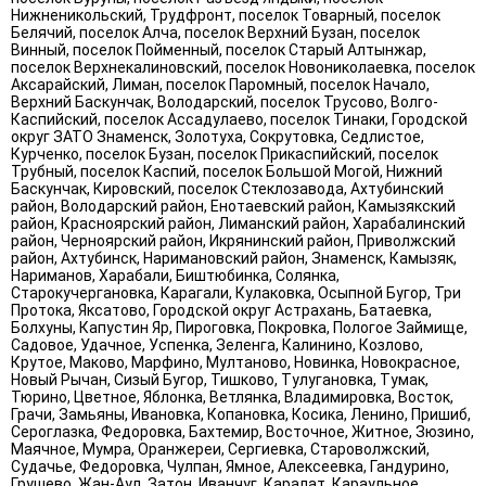
Нижненикольский, Трудфронт, поселок Товарный, поселок
Белячий, поселок Алча, поселок Верхний Бузан, поселок
Винный, поселок Пойменный, поселок Старый Алтынжар,
поселок Верхнекалиновский, поселок Новониколаевка, поселок
Аксарайский, Лиман, поселок Паромный, поселок Начало,
Верхний Баскунчак, Володарский, поселок Трусово, Волго-
Каспийский, поселок Ассадулаево, поселок Тинаки, Городской
округ ЗАТО Знаменск, Золотуха, Сокрутовка, Седлистое,
Курченко, поселок Бузан, поселок Прикаспийский, поселок
Трубный, поселок Каспий, поселок Большой Могой, Нижний
Баскунчак, Кировский, поселок Стеклозавода, Ахтубинский
район, Володарский район, Енотаевский район, Камызякский
район, Красноярский район, Лиманский район, Харабалинский
район, Черноярский район, Икрянинский район, Приволжский
район, Ахтубинск, Наримановский район, Знаменск, Камызяк,
Нариманов, Харабали, Биштюбинка, Солянка,
Старокучергановка, Карагали, Кулаковка, Осыпной Бугор, Три
Протока, Яксатово, Городской округ Астрахань, Батаевка,
Болхуны, Капустин Яр, Пироговка, Покровка, Пологое Займище,
Садовое, Удачное, Успенка, Зеленга, Калинино, Козлово,
Крутое, Маково, Марфино, Мултаново, Новинка, Новокрасное,
Новый Рычан, Сизый Бугор, Тишково, Тулугановка, Тумак,
Тюрино, Цветное, Яблонка, Ветлянка, Владимировка, Восток,
Грачи, Замьяны, Ивановка, Копановка, Косика, Ленино, Пришиб,
Сероглазка, Федоровка, Бахтемир, Восточное, Житное, Зюзино,
Маячное, Мумра, Оранжереи, Сергиевка, Староволжский,
Судачье, Федоровка, Чулпан, Ямное, Алексеевка, Гандурино,
Грушево, Жан-Аул, Затон, Иванчуг, Каралат, Караульное,