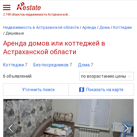
2 748 объектов недвижимости Астраханской области
Недвижимость в Астраханской области
/
Аренда
/
Дома
/
Коттеджи
/
Дешевые
Аренда домов или коттеджей в
Астраханской области
Коттеджи
7
Без посредников
7
Дома
7
6
объявлений
по возрастанию цены
Уточнить поиск
Показать на карте