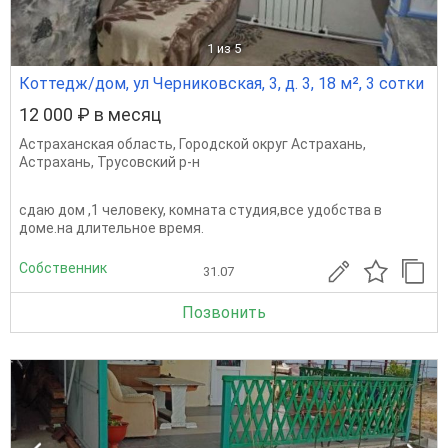
1
из 5
Коттедж/дом, ул Черниковская, 3, д. 3, 18 м², 3 сотки
12 000 ₽ в месяц
Астраханская область
,
Городской округ Астрахань
,
Астрахань
,
Трусовский р-н
сдаю дом ,1 человеку, комната студия,все удобства в
доме.на длительное время.
Собственник
31.07
Позвонить