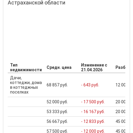
Астраханской области
Тип
Изменение с
Средн. цена
Разброс
недвижимости
21.04.2026
Дачи,
коттеджи, дома
68 857 руб.
- 643 руб.
12 000 ..
в коттеджных
поселках
52 000 руб.
- 17 500 руб.
20 000 ..
53 333 руб.
- 16 167 руб.
20 000 ..
56 667 руб.
- 12 833 руб.
45 000 ..
57 500 руб.
- 12 000 руб.
45 000 ..