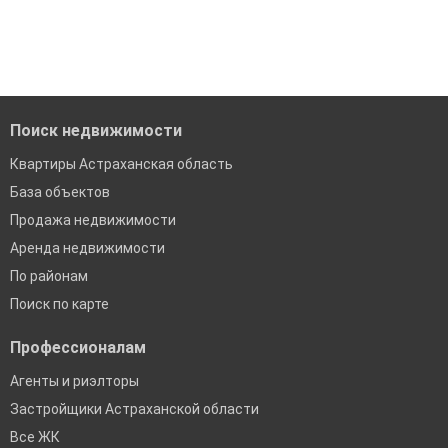
'Сохраните результаты поиска и возвращайтесь к нему,
модерацию
когда это будет нужно'
Удобный поиск, есть подписка на новые объявления
Помогаем с подбором выгодных ипотечных программ в
банках в Астраханской области
Поиск недвижимости
Квартиры Астраханская область
База объектов
Продажа недвижимости
Аренда недвижимости
По районам
Поиск по карте
Профессионалам
Агенты и риэлторы
Застройщики Астраханской области
Все ЖК