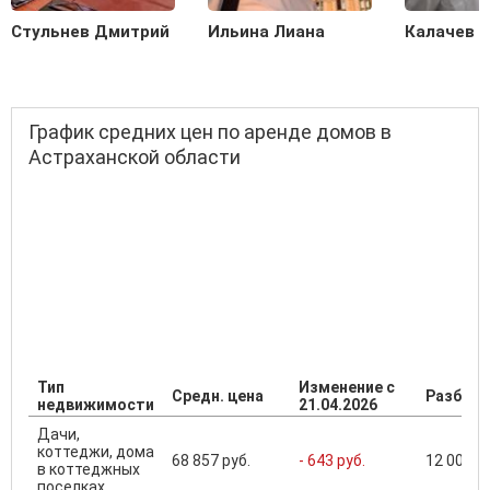
Стульнев Дмитрий
Ильина Лиана
Калачев С
График средних цен по аренде домов в
Астраханской области
Тип
Изменение с
Средн. цена
Разброс
недвижимости
21.04.2026
Дачи,
коттеджи, дома
68 857 руб.
- 643 руб.
12 000 ..
в коттеджных
поселках