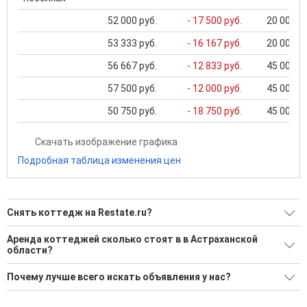
52 000 руб.
- 17 500 руб.
20 000 ..
53 333 руб.
- 16 167 руб.
20 000 ..
56 667 руб.
- 12 833 руб.
45 000 ..
57 500 руб.
- 12 000 руб.
45 000 ..
50 750 руб.
- 18 750 руб.
45 000 ..
Скачать изображение графика
Подробная таблица изменения цен
Снять коттедж на Restate.ru?
Ищите, как Снять коттедж?
Аренда коттеджей сколько стоят в в Астраханской
области?
7 актуальных и проверенных объявлений
Минимальная цена: 12 000 Р. Максимальная цена: 250 000 Р;
Воспользуйтесь нашим поиском по новостройкам, для
Почему лучше всего искать объявления у нас?
Средняя: 68 857 Р
подбора подходящего вам варианта
Все объявления проверены и проходят строгую
Средняя площадь: 186.9 кв.м.