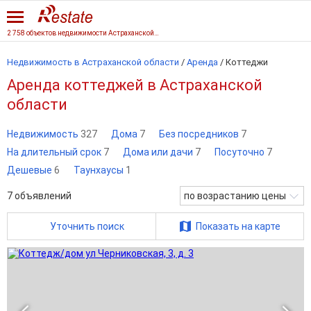
2 758 объектов недвижимости Астраханской области
Недвижимость в Астраханской области
/
Аренда
/
Коттеджи
Аренда коттеджей в Астраханской
области
Недвижимость
327
Дома
7
Без посредников
7
На длительный срок
7
Дома или дачи
7
Посуточно
7
Дешевые
6
Таунхаусы
1
7
объявлений
по возрастанию цены
Уточнить поиск
Показать на карте