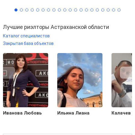
Лучшие риэлторы Астраханской области
Каталог специалистов
Закрытая база объектов
Иванова Любовь
Ильина Лиана
Калачев С