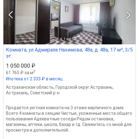
1
из 10
Комната, ул Адмирала Нахимова, 48а, д. 48а, 17 м², 3/5
эт.
1 050 000 ₽
2
61 765 ₽ за м
Ипотека от 2 333 ₽ в месяц
Астраханская область
,
Городской округ Астрахань
,
Астрахань
,
Советский р-н
Продается уютная комната на 3 этаже кирпичного дома
Всего 4 комнаты в секции Чистые, ухоженные места общего
пользования Адекватные соседи Рядом остановка,
магазины, аптеки, школа, базар и тд. Свяжитесь со мной для
просмотра и дополнительной...