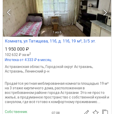
1
из 6
Комната, ул Татищева, 11б, д. 11б, 19 м², 3/5 эт.
1 950 000 ₽
2
102 632 ₽ за м
Ипотека от 4 333 ₽ в месяц
Астраханская область
,
Городской округ Астрахань
,
Астрахань
,
Ленинский р-н
Продаётся уютная меблированная комната площадью 19 м²
на 3 этаже кирпичного дома, расположенная в
востребованном районе города Астрахани. Это не просто
жильё, а продуманное пространство с собственной кухней и
санузлом, где всё готово к комфортному проживанию....
Собственник
07.08