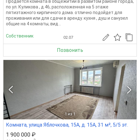
Продается комната в общежитии в развитом районе города,
по ул. Куликова , д.46, расположенная на 5 этаже
пятиэтажного кирпичного дома. отлично подойдет для
проживания или для сдачи в аренду. кухня , душ и санузел
общие на 4 комнаты, вид...
Собственник
02.07
Позвонить
1
из 1
Комната, улица Яблочкова, 15А, д. 15А, 31 м², 5/5 эт.
1 900 000 ₽
2