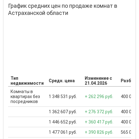
График средних цен по продаже комнат в
Астраханской области
Тип
Изменение с
Средн. цена
Разброс
недвижимости
21.04.2026
Комнаты в
квартирах без
1 348 531 руб.
+ 262 296 руб.
400 000 .
посредников
1 362 607 руб.
+ 276 372 руб.
400 000 .
1 446 652 руб.
+ 360 417 руб.
400 000 .
1 477 061 руб.
+ 390 826 руб.
565 000 .