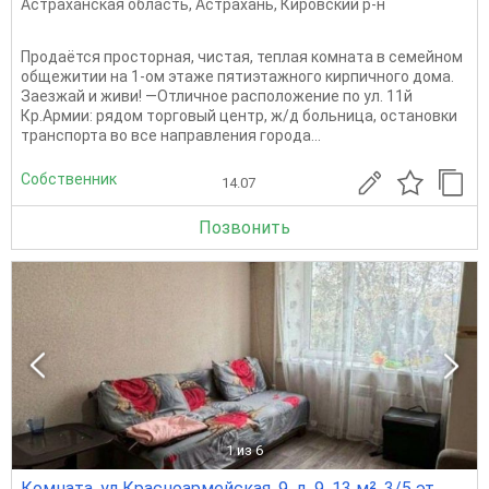
Астраханская область
,
Астрахань
,
Кировский р-н
Продаётся просторная, чистая, теплая комната в семейном
общежитии на 1-ом этаже пятиэтажного кирпичного дома.
Заезжай и живи! —Отличное расположение по ул. 11й
Кр.Армии: рядом торговый центр, ж/д больница, остановки
транспорта во все направления города...
Собственник
14.07
Позвонить
1
из 6
Комната, ул Красноармейская, 9, д. 9, 13 м², 3/5 эт.