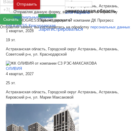
Москва
и
Московская область
Отправить
Астраханская область, Городской округ Астрахань, Астрахань,
Санкт-Петербург
и
Ленинградская область
Город Астрахань, Краснодарская улица
Отправляя данную форму, вы соглашаетесь на обработку
Забыли пароль
Войти
персональных данных
Скачать
Ещё нет аккаунта?
PROGRESS Краснодарская
Отправляя заявку, вы соглашаетесь на обработку
персональных данных
Зарегистрироваться
1 квартал, 2028
19 эт.
Астраханская область, Городской округ Астрахань, Астрахань,
Советский р-н, ул. Краснодарской
ОЛИВИЯ
4 квартал, 2027
25 эт.
Астраханская область, Городской округ Астрахань, Астрахань,
Кировский р-н, ул. Марии Максаковой