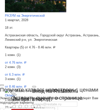
РАЗУМ на Энергетической
1 квартал, 2028
18 эт.
Астраханская область, Городской округ Астрахань, Астрахань,
Ленинский р-н, ул. Энергетическая
Квартиры (5) от
4.76 - 8.46 млн.
a
1 комн. (1):
от 4.76 млн.
a
2 комн. (3):
от 6.3 млн.
a
3 комн. (1):
от 8.46 млн.
a
Получите каталог новостроек с ценами
Вход на Restate.ru
Okland
Оставить оценку о странице
Выбрать город
Укажите Ваш номер телефона и Restate бесплатно подберёт Вам
Email
1 квартал, 2028
подходящие варианты
23 эт.
Пароль