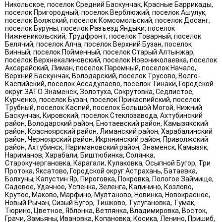
Никольское, поселок Средний Баскунчак, Красные Баррикады,
поселок Пригородный, поселок Верблюжий, поселок Ашулук,
поселок Волжский, поселок Комсомольский, поселок Досанг,
поселок Буруны, поселок Разъезд Яндыки, поселок
Нижненикольский, Трудфронт, поселок Товарный, поселок
Белячий, поселок Алча, поселок Верхний Бузан, поселок
Винный, поселок Пойменный, поселок Старый Алтынжар,
поселок Верхнекалиновский, поселок Новониколаевка, поселок
Аксарайский, Лиман, поселок Паромный, поселок Начало,
Верхний Баскунчак, Володарский, поселок Трусово, Волго-
Каспийский, поселок Ассадулаево, поселок Тинаки, Городской
округ ЗАТО Знаменск, Золотуха, Сокрутовка, Седлистое,
Курченко, поселок Бузан, поселок Прикаспийский, поселок
Трубный, поселок Каспий, поселок Большой Могой, Нижний
Баскунчак, Кировский, поселок Стеклозавода, Ахтубинский
район, Володарский район, Енотаевский район, Камызякский
район, Красноярский район, Лиманский район, Харабалинский
район, Черноярский район, Икрянинский район, Приволжский
район, Ахтубинск, Наримановский район, Знаменск, Камызяк,
Нариманов, Харабали, Биштюбинка, Солянка,
Старокучергановка, Карагали, Кулаковка, Осыпной Бугор, Три
Протока, Яксатово, Городской округ Астрахань, Батаевка,
Болхуны, Капустин Яр, Пироговка, Покровка, Пологое Займище,
Садовое, Удачное, Успенка, Зеленга, Калинино, Козлово,
Крутое, Маково, Марфино, Мултаново, Новинка, Новокрасное,
Новый Рычан, Сизый Бугор, Тишково, Тулугановка, Тумак,
Тюрино, Цветное, Яблонка, Ветлянка, Владимировка, Восток,
Грачи, Замьяны, Ивановка, Копановка, Косика, Ленино, Пришиб,