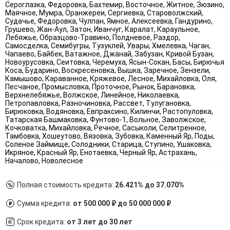
Сероглазка, Федоровка, Бахтемир, Восточное, Житное, Зюзино,
Маячное, Мумра, Оранжереи, Сергиевка, Староволжский,
Судачье, Федоровка, Чулпан, Ямное, Алексеевка, Гандурино,
Грушево, Жан-Аул, Затон, Иванчуг, Каралат, Караульное,
Лебяжье, Образцово-Травино, Полдневое, Раздор,
Самосделка, Семибугры, Тузуклей, Увары, Хмелевка, Чаган,
Чапаево, Байбек, Ватажное, Джанай, Забузан, Кривой Бузан,
Новоурусовка, Сеитовка, Черемуха, Ясын-Сокан, Басы, Бирючья
Коса, Бударино, Воскресеновка, Вышка, Заречное, Зензели,
Камышово, Караванное, Кряжевое, Лесное, Михайловка, Оля,
Песчаное, Промысловка, Проточное, Рынок, Барановка,
Верхнелебяжье, Волжское, Линейное, Николаевка,
Петропавловка, Разночиновка, Рассвет, Тулугановка,
Бирюковка, Водяновка, Евпраксино, Килинчи, Растопуловка,
Татарская Башмаковка, Фунтово-1, Вольное, Заволжское,
Кочковатка, Михайловка, Речное, Сасыколи, Селитренное,
Тамбовка, Хошеутово, Вязовка, Зубовка, Каменный Яр, Поды,
Соленое Займище, Солодники, Старица, Ступино, Ушаковка,
Икряное, Красный Яр, Енотаевка, Черный Яр, Астрахань,
Началово, Новолесное
Полная стоимость кредита:
26.421% до 37.070%
Сумма кредита:
от 500 000 ₽ до 50 000 000 ₽
Срок кредита:
от 3 лет до 30 лет