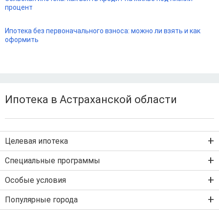
процент
Ипотека без первоначального взноса: можно ли взять и как
оформить
Ипотека в Астраханской области
Целевая ипотека
Ипотека на новостройку
Специальные программы
Ипотека на вторичку
Семейная ипотека
Особые условия
Ипотека на строительство дома
Военная ипотека
Льготная ипотека с господдержкой
Популярные города
IT-ипотека
Рефинансирование ипотеки
Ипотека без первого взноса
Санкт-Петербург
Ипотека самозанятым