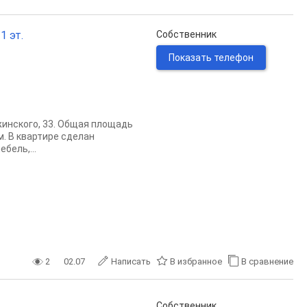
1 эт.
Собственник
Показать телефон
жинского, 33. Общая площадь
 м. В квартире сделан
бель,...
2
02.07
Написать
В избранное
В сравнение
Собственник