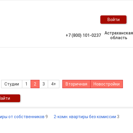
Войти
Астраханская
+7 (800) 101-0237
область
Студии
1
2
3
4+
Вторичная
Новостройки
Найти
тиры от собственников
9
2-комн. квартиры без комиссии
3