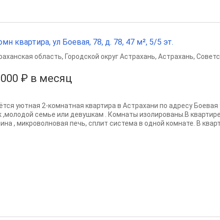
омн квартира, ул Боевая, 78, д. 78, 47 м², 5/5 эт.
раханская область
,
Городской округ Астрахань
,
Астрахань
,
Советс
 000 ₽ в месяц
ётся уютная 2-комнатная квартира в Астрахани по адресу Боевая 
к ,молодой семье или девушкам . Комнаты изолированы.В квартир
на , микроволновая печь, сплит система в одной комнате. В кварти