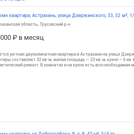
омн квартира, Астрахань, улица Дзержинского, 33, 32 м², 1/
раханская область
,
Трусовский р-н
 000 ₽ в месяц
ётся уютная двухкомнатная квартира в Астрахани на улице Дзер
тиры составляет 32 кв. м, жилая площадь — 23 кв. м, кухня — 6 кв.
метический ремонт. В комнатах и на кухне есть вся необходимая ме
омн квартира, ул Добролюбова, 8, д. 8, 47 м², 3/4 эт.