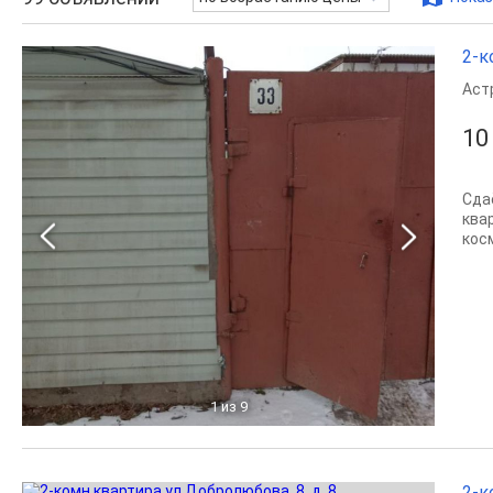
2-к
Аст
10
Сда
квар
кос
1
из 9
2-к