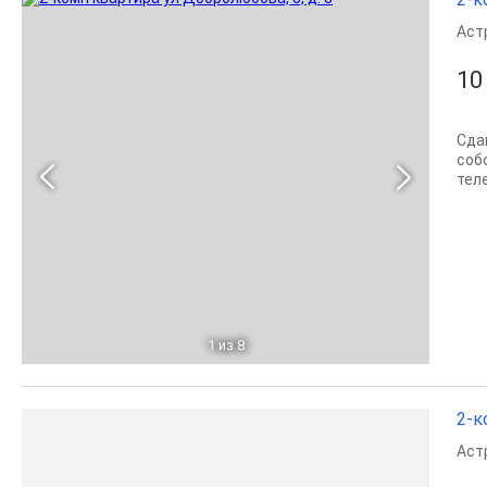
Аст
10
Сда
соб
тел
1
из 8
2-к
Аст