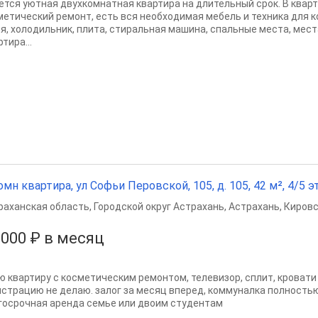
ется уютная двухкомнатная квартира на длительный срок. В квар
метический ремонт, есть вся необходимая мебель и техника для 
ня, холодильник, плита, стиральная машина, спальные места, мест
тира...
омн квартира, ул Софьи Перовской, 105, д. 105, 42 м², 4/5 эт
раханская область
,
Городской округ Астрахань
,
Астрахань
,
Кировс
 000 ₽ в месяц
ю квартиру с косметическим ремонтом, телевизор, сплит, кровати 
истрацию не делаю. залог за месяц вперед, коммуналка полность
госрочная аренда семье или двоим студентам