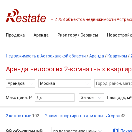
2 758 объектов недвижимости Астрах
Продажа
Аренда
Риэлтору / Сервисы
Новостройк
Недвижимость в Астраханской области
/
Аренда
/
Квартиры
/
Аренда недорогих 2-комнатных квартир
Арендовать
Москва
Макс цена, ₽
За всё
Площадь,
м²
2 комнатные
102
2-комн. квартиры на длительный срок
43
99
объявлений
по возрастанию цены
Показ