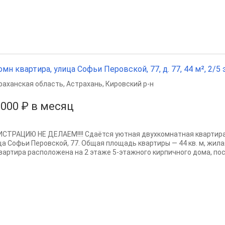
омн квартира, улица Софьи Перовской, 77, д. 77, 44 м², 2/5 э
раханская область
,
Астрахань
,
Кировский р-н
 000 ₽ в месяц
ИСТРАЦИЮ НЕ ДЕЛАЕМ!!!! Сдаётся уютная двухкомнатная квартира 
а Софьи Перовской, 77. Общая площадь квартиры — 44 кв. м, жилая —
Квартира расположена на 2 этаже 5-этажного кирпичного дома, пос