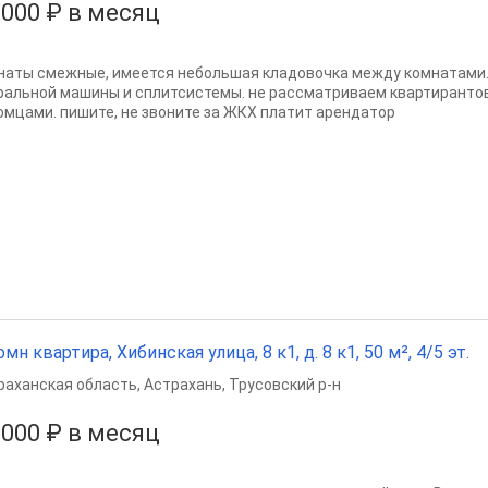
 000 ₽ в месяц
наты смежные, имеется небольшая кладовочка между комнатами. 
ральной машины и сплитсистемы. не рассматриваем квартирантов
омцами. пишите, не звоните за ЖКХ платит арендатор
омн квартира, Хибинская улица, 8 к1, д. 8 к1, 50 м², 4/5 эт.
раханская область
,
Астрахань
,
Трусовский р-н
 000 ₽ в месяц