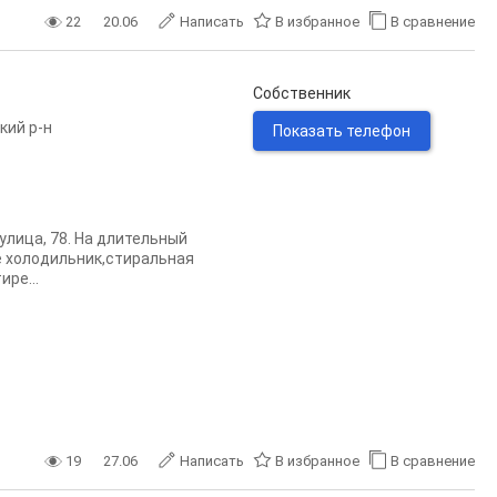
22
20.06
Написать
В избранное
В сравнение
Собственник
кий р-н
Показать телефон
улица, 78. На длительный
е холодильник,стиральная
ре...
19
27.06
Написать
В избранное
В сравнение