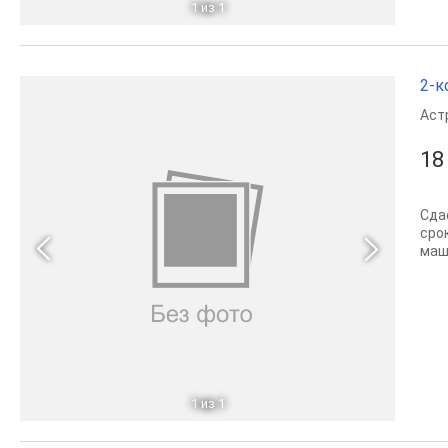
1
из 1
2-к
Аст
18
Сда
сро
маши
1
из 1