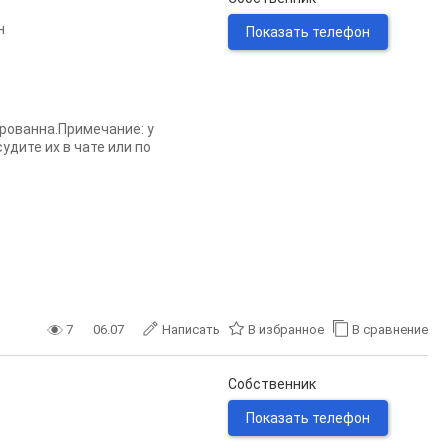
н
Показать телефон
рованна.Примечание: у
дите их в чате или по
7
06.07
Написать
В избранное
В сравнение
Собственник
Показать телефон