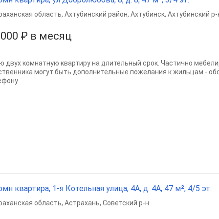
раханская область
,
Ахтубинский район
,
Ахтубинск
,
Ахтубинский р-
 000 ₽ в месяц
ю двух комнатную квартиру на длительный срок. Частично мебели
ственника могут быть дополнительные пожелания к жильцам - обсу
ефону
омн квартира, 1-я Котельная улица, 4А, д. 4А, 47 м², 4/5 эт.
раханская область
,
Астрахань
,
Советский р-н