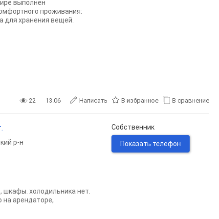
тире выполнен
комфортного проживания:
а для хранения вещей.
22
13.06
Написать
В избранное
В сравнение
.
Собственник
кий р-н
Показать телефон
, шкафы. холодильника нет.
ю на арендаторе,