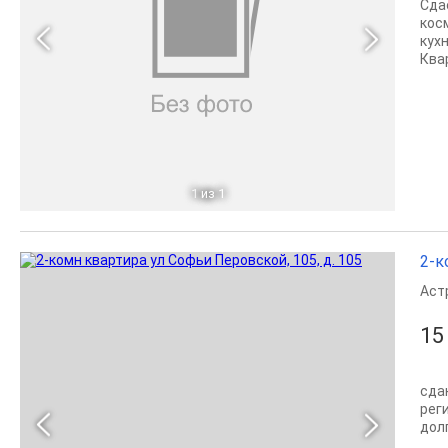
Сда
кос
кух
Квар
1
из 1
2-к
Аст
15
сда
рег
дол