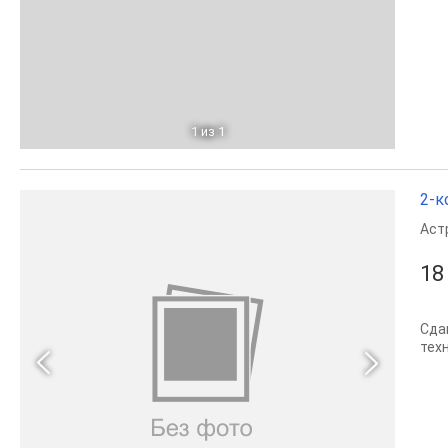
1
из 1
2-к
Аст
18
Сда
тех