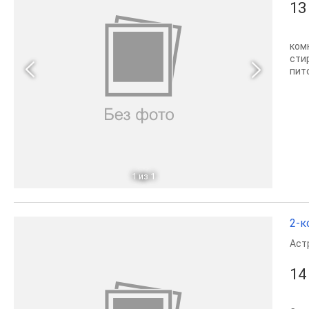
13
ком
сти
пит
1
из 1
2-к
Аст
14