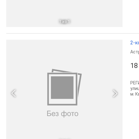
1
из 1
2-к
Аст
18
РЕГ
улиц
м. 