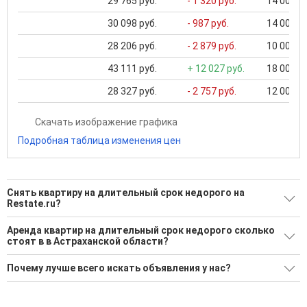
29 765 руб.
- 1 320 руб.
14 000 ..
30 098 руб.
- 987 руб.
14 000 ..
28 206 руб.
- 2 879 руб.
10 000 ..
43 111 руб.
+ 12 027 руб.
18 000 ..
28 327 руб.
- 2 757 руб.
12 000 ..
Скачать изображение графика
Подробная таблица изменения цен
Снять квартиру на длительный срок недорого на
Restate.ru?
Ищите, как Снять квартиру на длительный срок недорого?
Аренда квартир на длительный срок недорого сколько
стоят в в Астраханской области?
75 актуальных и проверенных объявлений
Минимальная цена: 10 000 Р. Максимальная цена: 30 000 Р;
Воспользуйтесь нашим поиском по новостройкам, для
Почему лучше всего искать объявления у нас?
Средняя: 23 013 Р
подбора подходящего вам варианта
Все объявления проверены и проходят строгую
Средняя площадь: 52.1 кв.м.
'Сохраните результаты поиска и возвращайтесь к нему,
модерацию