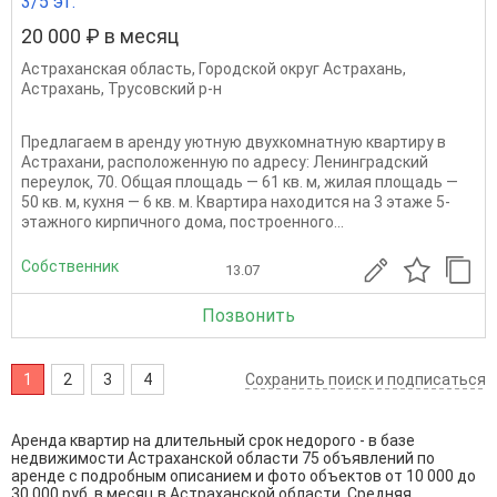
3/5 эт.
20 000 ₽ в месяц
Астраханская область
,
Городской округ Астрахань
,
Астрахань
,
Трусовский р-н
Предлагаем в аренду уютную двухкомнатную квартиру в
Астрахани, расположенную по адресу: Ленинградский
переулок, 70. Общая площадь — 61 кв. м, жилая площадь —
50 кв. м, кухня — 6 кв. м. Квартира находится на 3 этаже 5-
этажного кирпичного дома, построенного...
Собственник
13.07
Позвонить
1
2
3
4
Сохранить поиск и подписаться
Аренда квартир на длительный срок недорого - в базе
недвижимости Астраханской области 75 объявлений по
аренде с подробным описанием и фото объектов от
10 000
до
30 000
руб. в месяц в Астраханской области. Средняя