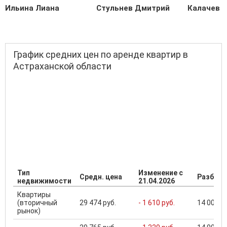
Ильина Лиана
Стульнев Дмитрий
Калачев С
График средних цен по аренде квартир в
Астраханской области
Тип
Изменение с
Средн. цена
Разброс
недвижимости
21.04.2026
Квартиры
(вторичный
29 474 руб.
- 1 610 руб.
14 000 ..
рынок)