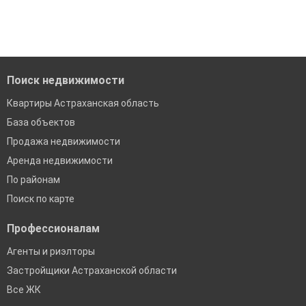
когда это будет нужно'
Удобный поиск, есть подписка на новые объявления
Помогаем с подбором выгодных ипотечных программ в
банках в Астраханской области
Поиск недвижимости
Квартиры Астраханская область
База объектов
Продажа недвижимости
Аренда недвижимости
По районам
Поиск по карте
Профессионалам
Агенты и риэлторы
Застройщики Астраханской области
Все ЖК