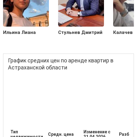
Ильина Лиана
Стульнев Дмитрий
Калачев С
График средних цен по аренде квартир в
Астраханской области
Тип
Изменение с
Средн. цена
Разброс
недвижимости
21.04.2026