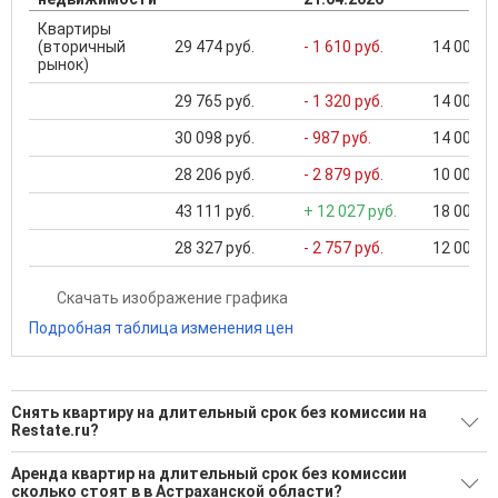
Квартиры
(вторичный
29 474 руб.
- 1 610 руб.
14 000 ..
рынок)
29 765 руб.
- 1 320 руб.
14 000 ..
30 098 руб.
- 987 руб.
14 000 ..
28 206 руб.
- 2 879 руб.
10 000 ..
43 111 руб.
+ 12 027 руб.
18 000 ..
28 327 руб.
- 2 757 руб.
12 000 ..
Скачать изображение графика
Подробная таблица изменения цен
Снять квартиру на длительный срок без комиссии на
Restate.ru?
Ищите, как Снять квартиру на длительный срок без
Аренда квартир на длительный срок без комиссии
комиссии?
сколько стоят в в Астраханской области?