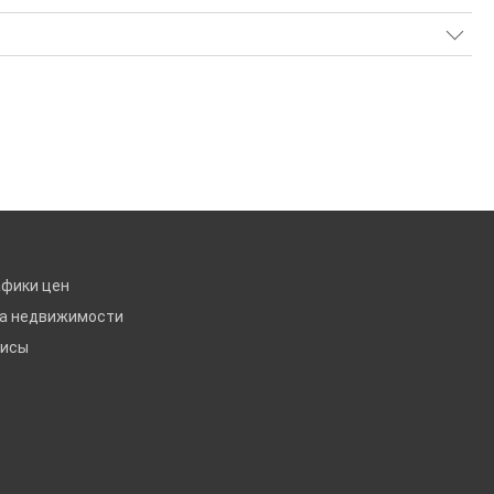
афики цен
ка недвижимости
висы