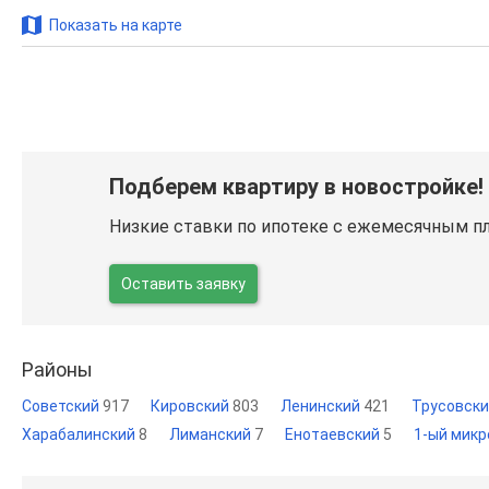
Показать на карте
Подберем квартиру в новостройке!
Низкие ставки по ипотеке с ежемесячным п
Оставить заявку
Районы
Советский
917
Кировский
803
Ленинский
421
Трусовск
Харабалинский
8
Лиманский
7
Енотаевский
5
1-ый мик