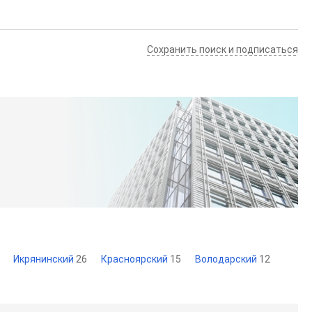
Сохранить поиск и подписаться
Икрянинский
26
Красноярский
15
Володарский
12