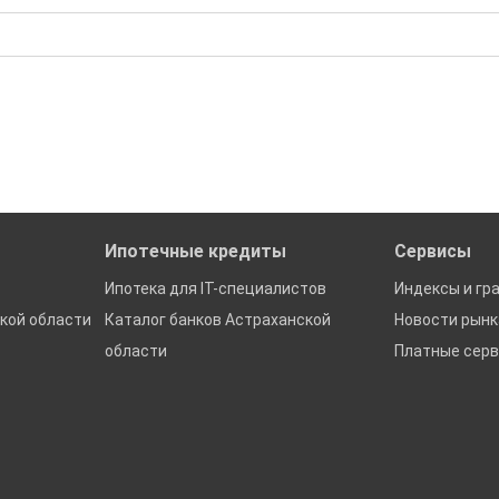
бора подходящего вам варианта
ю
да это будет нужно'
ках в Астраханской области
Ипотечные кредиты
Сервисы
Ипотека для IT-специалистов
Индексы и гр
кой области
Каталог банков Астраханской
Новости рын
области
Платные сер