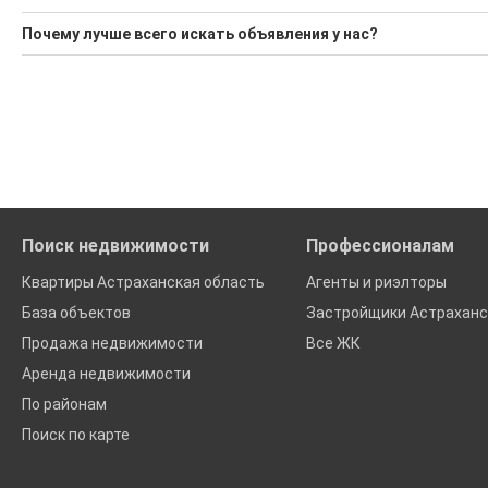
Поможем Снять коттедж в районе Ахтубинский?
Почему лучше всего искать объявления у нас?
Воспользуйтесь нашим поиском по новостройкам, для под
Все объявления проверены и проходят строгую модераци
'Сохраните результаты поиска и возвращайтесь к нему, ког
Удобный поиск, есть подписка на новые объявления
Помогаем с подбором выгодных ипотечных программ в бан
Поиск недвижимости
Профессионалам
Квартиры Астраханская область
Агенты и риэлторы
База объектов
Застройщики Астраханс
Продажа недвижимости
Все ЖК
Аренда недвижимости
По районам
Поиск по карте