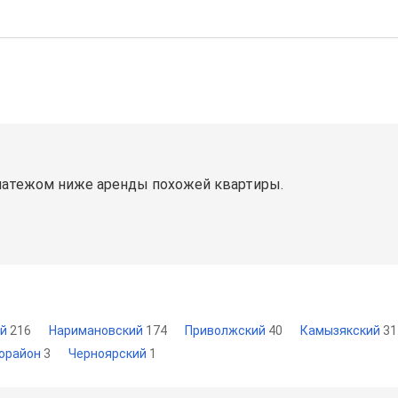
латежом ниже аренды похожей квартиры.
ий
216
Наримановский
174
Приволжский
40
Камызякский
31
рорайон
3
Черноярский
1