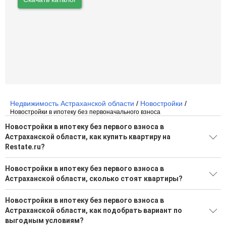
Недвижимость Астраханской области
/
Новостройки
/
Новостройки в ипотеку без первоначального взноса
Новостройки в ипотеку без первого взноса в
Астраханской области, как купить квартиру на
Restate.ru?
Поможем подобрать квартиру в новостройке в Астраханской
Новостройки в ипотеку без первого взноса в
области от застройщика на Restate.ru
Астраханской области, сколько стоят квартиры?
Воспользуйтесь нашим поиском по новостройкам, для
подбора подходящего вам варианта
Большой выбор вариантов в новостройках
Новостройки в ипотеку без первого взноса в
Астраханской области, как подобрать вариант по
выгодным условиям?