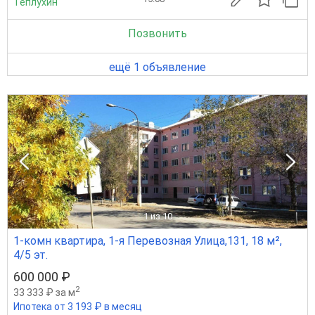
Теплухин
Позвонить
ещё 1 объявление
1
из 10
1-комн квартира, 1-я Перевозная Улица,131, 18 м²,
4/5 эт.
600 000 ₽
2
33 333 ₽ за м
Ипотека от 3 193 ₽ в месяц