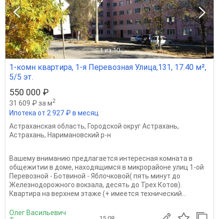
1
из 10
1-комн квартира, 1-я Перевозная Улица,131, 17.40 м²,
5/5 эт.
550 000 ₽
2
31 609 ₽ за м
Ипотека от 2 927 ₽ в месяц
Астраханская область
,
Городской округ Астрахань
,
Астрахань
,
Наримановский р-н
Вашему вниманию предлагается интересная комната в
общежитии в доме, находящимся в микрорайоне улиц 1-ой
Перевозной - Ботвиной - Яблочковой( пять минут до
Железнодорожного вокзала, десять до Трех Котов).
Квартира на верхнем этаже (+ имеется технический...
Олег Васильевич
15.08