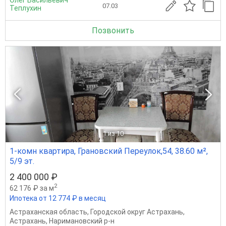
07.03
Теплухин
Позвонить
1
из 10
1-комн квартира, Грановский Переулок,54, 38.60 м²,
5/9 эт.
2 400 000 ₽
2
62 176 ₽ за м
Ипотека от 12 774 ₽ в месяц
Астраханская область
,
Городской округ Астрахань
,
Астрахань
,
Наримановский р-н