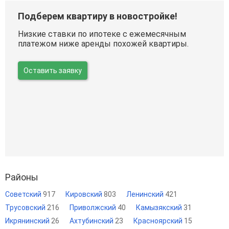
Подберем квартиру в новостройке!
Низкие ставки по ипотеке с ежемесячным
платежом ниже аренды похожей квартиры.
Оставить заявку
Районы
Советский
917
Кировский
803
Ленинский
421
Трусовский
216
Приволжский
40
Камызякский
31
Икрянинский
26
Ахтубинский
23
Красноярский
15