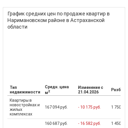
График средних цен по продаже квартир в
Наримановском районе в Астраханской
области
Средн. цена
Тип
Изменение с
Разброс
2
недвижимости
21.04.2026
м
Квартиры в
новостройках и
167 094 руб.
- 10 175 руб.
1 750 000
жилых
комплексах
160 687 руб.
- 16 582 руб.
1 450 000