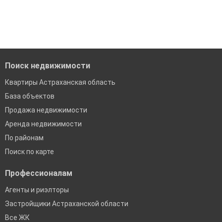
модерацию
'Сохраните результаты поиска и возвращайтесь к нему,
когда это будет нужно'
Удобный поиск, есть подписка на новые объявления
Помогаем с подбором выгодных ипотечных программ в
банках в Астраханской области
Поиск недвижимости
Квартиры Астраханская область
База объектов
Продажа недвижимости
Аренда недвижимости
По районам
Поиск по карте
Профессионалам
Агенты и риэлторы
Застройщики Астраханской области
Все ЖК