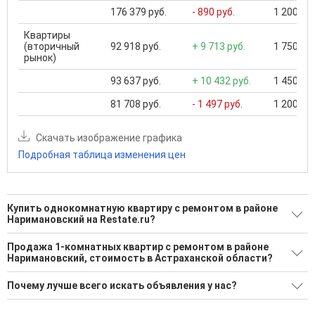
176 379 руб.
- 890 руб.
1 200 000
Квартиры
(вторичный
92 918 руб.
+ 9 713 руб.
1 750 000
рынок)
93 637 руб.
+ 10 432 руб.
1 450 000
81 708 руб.
- 1 497 руб.
1 200 000
Скачать изображение графика
Подробная таблица изменения цен
Купить однокомнатную квартиру с ремонтом в районе
Наримановский на Restate.ru?
Поможем Купить однокомнатную квартиру с ремонтом в
Продажа 1-комнатных квартир с ремонтом в районе
районе Наримановский?
Наримановский, стоимость в Астраханской области?
8 актуальных и проверенных объявлений
Минимальная цена: 550 000 Р. Максимальная цена: 2 400
Почему лучше всего искать объявления у нас?
000 Р; Средняя: 1 300 000 Р
Воспользуйтесь нашим поиском по новостройкам, для
подбора подходящего вам варианта
Все объявления проверены и проходят строгую
Средняя цена за м2: 44 642 Р