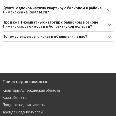
Купить однокомнатную квартиру с балконом в районе
Лиманский на Restate.ru?
Поможем Купить однокомнатную квартиру с балконом в
Продажа 1-комнатных квартир с балконом в районе
районе Лиманский?
Лиманский, стоимость в Астраханской области?
1 актуальное и проверенное объявление
Минимальная цена: 1 200 000 Р. Максимальная цена: 1 200
Почему лучше всего искать объявления у нас?
000 Р; Средняя: 1 200 000 Р
Воспользуйтесь нашим поиском по новостройкам, для
подбора подходящего вам варианта
Все объявления проверены и проходят строгую
Средняя цена за м2: 36 364 Р
модерацию
'Сохраните результаты поиска и возвращайтесь к нему,
когда это будет нужно'
Удобный поиск, есть подписка на новые объявления
Помогаем с подбором выгодных ипотечных программ в
банках в Астраханской области
Поиск недвижимости
Квартиры Астраханская область
База объектов
Продажа недвижимости
Аренда недвижимости