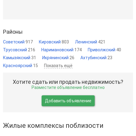
Районы
Советский
917
Кировский
803
Ленинский
421
Трусовский
216
Наримановский
174
Приволжский
40
Камызякский
31
Икрянинский
26
Ахтубинский
23
Красноярский
15
Показать ещё
Хотите сдать или продать недвижимость?
Разместите объявление бесплатно
Добавить объявление
Жилые комплексы поблизости