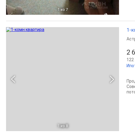
1
из 7
1-к
Аст
2 
122 
Ипо
Про
Сов
пот
1
из 8