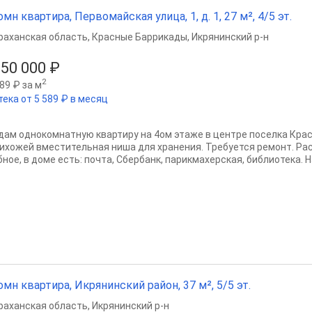
омн квартира, Первомайская улица, 1, д. 1, 27 м², 4/5 эт.
раханская область
,
Красные Баррикады
,
Икрянинский р-н
050 000 ₽
2
89 ₽ за м
тека от 5 589 ₽ в месяц
дам однокомнатную квартиру на 4ом этаже в центре поселка Крас
рихожей вместительная ниша для хранения. Требуется ремонт. Р
ное, в доме есть: почта, Сбербанк, парикмахерская, библиотека. Н
омн квартира, Икрянинский район, 37 м², 5/5 эт.
раханская область
,
Икрянинский р-н