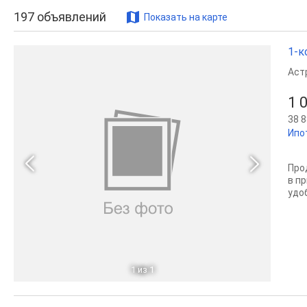
197
объявлений
Показать на карте
1-к
Аст
1 
38 8
Ипо
Про
в п
удоб
1
из 1