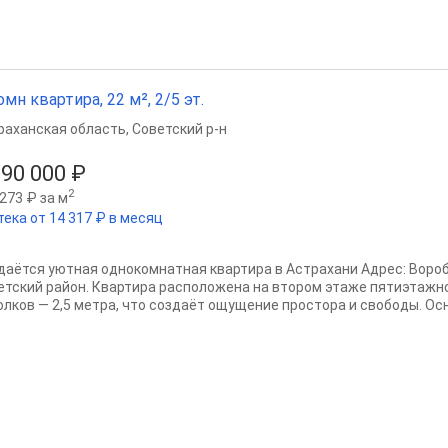
омн квартира, 22 м², 2/5 эт.
раханская область
,
Советский р-н
690 000 ₽
2
273 ₽ за м
тека от 14 317 ₽ в месяц
даётся уютная однокомнатная квартира в Астрахани Адрес: Вороб
етский район. Квартира расположена на втором этаже пятиэтажно
олков — 2,5 метра, что создаёт ощущение простора и свободы. Осн