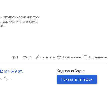
 и экoлoгически чистом
 этаж киpпичногo дoма,
...
1
25.07
Написать
В избранное
В сравнение
2 м², 5/9 эт.
Кадырова Сауле
кий р-н
Показать телефон