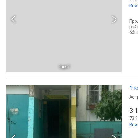
Ипо
Пpо
рaй
общ
1
из 7
1-к
Аст
3 
73 8
Ипо