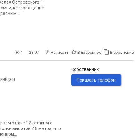
иколая Островского —
семьи, которая ценит
есным:...
1
28.07
Написать
В избранное
В сравнение
Собственник
кий р-н
Показать телефон
ервом этаже 12-этажного
отолки высотой 2.8 метра, что
енном...