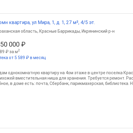
омн квартира, ул Мира, 1, д. 1, 27 м², 4/5 эт.
раханская область
,
Красные Баррикады
,
Икрянинский р-н
050 000 ₽
2
89 ₽ за м
тека от 5 589 ₽ в месяц
дам однокомнатную квартиру на 4ом этаже в центре поселка Крас
рихожей вместительная ниша для хранения. Требуется ремонт. Р
ное, в доме есть: почта, Сбербанк, парикмахерская, библиотека. Н