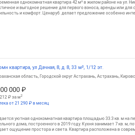
ременная однокомнатная квартира 42 м² в жилом районе на ул. Н
ктичное и выгодное решение для первого взноса, аренды или для 
ильность и комфорт. Ценаруб. делает предложение особенно интер
омн квартира, ул Дачная, 8, д. 8, 33 м², 1/12 эт.
раханская область
,
Городской округ Астрахань
,
Астрахань
,
Кировс
000 000 ₽
2
212 ₽ за м
тека от 21 290 ₽ в месяц
дается уютная однокомнатная квартира площадью 33.3 кв. м на п
льного дома, построенного в 2019 году. Кухня занимает 7 кв. м, п
дает ощущение простора и света. Квартира расположена в соврем