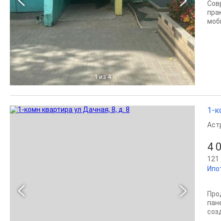
Сов
пра
моб
1
из 4
1-к
Аст
4 
121 
Ипо
Про
пане
соз