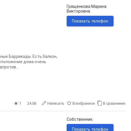
Грященкова Марина
Викторовна
Показать телефон
ные Баррикады. Есть балкон,
асположение дома очень
апротив...
1
24.06
Написать
В избранное
В сравнение
Собственник
Показать телефон