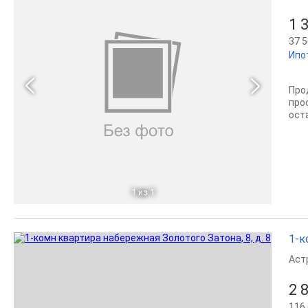
1 
37 5
Ипо
Про
про
ост
1
из 1
1-к
Аст
2 
116 