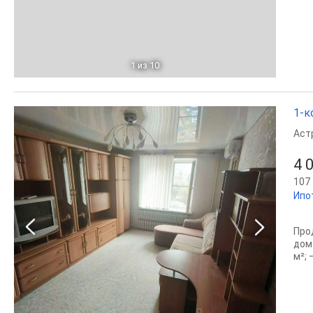
1
из 10
1-к
Аст
4 
107 
Ипо
Про
дом
м²;