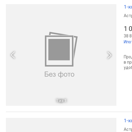
1-к
Аст
1 
38 8
Ипо
Про
в п
удоб
1
из 1
1-к
Аст