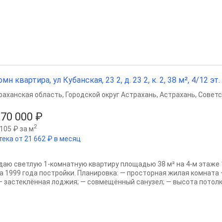
омн квартира, ул Кубанская, 23 2, д. 23 2, к. 2, 38 м², 4/12 эт.
раханская область
,
Городской округ Астрахань
,
Астрахань
,
Советс
070 000 ₽
2
105 ₽ за м
тека от 21 662 ₽ в месяц
даю светлую 1-комнатную квартиру площадью 38 м² на 4-м этаже 
а 1999 года постройки. Планировка: — просторная жилая комната —
 — застеклённая лоджия; — совмещённый санузел; — высота потолко