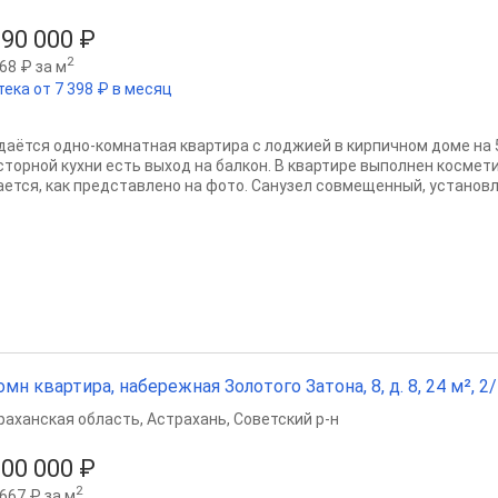
390 000 ₽
2
68 ₽ за м
тека от 7 398 ₽ в месяц
даётся одно-комнатная квартира с лоджией в кирпичном доме на 5
сторной кухни есть выход на балкон. В квартире выполнен космет
ается, как представлено на фото. Санузел совмещенный, установле
омн квартира, набережная Золотого Затона, 8, д. 8, 24 м², 2/
раханская область
,
Астрахань
,
Советский р-н
800 000 ₽
2
667 ₽ за м