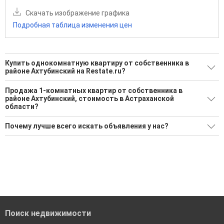
Скачать изображение графика
Подробная таблица изменения цен
Купить однокомнатную квартиру от собственника в
районе Ахтубинский на Restate.ru?
Поможем Купить однокомнатную квартиру от
Продажа 1-комнатных квартир от собственника в
собственника в районе Ахтубинский?
районе Ахтубинский, стоимость в Астраханской
области?
1 актуальное и проверенное объявление
Минимальная цена: 2 250 000 Р. Максимальная цена: 2 250
Воспользуйтесь нашим поиском по новостройкам, для
Почему лучше всего искать объявления у нас?
000 Р; Средняя: 2 250 000 Р
подбора подходящего вам варианта
Все объявления проверены и проходят строгую
Средняя цена за м2: 66 177 Р
'Сохраните результаты поиска и возвращайтесь к нему,
модерацию
когда это будет нужно'
Удобный поиск, есть подписка на новые объявления
Помогаем с подбором выгодных ипотечных программ в
банках в Астраханской области
Поиск недвижимости