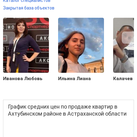
Каталог специалистов
Закрытая база объектов
Иванова Любовь
Ильина Лиана
Калачев С
График средних цен по продаже квартир в
Ахтубинском районе в Астраханской области