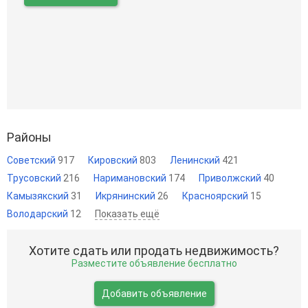
Районы
Советский
917
Кировский
803
Ленинский
421
Трусовский
216
Наримановский
174
Приволжский
40
Камызякский
31
Икрянинский
26
Красноярский
15
Володарский
12
Показать ещё
Хотите сдать или продать недвижимость?
Разместите объявление бесплатно
Добавить объявление