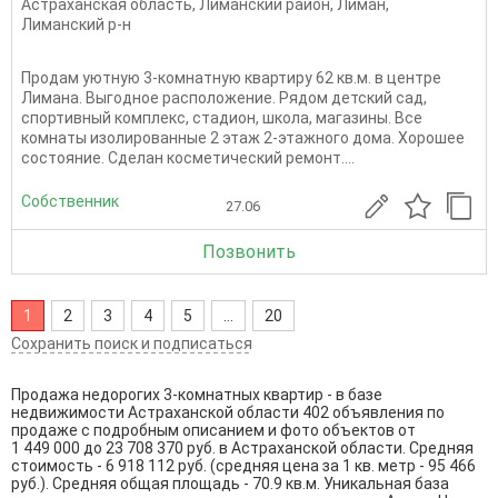
Астраханская область
,
Лиманский район
,
Лиман
,
Лиманский р-н
Продам уютную 3-комнатную квартиру 62 кв.м. в центре
Лимана. Выгодное расположение. Рядом детский сад,
спортивный комплекс, стадион, школа, магазины. Все
комнаты изолированные 2 этаж 2-этажного дома. Хорошее
состояние. Сделан косметический ремонт....
Собственник
27.06
Позвонить
1
2
3
4
5
...
20
Сохранить поиск и подписаться
Продажа недорогих 3-комнатных квартир - в базе
недвижимости Астраханской области 402 объявления по
продаже с подробным описанием и фото объектов от
1 449 000
до
23 708 370
руб. в Астраханской области. Средняя
стоимость - 6 918 112 руб. (средняя цена за 1 кв. метр - 95 466
руб.). Средняя общая площадь - 70.9 кв.м. Уникальная база