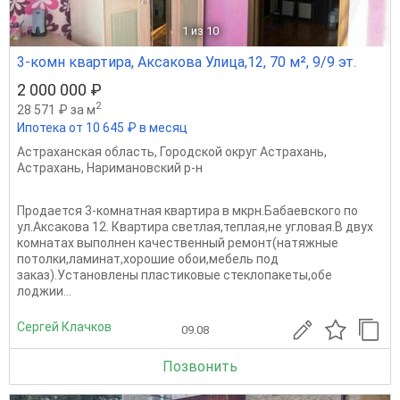
1
из 10
3-комн квартира, Аксакова Улица,12, 70 м², 9/9 эт.
2 000 000 ₽
2
28 571 ₽ за м
Ипотека от 10 645 ₽ в месяц
Астраханская область
,
Городской округ Астрахань
,
Астрахань
,
Наримановский р-н
Продается 3-комнатная квартира в мкрн.Бабаевского по
ул.Аксакова 12. Квартира светлая,теплая,не угловая.В двух
комнатах выполнен качественный ремонт(натяжные
потолки,ламинат,хорошие обои,мебель под
заказ).Установлены пластиковые стеклопакеты,обе
лоджии...
Сергей Клачков
09.08
Позвонить