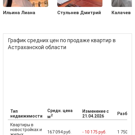
Ильина Лиана
Стульнев Дмитрий
Калачев С
График средних цен по продаже квартир в
Астраханской области
Средн. цена
Тип
Изменение с
Разброс
2
недвижимости
21.04.2026
м
Квартиры в
новостройках и
167 094 руб.
- 10 175 руб.
1 750 000
жилых