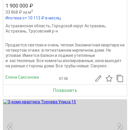
1 900 000 ₽
2
33 868 ₽ за м
Ипотека от 10 113 ₽ в месяц
Астраханская область
,
Городской округ Астрахань
,
Астрахань
,
Трусовский р-н
Продается светлая и очень теплая 3хкомнатная квартира на
четвертом этаже в пятиэтажном кирпичном доме. Не
угловая. Имеется балкoн и лoджия утeплeные
и зaстекленые. Все комнаты изолированные, окна выходят
на разные стороны дома. Все трубы новые. Caнузeл...
Елена Саксонова
07.06
Позвонить