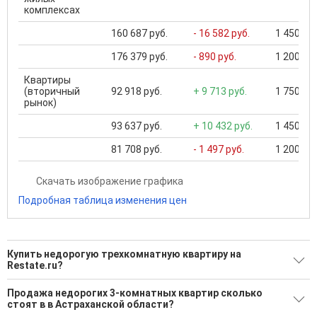
комплексах
160 687 руб.
- 16 582 руб.
1 450 000
176 379 руб.
- 890 руб.
1 200 000
Квартиры
(вторичный
92 918 руб.
+ 9 713 руб.
1 750 000
рынок)
93 637 руб.
+ 10 432 руб.
1 450 000
81 708 руб.
- 1 497 руб.
1 200 000
Скачать изображение графика
Подробная таблица изменения цен
Купить недорогую трехкомнатную квартиру на
Restate.ru?
Ищите, как Купить недорогую трехкомнатную квартиру?
Продажа недорогих 3-комнатных квартир сколько
стоят в в Астраханской области?
402 актуальных и проверенных объявления