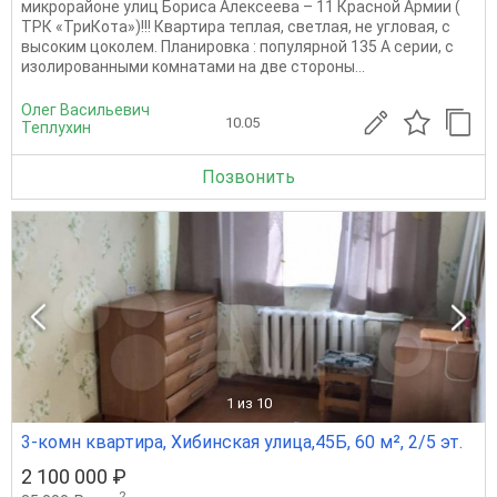
микрорайоне улиц Бориса Алексеева – 11 Красной Армии (
ТРК «ТриКота»)!!! Квартира теплая, светлая, не угловая, с
высоким цоколем. Планировка : популярной 135 А серии, с
изолированными комнатами на две стороны...
Олег Васильевич
10.05
Теплухин
Позвонить
1
из 10
3-комн квартира, Хибинская улица,45Б, 60 м², 2/5 эт.
2 100 000 ₽
2