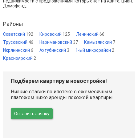
недвижимости с предложениями, которых нет на Авито, Циан,
Домофонд.
Районы
Советский
192
Кировский
125
Ленинский
66
Трусовский
46
Наримановский
37
Камызякский
7
Икрянинский
6
Ахтубинский
3
1-ый микрорайон
2
Красноярский
2
Подберем квартиру в новостройке!
Низкие ставки по ипотеке с ежемесячным
платежом ниже аренды похожей квартиры.
Оставить заявку