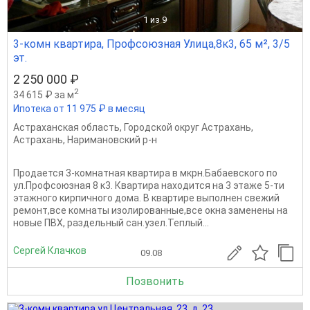
1
из 9
3-комн квартира, Профсоюзная Улица,8к3, 65 м², 3/5
эт.
2 250 000 ₽
2
34 615 ₽ за м
Ипотека от 11 975 ₽ в месяц
Астраханская область
,
Городской округ Астрахань
,
Астрахань
,
Наримановский р-н
Продается 3-комнатная квартира в мкрн.Бабаевского по
ул.Профсоюзная 8 к3. Квартира находится на 3 этаже 5-ти
этажного кирпичного дома. В квартире выполнен свежий
ремонт,все комнаты изолированные,все окна заменены на
новые ПВХ, раздельный сан.узел.Теплый...
Сергей Клачков
09.08
Позвонить