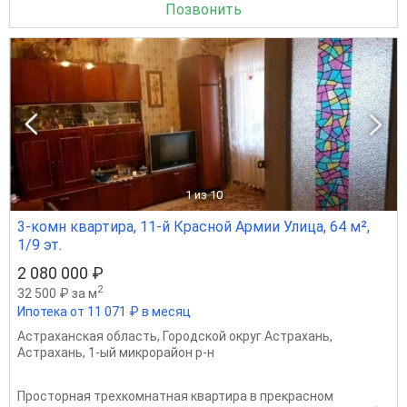
Позвонить
1
из 10
3-комн квартира, 11-й Красной Армии Улица, 64 м²,
1/9 эт.
2 080 000 ₽
2
32 500 ₽ за м
Ипотека от 11 071 ₽ в месяц
Астраханская область
,
Городской округ Астрахань
,
Астрахань
,
1-ый микрорайон р-н
Просторная трехкомнатная квартира в прекрасном