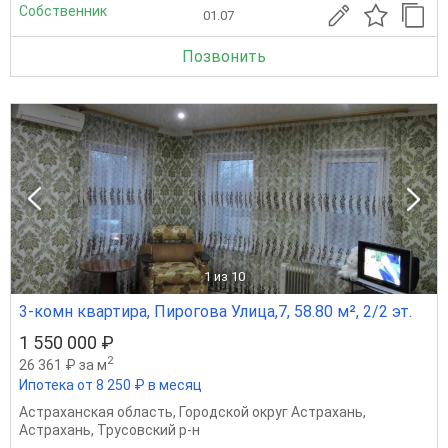
Собственник
01.07
Позвонить
1
из 10
3-комн квартира, Пирогова Улица,7, 58.80 м², 2/2 эт.
1 550 000 ₽
2
26 361 ₽ за м
Ипотека от 8 250 ₽ в месяц
Астраханская область
,
Городской округ Астрахань
,
Астрахань
,
Трусовский р-н