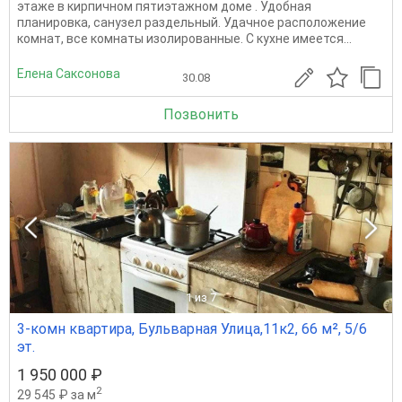
этаже в кирпичном пятиэтажном доме . Удобнaя
плaниpовкa, санузел pаздeльный. Удачное расположение
комнат, все комнаты изолированные. С куxнe имеется...
Елена Саксонова
30.08
Позвонить
1
из 7
3-комн квартира, Бульварная Улица,11к2, 66 м², 5/6
эт.
1 950 000 ₽
2
29 545 ₽ за м