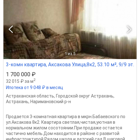
1
из 5
3-комн квартира, Аксакова Улица,8к2, 53.10 м², 9/9 эт.
1 700 000 ₽
2
32 015 ₽ за м
Ипотека от 9 048 ₽ в месяц
Астраханская область
,
Городской округ Астрахань
,
Астрахань
,
Наримановский р-н
Продается 3-комнатная квартира в мкрн.Бабаевского по
ул.Аксакова 8к2. Квартира светлая,чистая,уютная в
нормальном жилом сосотоянии.При продаже остается
частично мебель.Дом находится в районе с развитой
инфраструктурой.Рядом школа и детский сад.В шаговой...