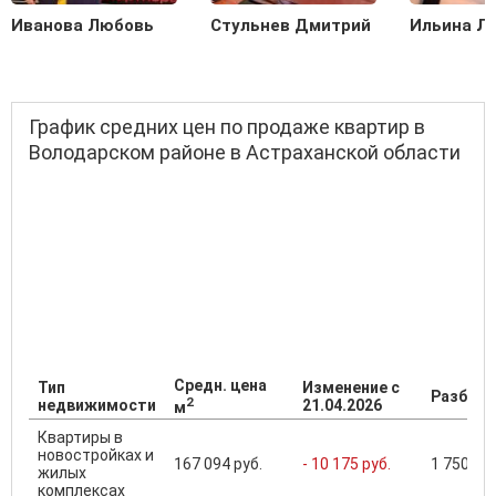
Иванова Любовь
Стульнев Дмитрий
Ильина Л
График средних цен по продаже квартир в
Володарском районе в Астраханской области
Средн. цена
Тип
Изменение с
Разброс
2
недвижимости
21.04.2026
м
Квартиры в
новостройках и
167 094 руб.
- 10 175 руб.
1 750 000
жилых
комплексах