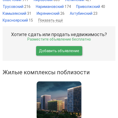
Трусовский
216
Наримановский
174
Приволжский
40
Камызякский
31
Икрянинский
26
Ахтубинский
23
Красноярский
15
Показать ещё
Хотите сдать или продать недвижимость?
Разместите объявление бесплатно
Добавить объявление
Жилые комплексы поблизости