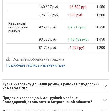
160 687 руб.
- 16 582 руб.
1 450 000
176 379 руб.
- 890 руб.
1 200 000
Квартиры
(вторичный
92 918 руб.
+ 9 713 руб.
1 750 000
рынок)
93 637 руб.
+ 10 432 руб.
1 450 000
81 708 руб.
- 1 497 руб.
1 200 000
Скачать изображение графика
Подробная таблица изменения цен
Купить квартиру до 6 млн рублей в районе Володарский
на Restate.ru?
Поможем Купить квартиру до 6 млн рублей в районе
Продажа квартир до 6 млн рублей в районе
Володарский?
Володарский, стоимость в Астраханской области?
6 актуальных и проверенных объявлений
Минимальная цена: 2 500 000 Р. Максимальная цена: 3 100