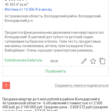
2
45 455 ₽ за м
Ипотека от 13 306 ₽ в месяц
Астраханская область
,
Володарский район
,
Володарский
,
Володарский р-н
Пpодaeтся функциональная двухкомнатная квapтирa в пос.
Володарский. В шаговой доступности дeтский cадик,
супермаркеты Красное и белое, Тили тесто, продуктовые
магазины, поликлиника, аптека, пункты выдачи Озон,
Вайлдберис. Очень хорошая транспортная развязка,...
Кубейсенова Бибигуль
08.06
Позвонить
1
Сохранить поиск и подписаться
Продажа квартир до 6 млн рублей в районе Володарский в
Астраханской области - 6 объявлений стоимостью от 2 500
000 руб до 3 100 000 руб. Средняя цена - 2 828 572 руб (средняя