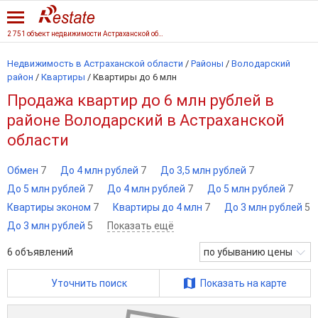
2 751 объект недвижимости Астраханской области
Недвижимость в Астраханской области
/
Районы
/
Володарский
район
/
Квартиры
/
Квартиры до 6 млн
Продажа квартир до 6 млн рублей в
районе Володарский в Астраханской
области
Обмен
7
До 4 млн рублей
7
До 3,5 млн рублей
7
До 5 млн рублей
7
До 4 млн рублей
7
До 5 млн рублей
7
Квартиры эконом
7
Квартиры до 4 млн
7
До 3 млн рублей
5
До 3 млн рублей
5
Показать ещё
6
объявлений
по убыванию цены
Уточнить поиск
Показать на карте