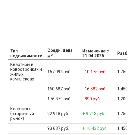
Средн. цена
Тип
Изменение с
Разброс
2
недвижимости
21.04.2026
м
Квартиры в
новостройках и
167 094 руб.
- 10 175 руб.
1 750 000
жилых
комплексах
160 687 руб.
- 16 582 руб.
1 450 000
176 379 руб.
- 890 руб.
1 200 000
Квартиры
(вторичный
92 918 руб.
+ 9 713 руб.
1 750 000
рынок)
93 637 руб.
+ 10 432 руб.
1 450 000