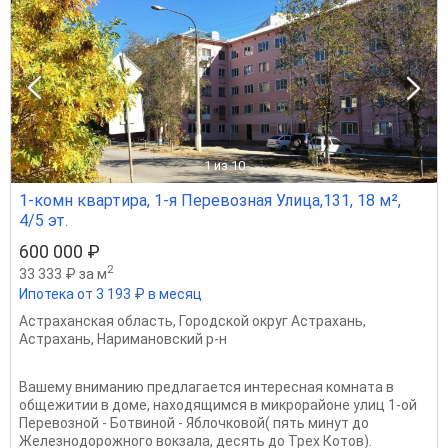
1
из 10
1-комн квартира, 1-я Перевозная Улица,131, 18 м²,
4/5 эт.
600 000 ₽
2
33 333 ₽ за м
Ипотека от 3 193 ₽ в месяц
Астраханская область
,
Городской округ Астрахань
,
Астрахань
,
Наримановский р-н
Вашему вниманию предлагается интересная комната в
общежитии в доме, находящимся в микрорайоне улиц 1-ой
Перевозной - Ботвиной - Яблочковой( пять минут до
Железнодорожного вокзала, десять до Трех Котов).