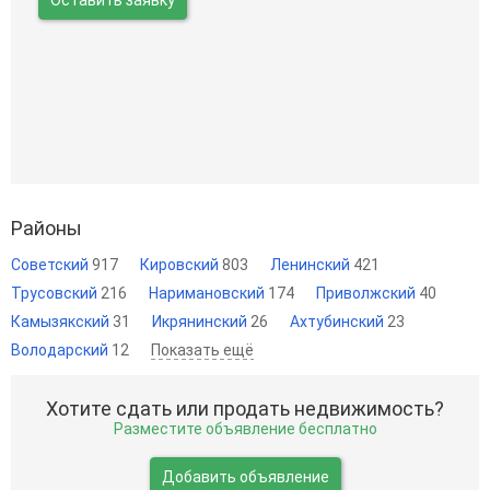
Оставить заявку
Районы
Советский
917
Кировский
803
Ленинский
421
Трусовский
216
Наримановский
174
Приволжский
40
Камызякский
31
Икрянинский
26
Ахтубинский
23
Володарский
12
Показать ещё
Хотите сдать или продать недвижимость?
Разместите объявление бесплатно
Добавить объявление