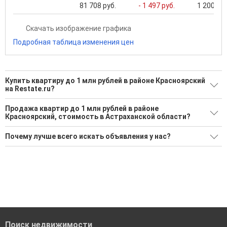
81 708 руб.
- 1 497 руб.
1 200 000
Скачать изображение графика
Подробная таблица изменения цен
Купить квартиру до 1 млн рублей в районе Красноярский
на Restate.ru?
Поможем Купить квартиру до 1 млн рублей в районе
Продажа квартир до 1 млн рублей в районе
Красноярский?
Красноярский, стоимость в Астраханской области?
1 актуальное и проверенное объявление
Минимальная цена: 1 000 000 Р. Максимальная цена: 1 000
Почему лучше всего искать объявления у нас?
000 Р; Средняя: 1 000 000 Р
Воспользуйтесь нашим поиском по новостройкам, для
подбора подходящего вам варианта
Все объявления проверены и проходят строгую
Средняя цена за м2: 22 727 Р
модерацию
'Сохраните результаты поиска и возвращайтесь к нему,
когда это будет нужно'
Удобный поиск, есть подписка на новые объявления
Помогаем с подбором выгодных ипотечных программ в
банках в Астраханской области
Поиск недвижимости