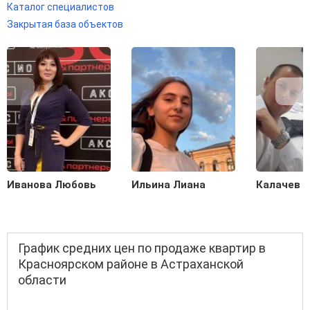
Каталог специалистов
Закрытая база объектов
Иванова Любовь
Ильина Лиана
Калачев С
График средних цен по продаже квартир в
Красноярском районе в Астраханской
области