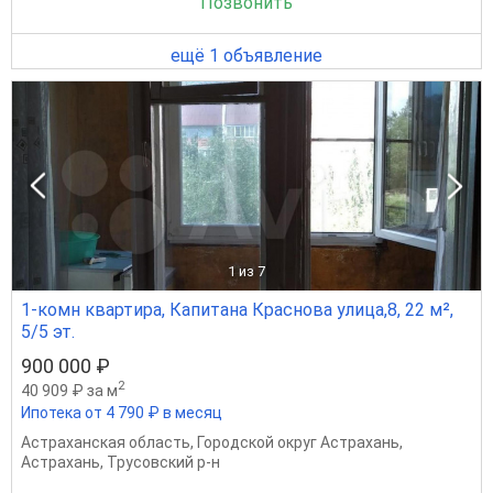
Позвонить
ещё 1 объявление
1
из 7
1-комн квартира, Капитана Краснова улица,8, 22 м²,
5/5 эт.
900 000 ₽
2
40 909 ₽ за м
Ипотека от 4 790 ₽ в месяц
Астраханская область
,
Городской округ Астрахань
,
Астрахань
,
Трусовский р-н