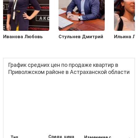
Иванова Любовь
Стульнев Дмитрий
Ильина Л
График средних цен по продаже квартир в
Приволжском районе в Астраханской области
Средн. цена
Тип
Изменение с