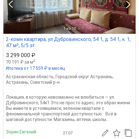
1
из 10
2-комн квартира, ул Дубровинского, 54 1, д. 54 1, к. 1,
47 м², 5/5 эт.
3 299 000 ₽
2
70 191 ₽ за м
Ипотека от 17 559 ₽ в месяц
Астраханская область
,
Городской округ Астрахань
,
Астрахань
,
Советский р-н
Локация, в которую невозможно не влюбиться — ул.
Дубровинского, 54к1 Это не просто адрес, это образ жизни.
Вы живете в устоявшемся, зеленом квартале с
феноменальной транспортной доступностью. · Всё в
шаговой доступности: Магазины, аптеки, школы...
Зорин Евгений
27.07