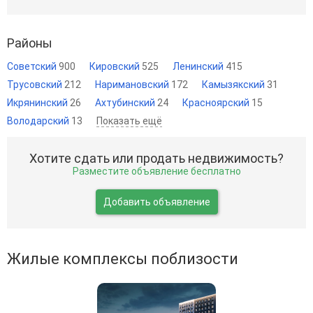
Районы
Советский
900
Кировский
525
Ленинский
415
Трусовский
212
Наримановский
172
Камызякский
31
Икрянинский
26
Ахтубинский
24
Красноярский
15
Володарский
13
Показать ещё
Хотите сдать или продать недвижимость?
Разместите объявление бесплатно
Добавить объявление
Жилые комплексы поблизости