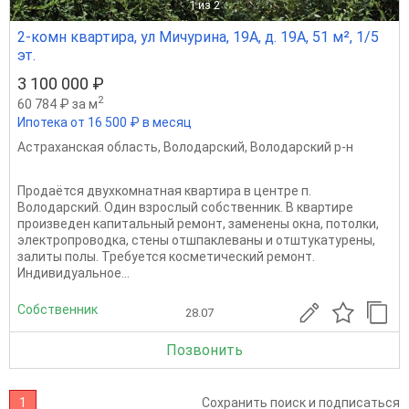
1
из 2
2-комн квартира, ул Мичурина, 19А, д. 19А, 51 м², 1/5
эт.
3 100 000 ₽
2
60 784 ₽ за м
Ипотека от 16 500 ₽ в месяц
Астраханская область
,
Володарский
,
Володарский р-н
Продаётся двухкомнатная квартира в центре п.
Володарский. Один взрослый собственник. В квартире
произведен капитальный ремонт, заменены окна, потолки,
электропроводка, стены отшпаклеваны и отштукатурены,
залиты полы. Требуется косметический ремонт.
Индивидуальное...
Собственник
28.07
Позвонить
1
Сохранить поиск и подписаться