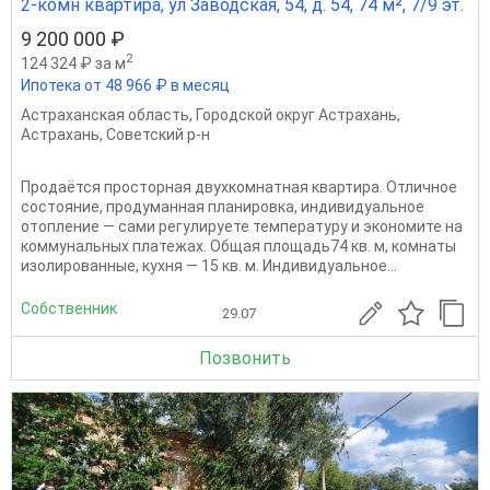
2-комн квартира, ул Заводская, 54, д. 54, 74 м², 7/9 эт.
9 200 000 ₽
2
124 324 ₽ за м
Ипотека от 48 966 ₽ в месяц
Астраханская область
,
Городской округ Астрахань
,
Астрахань
,
Советский р-н
Продаётся просторная двухкомнатная квартира. Отличное
состояние, продуманная планировка, индивидуальное
отопление — сами регулируете температуру и экономите на
коммунальных платежах. Общая площадь74 кв. м, комнаты
изолированные, кухня — 15 кв. м. Индивидуальное...
Собственник
29.07
Позвонить