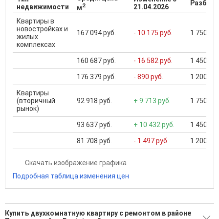
Разброс
2
недвижимости
21.04.2026
м
Квартиры в
новостройках и
167 094 руб.
- 10 175 руб.
1 750 000
жилых
комплексах
160 687 руб.
- 16 582 руб.
1 450 000
176 379 руб.
- 890 руб.
1 200 000
Квартиры
(вторичный
92 918 руб.
+ 9 713 руб.
1 750 000
рынок)
93 637 руб.
+ 10 432 руб.
1 450 000
81 708 руб.
- 1 497 руб.
1 200 000
Скачать изображение графика
Подробная таблица изменения цен
Купить двухкомнатную квартиру с ремонтом в районе