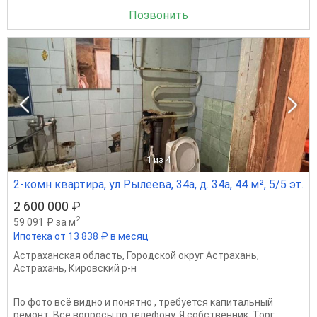
Позвонить
1
из 4
2-комн квартира, ул Рылеева, 34а, д. 34а, 44 м², 5/5 эт.
2 600 000 ₽
2
59 091 ₽ за м
Ипотека от 13 838 ₽ в месяц
Астраханская область
,
Городской округ Астрахань
,
Астрахань
,
Кировский р-н
По фото всё видно и понятно , требуется капитальный
ремонт. Всё вопросы по телефону. Я собственник. Торг