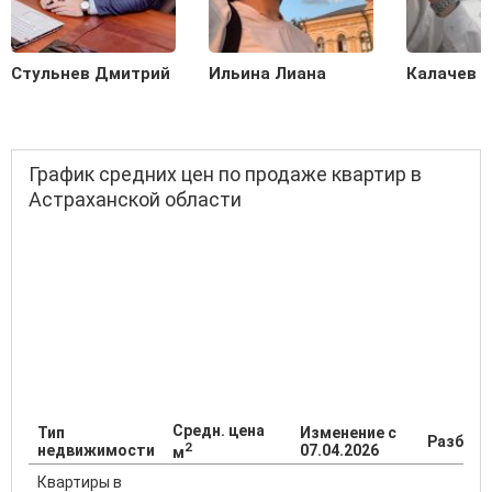
Стульнев Дмитрий
Ильина Лиана
Калачев С
График средних цен по продаже квартир в
Астраханской области
Средн. цена
Тип
Изменение с
Разброс
2
недвижимости
07.04.2026
м
Квартиры в