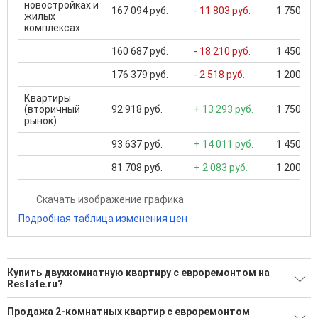
новостройках и
167 094 руб.
- 11 803 руб.
1 750 000
жилых
комплексах
160 687 руб.
- 18 210 руб.
1 450 000
176 379 руб.
- 2 518 руб.
1 200 000
Квартиры
(вторичный
92 918 руб.
+ 13 293 руб.
1 750 000
рынок)
93 637 руб.
+ 14 011 руб.
1 450 000
81 708 руб.
+ 2 083 руб.
1 200 000
Скачать изображение графика
Подробная таблица изменения цен
Купить двухкомнатную квартиру с евроремонтом на
Restate.ru?
Ищите, как Купить двухкомнатную квартиру с
Продажа 2-комнатных квартир с евроремонтом
евроремонтом?