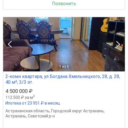
Позвонить
1
из 6
2-комн квартира, ул Богдана Хмельницкого, 28, д. 28,
40 м², 3/3 эт.
4 500 000 ₽
2
112 500 ₽ за м
Ипотека от 23 951 ₽ в месяц
Астраханская область
,
Городской округ Астрахань
,
Астрахань
,
Советский р-н