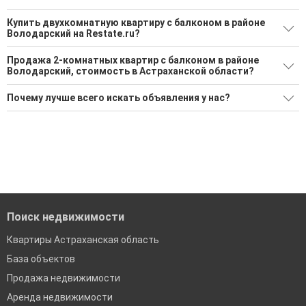
Купить двухкомнатную квартиру с балконом в районе
Володарский на Restate.ru?
Поможем Купить двухкомнатную квартиру с балконом в
Продажа 2-комнатных квартир с балконом в районе
районе Володарский?
Володарский, стоимость в Астраханской области?
1 актуальное и проверенное объявление
Минимальная цена: 2 800 000 Р. Максимальная цена: 2 800
Почему лучше всего искать объявления у нас?
000 Р; Средняя: 2 800 000 Р
Воспользуйтесь нашим поиском по новостройкам, для
подбора подходящего вам варианта
Все объявления проверены и проходят строгую
Средняя цена за м2: 70 000 Р
модерацию
'Сохраните результаты поиска и возвращайтесь к нему,
когда это будет нужно'
Удобный поиск, есть подписка на новые объявления
Помогаем с подбором выгодных ипотечных программ в
банках в Астраханской области
Поиск недвижимости
Квартиры Астраханская область
База объектов
Продажа недвижимости
Аренда недвижимости