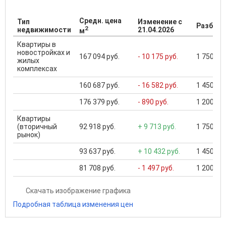
Средн. цена
Тип
Изменение с
Разброс
2
недвижимости
21.04.2026
м
Квартиры в
новостройках и
167 094 руб.
- 10 175 руб.
1 750 000
жилых
комплексах
160 687 руб.
- 16 582 руб.
1 450 000
176 379 руб.
- 890 руб.
1 200 000
Квартиры
(вторичный
92 918 руб.
+ 9 713 руб.
1 750 000
рынок)
93 637 руб.
+ 10 432 руб.
1 450 000
81 708 руб.
- 1 497 руб.
1 200 000
Скачать изображение графика
Подробная таблица изменения цен