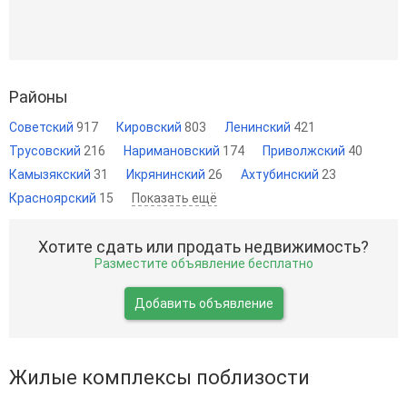
Районы
Советский
917
Кировский
803
Ленинский
421
Трусовский
216
Наримановский
174
Приволжский
40
Камызякский
31
Икрянинский
26
Ахтубинский
23
Красноярский
15
Показать ещё
Хотите сдать или продать недвижимость?
Разместите объявление бесплатно
Добавить объявление
Жилые комплексы поблизости