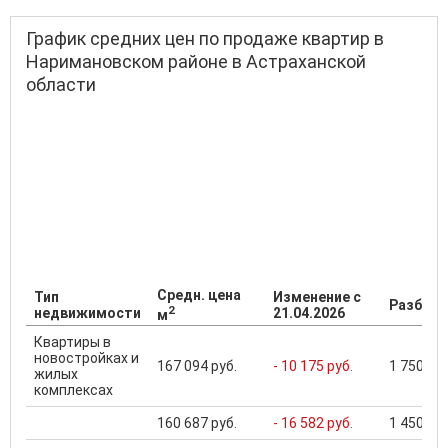
График средних цен по продаже квартир в
Наримановском районе в Астраханской
области
Средн. цена
Тип
Изменение с
Разброс
2
недвижимости
21.04.2026
м
Квартиры в
новостройках и
167 094 руб.
- 10 175 руб.
1 750 000
жилых
комплексах
160 687 руб.
- 16 582 руб.
1 450 000