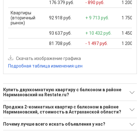
176 379 руб.
- 890 руб.
1 200 000
Квартиры
(вторичный
92 918 руб.
+ 9 713 руб.
1 750 000
рынок)
93 637 руб.
+ 10 432 руб.
1 450 000
81 708 руб.
- 1 497 руб.
1 200 000
Скачать изображение графика
Подробная таблица изменения цен
Купить двухкомнатную квартиру с балконом в районе
Наримановский на Restate.ru?
Поможем Купить двухкомнатную квартиру с балконом в
Продажа 2-комнатных квартир с балконом в районе
районе Наримановский?
Наримановский, стоимость в Астраханской области?
6 актуальных и проверенных объявлений
Минимальная цена: 1 650 000 Р. Максимальная цена: 6 500
Почему лучше всего искать объявления у нас?
000 Р; Средняя: 2 748 333 Р
Воспользуйтесь нашим поиском по новостройкам, для
подбора подходящего вам варианта
Все объявления проверены и проходят строгую
Средняя цена за м2: 48 462 Р
модерацию