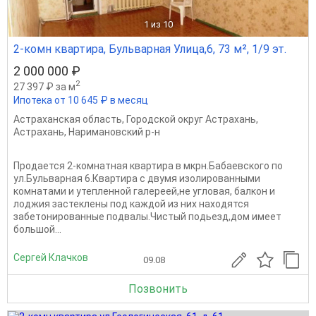
1
из 10
2-комн квартира, Бульварная Улица,6, 73 м², 1/9 эт.
2 000 000 ₽
2
27 397 ₽ за м
Ипотека от 10 645 ₽ в месяц
Астраханская область
,
Городской округ Астрахань
,
Астрахань
,
Наримановский р-н
Продается 2-комнатная квартира в мкрн.Бабаевского по
ул.Бульварная 6.Квартира с двумя изолированными
комнатами и утепленной галереей,не угловая, балкон и
лоджия застеклены под каждой из них находятся
забетонированные подвалы.Чистый подьезд,дом имеет
большой...
Сергей Клачков
09.08
Позвонить