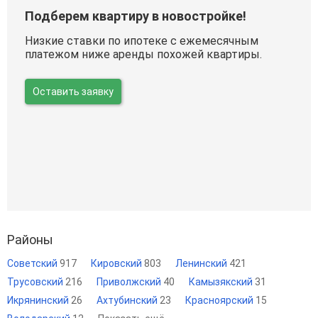
Подберем квартиру в новостройке!
Низкие ставки по ипотеке с ежемесячным
платежом ниже аренды похожей квартиры.
Оставить заявку
Районы
Советский
917
Кировский
803
Ленинский
421
Трусовский
216
Приволжский
40
Камызякский
31
Икрянинский
26
Ахтубинский
23
Красноярский
15