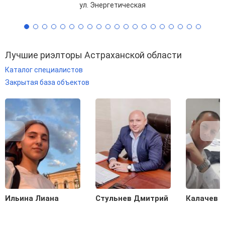
ул. Энергетическая
Лучшие риэлторы Астраханской области
Каталог специалистов
Закрытая база объектов
Ильина Лиана
Стульнев Дмитрий
Калачев С