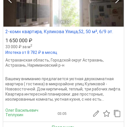
1
из 10
2-комн квартира, Куликова Улица,52, 50 м², 6/9 эт.
1 650 000 ₽
2
33 000 ₽ за м
Ипотека от 8 782 ₽ в месяц
Астраханская область
,
Городской округ Астрахань
,
Астрахань
,
Наримановский р-н
Вашему вниманию предлагается уютная двухкомнатная
квартира ( гостинка) в микрорайоне улиц Куликовой -
Нововосточной. Дом кирпичный, теплый, три рабочих лифта.
Квартира интересной планировки: две просторные,
изолированные комнаты, уютная кухня, с нее есть...
Олег Васильевич
03.05
Теплухин