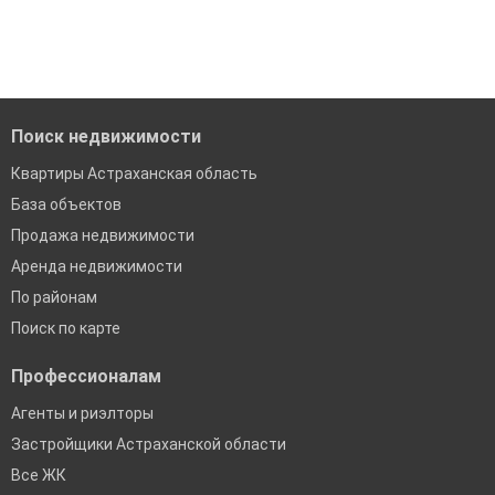
'Сохраните результаты поиска и возвращайтесь к нему,
когда это будет нужно'
Удобный поиск, есть подписка на новые объявления
Помогаем с подбором выгодных ипотечных программ в
банках в Астраханской области
Поиск недвижимости
Квартиры Астраханская область
База объектов
Продажа недвижимости
Аренда недвижимости
По районам
Поиск по карте
Профессионалам
Агенты и риэлторы
Застройщики Астраханской области
Все ЖК