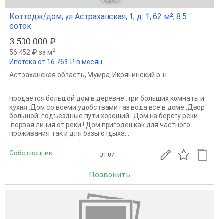
Коттедж/дом, ул Астраханская, 1, д. 1, 62 м², 8.5
соток
3 500 000 ₽
2
56 452 ₽ за м
Ипотека от 16 769 ₽ в месяц
Астраханская область
,
Мумра
,
Икрянинский р-н
продается большой дом в деревне .три больших комнаты и
кухня .Дом со всеми удобствами газ вода все в доме .Двор
большой .подъездные пути хороший . Дом на берегу реки
.первая линия от реки ! Дом пригоден как для частного
проживания так и для базы отдыха...
Собственник
01.07
Позвонить