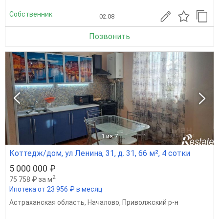
Собственник
02.08
Позвонить
1
из 7
Коттедж/дом, ул Ленина, 31, д. 31, 66 м², 4 сотки
5 000 000 ₽
2
75 758 ₽ за м
Ипотека от 23 956 ₽ в месяц
Астраханская область
,
Началово
,
Приволжский р-н