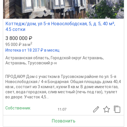
1
из 8
Коттедж/дом, ул 5-я Новослободская, 5, д. 5, 40 м²,
4.5 сотки
3 800 000 ₽
2
95 000 ₽ за м
Ипотека от 18 207 ₽ в месяц
Астраханская область
,
Городской округ Астрахань
,
Астрахань
,
Трусовский р-н
ПРОДАЮ!!! Дом с участком в Трусовском районе по ул. 5-я
Новослободская / 4-я Бондарная. Общая площадь дома 40,4
кв.м., состоит из 3 комнат, кухни 8 кв.м. В доме имеется газ,
свет, вода городская, слив местный (печь под газ), туалет
во дворе. Участок 4,5...
Собственник
11.07
Позвонить