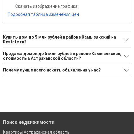
Скачать изображение графика
Подробная таблица изменения цен
Купить дом до 5 млн рублей в районе Камызякский на
Restate.ru?
Поможем Купить дом до 5 млн рублей в районе
Продажа домов до 5 млн рублей в районе Камызякский,
Камызякский?
стоимость в Астраханской области?
3 актуальных и проверенных объявления
Минимальная цена: 1 300 000 Р. Максимальная цена: 4 550
Почему лучше всего искать объявления у нас?
000 Р; Средняя: 3 150 000 Р
Воспользуйтесь нашим поиском по новостройкам, для
подбора подходящего вам варианта
Все объявления проверены и проходят строгую
Средняя цена за м2: 61 788 Р
модерацию
'Сохраните результаты поиска и возвращайтесь к нему,
когда это будет нужно'
Удобный поиск, есть подписка на новые объявления
Помогаем с подбором выгодных ипотечных программ в
банках в Астраханской области
Поиск недвижимости
Квартиры Астраханская область