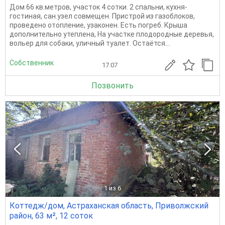
Дом 66 кв.метров, участок 4 сотки. 2 спальни, кухня-
гостиная, сан.узел совмещен. Пристрой из газоблоков,
проведено отопление, узаконен. Есть погреб. Крыша
дополнительно утеплена, На участке плодородные деревья,
вольер для собаки, уличный туалет. Остаётся...
Собственник
17.07
Позвонить
1
из 6
Коттедж/дом, Астраханская область, Приволжский
район, 63 м², 12 соток