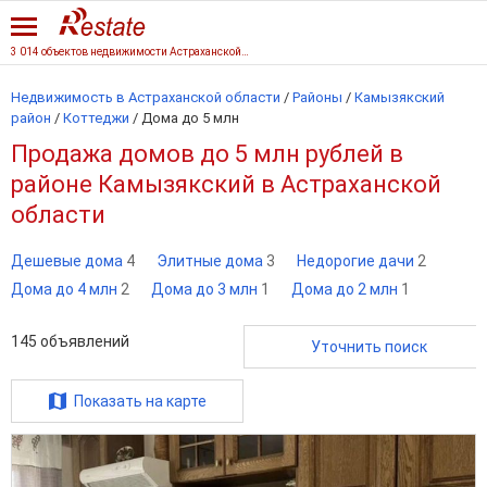
3 014 объектов недвижимости Астраханской области
Недвижимость в Астраханской области
/
Районы
/
Камызякский
район
/
Коттеджи
/
Дома до 5 млн
Продажа домов до 5 млн рублей в
районе Камызякский в Астраханской
области
Дешевые дома
4
Элитные дома
3
Недорогие дачи
2
Дома до 4 млн
2
Дома до 3 млн
1
Дома до 2 млн
1
145
объявлений
Уточнить поиск
Показать на карте