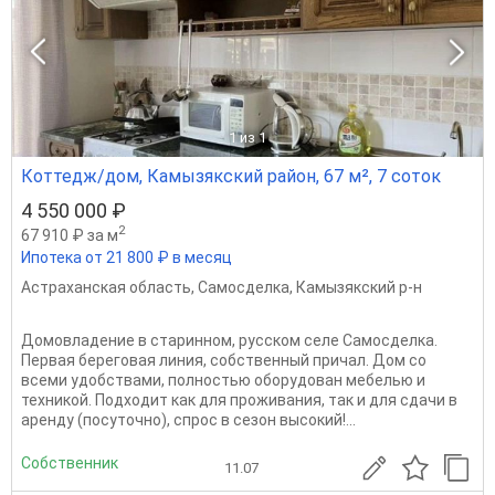
1
из 1
Коттедж/дом, Камызякский район, 67 м², 7 соток
4 550 000 ₽
2
67 910 ₽ за м
Ипотека от 21 800 ₽ в месяц
Астраханская область
,
Самосделка
,
Камызякский р-н
Домовладение в старинном, русском селе Самосделка.
Первая береговая линия, собственный причал. Дом со
всеми удобствами, полностью оборудован мебелью и
техникой. Подходит как для проживания, так и для сдачи в
аренду (посуточно), спрос в сезон высокий!...
Собственник
11.07