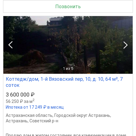
Позвонить
1
из 5
Коттедж/дом, 1-й Вязовский пер, 10, д. 10, 64 м², 7
соток
3 600 000 ₽
2
56 250 ₽ за м
Ипотека от 17 249 ₽ в месяц
Астраханская область
,
Городской округ Астрахань
,
Астрахань
,
Советский р-н
Продаю дом в жилом состоянии, все коммуникации в доме.