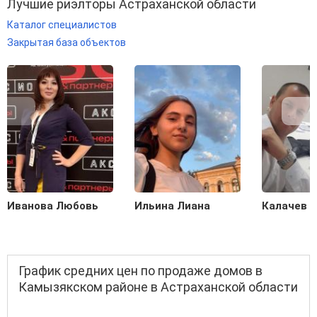
Лучшие риэлторы Астраханской области
Каталог специалистов
Закрытая база объектов
Иванова Любовь
Ильина Лиана
Калачев С
График средних цен по продаже домов в
Камызякском районе в Астраханской области