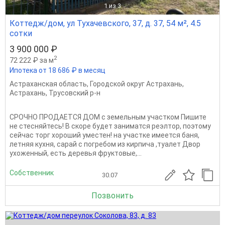
1
из 3
Коттедж/дом, ул Тухачевского, 37, д. 37, 54 м², 4.5
сотки
3 900 000 ₽
2
72 222 ₽ за м
Ипотека от 18 686 ₽ в месяц
Астраханская область
,
Городской округ Астрахань
,
Астрахань
,
Трусовский р-н
СРОЧНО ПРОДАЕТСЯ ДОМ с земельным участком Пишите
не стесняйтесь! В скоре будет заниматся реэлтор, поэтому
сейчас торг хороший уместен! на участке имеется баня,
летняя кухня, сарай с погребом из кирпича ,туалет Двор
ухоженный, есть деревья фруктовые,...
Собственник
30.07
Позвонить