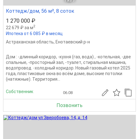
1
из 7
Коттедж/дом, 56 м², 8 соток
1 270 000 ₽
2
22 679 ₽ за м
Ипотека от 6 085 ₽ в месяц
Астраханская область
,
Енотаевский р-н
Дом : -длинный коридор, -кухня (газ, вода) , -котельная, -две
спальные, -просторный зал, -туалет, стиральная машина,
водопровод. -холодный коридор. Новый газовый котел 2025
года, пластиковые окна во всём доме, высокие потолки
(натяжные). Территория...
Собственник
06.08
Позвонить