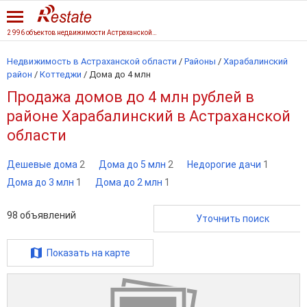
2 996 объектов недвижимости Астраханской области
Недвижимость в Астраханской области
/
Районы
/
Харабалинский
район
/
Коттеджи
/
Дома до 4 млн
Продажа домов до 4 млн рублей в
районе Харабалинский в Астраханской
области
Дешевые дома
2
Дома до 5 млн
2
Недорогие дачи
1
Дома до 3 млн
1
Дома до 2 млн
1
98
объявлений
Уточнить поиск
Показать на карте