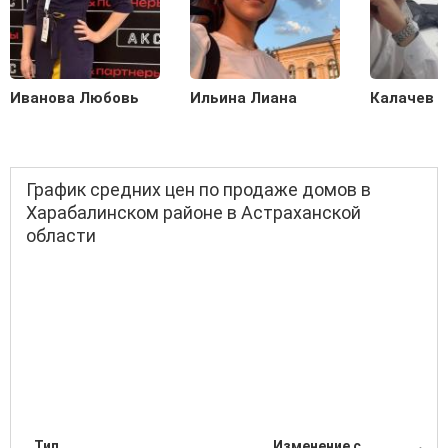
Иванова Любовь
Ильина Лиана
Калачев С
График средних цен по продаже домов в
Харабалинском районе в Астраханской
области
Тип
Изменение с