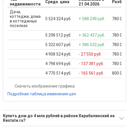
Средн. цена
Разброс
недвижимости
21.04.2026
Дачи,
коттеджи, дома
5 524 324 руб.
+ 588 249 руб.
780 000 .
в коттеджных
поселках
5 298 512 руб.
+ 362 437 руб.
780 000 .
5 322 607 руб.
+ 386 532 руб.
780 000 .
4 908 524 руб.
- 27 550 руб.
780 000 .
4 798 694 руб.
- 137 381 руб.
780 000 .
4 770 514 руб.
- 165 561 руб.
800 000 .
Скачать изображение графика
Подробная таблица изменения цен
Купить дом до 4 млн рублей в районе Харабалинский на
Restate.ru?