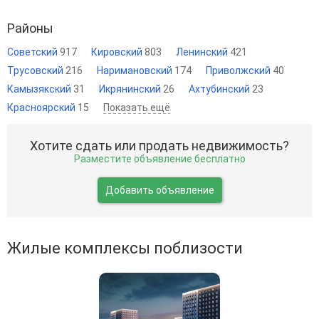
Районы
Советский
917
Кировский
803
Ленинский
421
Трусовский
216
Наримановский
174
Приволжский
40
Камызякский
31
Икрянинский
26
Ахтубинский
23
Красноярский
15
Показать ещё
Хотите сдать или продать недвижимость?
Разместите объявление бесплатно
Добавить объявление
Жилые комплексы поблизости