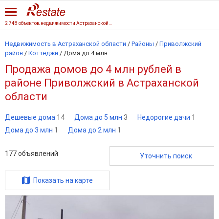
2 748 объектов недвижимости Астраханской области
Недвижимость в Астраханской области
/
Районы
/
Приволжский
район
/
Коттеджи
/
Дома до 4 млн
Продажа домов до 4 млн рублей в
районе Приволжский в Астраханской
области
Дешевые дома
14
Дома до 5 млн
3
Недорогие дачи
1
Дома до 3 млн
1
Дома до 2 млн
1
177
объявлений
Уточнить поиск
Показать на карте