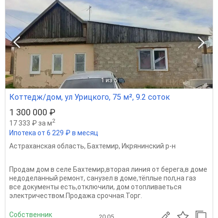
1
из 5
Коттедж/дом, ул Урицкого, 75 м², 9.2 соток
1 300 000 ₽
2
17 333 ₽ за м
Ипотека от 6 229 ₽ в месяц
Астраханская область
,
Бахтемир
,
Икрянинский р-н
Продам дом в селе Бахтемир,вторая линия от берега,в доме
недоделанный ремонт, санузел в доме,тёплые пол,на газ
все документы есть,отключили, дом отопливаеться
электричеством.Продажа срочная.Торг.
Собственник
20.05