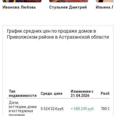
Иванова Любовь
Стульнев Дмитрий
Ильина Л
График средних цен по продаже домов в
Приволжском районе в Астраханской области
Тип
Изменение с
Средн. цена
Разброс
недвижимости
21.04.2026
Дачи,
коттеджи, дома
5 524 324 руб.
+ 588 249 руб.
780 000 .
в коттеджных
поселках