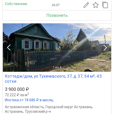
Собственник
26.07
Позвонить
1
из 3
Коттедж/дом, ул Тухачевского, 37, д. 37, 54 м², 4.5
сотки
3 900 000 ₽
2
72 222 ₽ за м
Ипотека от 18 686 ₽ в месяц
Астраханская область
,
Городской округ Астрахань
,
Астрахань
,
Трусовский р-н