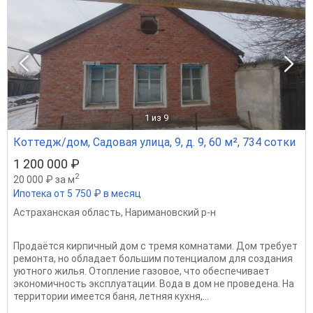
1
из 9
Коттедж/дом, Садовая улица, 9, д. 9, 60 м², 734 сотки
1 200 000 ₽
2
20 000 ₽ за м
Ипотека от 5 750 ₽ в месяц
Астраханская область
,
Наримановский р-н
Продаётся кирпичный дом с тремя комнатами. Дом требует
ремонта, но обладает большим потенциалом для создания
уютного жилья. Отопление газовое, что обеспечивает
экономичность эксплуатации. Вода в дом не проведена. На
территории имеется баня, летняя кухня,...