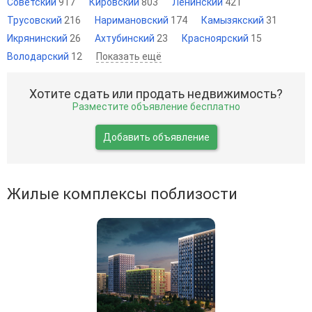
Советский
917
Кировский
803
Ленинский
421
Трусовский
216
Наримановский
174
Камызякский
31
Икрянинский
26
Ахтубинский
23
Красноярский
15
Володарский
12
Показать ещё
Хотите сдать или продать недвижимость?
Разместите объявление бесплатно
Добавить объявление
Жилые комплексы поблизости