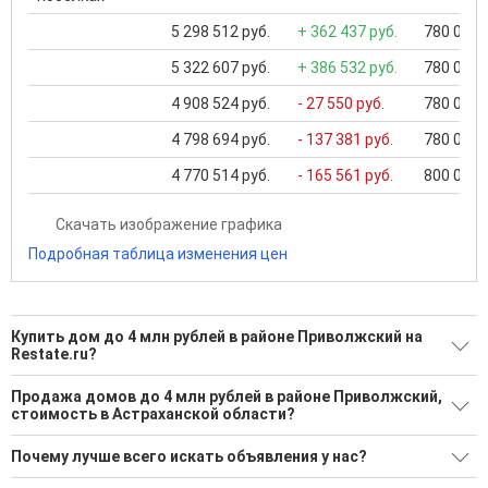
5 298 512 руб.
+ 362 437 руб.
780 000 .
5 322 607 руб.
+ 386 532 руб.
780 000 .
4 908 524 руб.
- 27 550 руб.
780 000 .
4 798 694 руб.
- 137 381 руб.
780 000 .
4 770 514 руб.
- 165 561 руб.
800 000 .
Скачать изображение графика
Подробная таблица изменения цен
Купить дом до 4 млн рублей в районе Приволжский на
Restate.ru?
Поможем Купить дом до 4 млн рублей в районе
Продажа домов до 4 млн рублей в районе Приволжский,
Приволжский?
стоимость в Астраханской области?
1 актуальное и проверенное объявление
Минимальная цена: 1 500 000 Р. Максимальная цена: 1 500
Почему лучше всего искать объявления у нас?
000 Р; Средняя: 1 500 000 Р
Воспользуйтесь нашим поиском по новостройкам, для