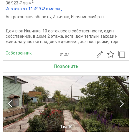
2
36 923 ₽ за м
Ипотека от 11 499 ₽ в месяц
Астраханская область
,
Ильинка
,
Икрянинский р-н
Дом в рп Ильинка, 10 соток все в собственности, один
собственник, в доме 2 этажа, аогв, дом теплый, заходи и
живи, на участке плодовые деревья , хоз постройки, торг
Собственник
31.07
Позвонить
1
из 10