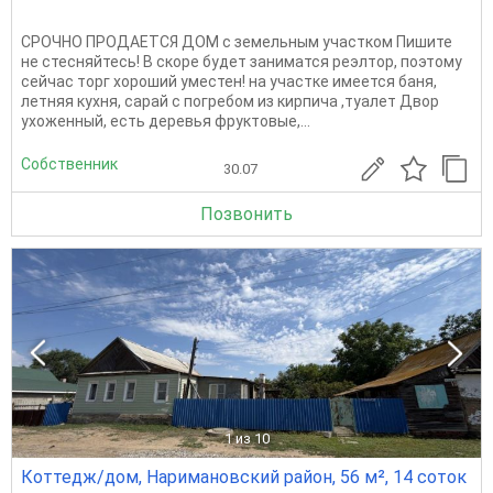
СРОЧНО ПРОДАЕТСЯ ДОМ с земельным участком Пишите
не стесняйтесь! В скоре будет заниматся реэлтор, поэтому
сейчас торг хороший уместен! на участке имеется баня,
летняя кухня, сарай с погребом из кирпича ,туалет Двор
ухоженный, есть деревья фруктовые,...
Собственник
30.07
Позвонить
1
из 10
Коттедж/дом, Наримановский район, 56 м², 14 соток