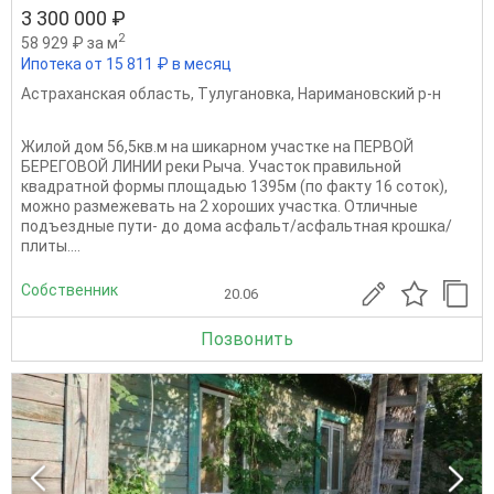
3 300 000 ₽
2
58 929 ₽ за м
Ипотека от 15 811 ₽ в месяц
Астраханская область
,
Тулугановка
,
Наримановский р-н
Жилой дом 56,5кв.м на шикарном участке на ПЕРВОЙ
БЕРЕГОВОЙ ЛИНИИ реки Рыча. Участок правильной
квадратной формы площадью 1395м (по факту 16 соток),
можно размежевать на 2 хороших участка. Отличные
подъездные пути- до дома асфальт/асфальтная крошка/
плиты....
Собственник
20.06
Позвонить