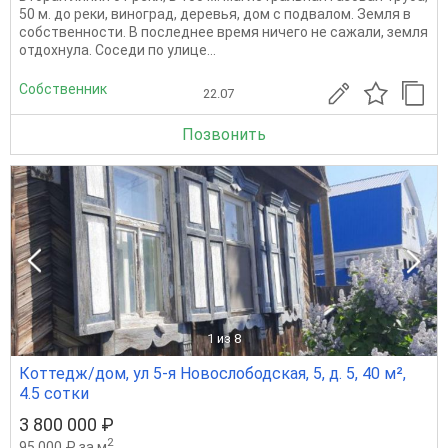
50 м. до реки, виноград, деревья, дом с подвалом. Земля в
собственности. В последнее время ничего не сажали, земля
отдохнула. Соседи по улице...
Собственник
22.07
Позвонить
1
из 8
Коттедж/дом, ул 5-я Новослободская, 5, д. 5, 40 м²,
4.5 сотки
3 800 000 ₽
2
95 000 ₽ за м