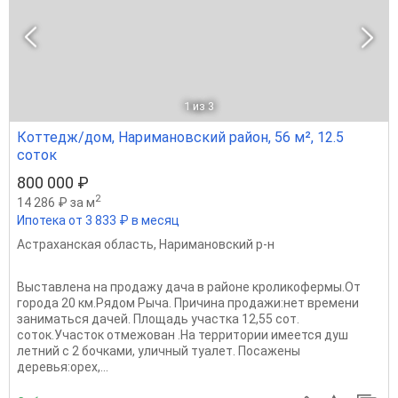
1
из 3
Коттедж/дом, Наримановский район, 56 м², 12.5
соток
800 000 ₽
2
14 286 ₽ за м
Ипотека от 3 833 ₽ в месяц
Астраханская область
,
Наримановский р-н
Выставлена на продажу дача в районе кроликофермы.От
города 20 км.Рядом Рыча. Причина продажи:нет времени
заниматься дачей. Площадь участка 12,55 сот.
соток.Участок отмежован .На территории имеется душ
летний с 2 бочками, уличный туалет. Посажены
деревья:орех,...