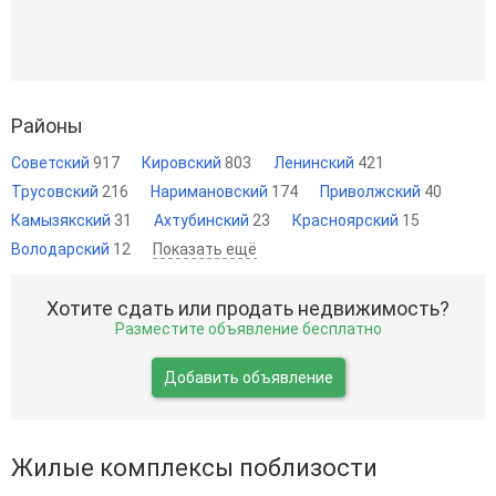
Районы
Советский
917
Кировский
803
Ленинский
421
Трусовский
216
Наримановский
174
Приволжский
40
Камызякский
31
Ахтубинский
23
Красноярский
15
Володарский
12
Показать ещё
Хотите сдать или продать недвижимость?
Разместите объявление бесплатно
Добавить объявление
Жилые комплексы поблизости