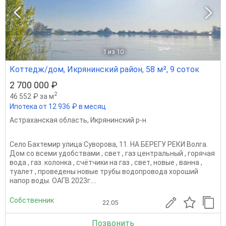
1
из 10
Коттедж/дом, Икрянинский район, 58 м², 9 соток
2 700 000 ₽
2
46 552 ₽ за м
Ипотека от 12 936 ₽ в месяц
Астраханская область
,
Икрянинский р-н
Село Бахтемир улица Суворова, 11. НА БЕРЕГУ РЕКИ Волга.
Дом со всеми удобствами , свет , газ центральный , горячая
вода , газ. колонка , счётчики на газ , свет, новые , ванна ,
туалет , проведены новые трубы водопровода хороший
напор воды. ОАГВ 2023г....
Собственник
22.05
Позвонить