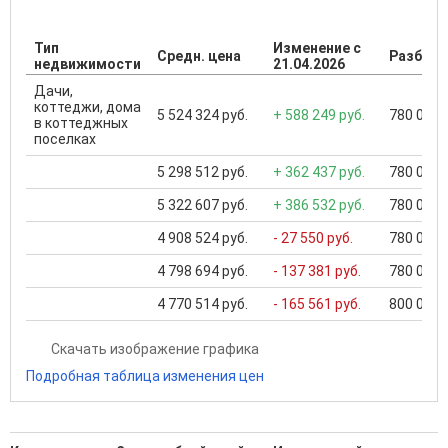
Тип
Изменение с
Средн. цена
Разброс
недвижимости
21.04.2026
Дачи,
коттеджи, дома
5 524 324 руб.
+ 588 249 руб.
780 000 .
в коттеджных
поселках
5 298 512 руб.
+ 362 437 руб.
780 000 .
5 322 607 руб.
+ 386 532 руб.
780 000 .
4 908 524 руб.
- 27 550 руб.
780 000 .
4 798 694 руб.
- 137 381 руб.
780 000 .
4 770 514 руб.
- 165 561 руб.
800 000 .
Скачать изображение графика
Подробная таблица изменения цен