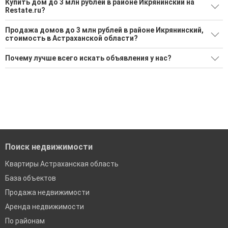
Купить дом до 3 млн рублей в районе Икрянинский на
Restate.ru?
Поможем Купить дом до 3 млн рублей в районе
Продажа домов до 3 млн рублей в районе Икрянинский,
Икрянинский?
стоимость в Астраханской области?
6 актуальных и проверенных объявлений
Минимальная цена: 550 000 Р. Максимальная цена: 2 700
Почему лучше всего искать объявления у нас?
000 Р; Средняя: 1 566 667 Р
Воспользуйтесь нашим поиском по новостройкам, для
подбора подходящего вам варианта
Все объявления проверены и проходят строгую
Средняя цена за м2: 24 384 Р
модерацию
'Сохраните результаты поиска и возвращайтесь к нему,
когда это будет нужно'
Удобный поиск, есть подписка на новые объявления
Помогаем с подбором выгодных ипотечных программ в
банках в Астраханской области
Поиск недвижимости
Квартиры Астраханская область
База объектов
Продажа недвижимости
Аренда недвижимости
По районам