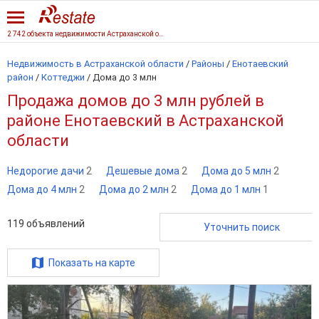
2 742 объекта недвижимости Астраханской области
Недвижимость в Астраханской области
/
Районы
/
Енотаевский
район
/
Коттеджи
/
Дома до 3 млн
Продажа домов до 3 млн рублей в
районе Енотаевский в Астраханской
области
Недорогие дачи
2
Дешевые дома
2
Дома до 5 млн
2
Дома до 4 млн
2
Дома до 2 млн
2
Дома до 1 млн
1
119
объявлений
Уточнить поиск
Показать на карте