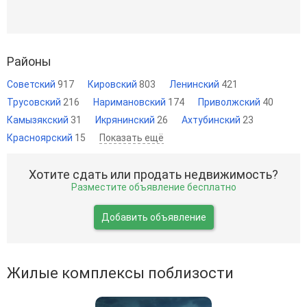
Районы
Советский
917
Кировский
803
Ленинский
421
Трусовский
216
Наримановский
174
Приволжский
40
Камызякский
31
Икрянинский
26
Ахтубинский
23
Красноярский
15
Показать ещё
Хотите сдать или продать недвижимость?
Разместите объявление бесплатно
Добавить объявление
Жилые комплексы поблизости