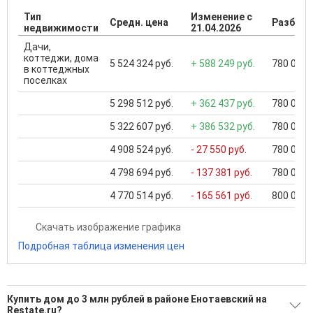
Тип
Изменение с
Средн. цена
Разброс
недвижимости
21.04.2026
Дачи,
коттеджи, дома
5 524 324 руб.
+ 588 249 руб.
780 000 .
в коттеджных
поселках
5 298 512 руб.
+ 362 437 руб.
780 000 .
5 322 607 руб.
+ 386 532 руб.
780 000 .
4 908 524 руб.
- 27 550 руб.
780 000 .
4 798 694 руб.
- 137 381 руб.
780 000 .
4 770 514 руб.
- 165 561 руб.
800 000 .
Скачать изображение графика
Подробная таблица изменения цен
Купить дом до 3 млн рублей в районе Енотаевский на
Restate.ru?