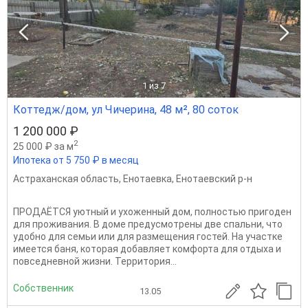
1
из 7
Коттедж/дом, ул Чичерина, 48 м², 80 соток
1 200 000 ₽
2
25 000 ₽ за м
Ипотека от 5 750 ₽ в месяц
Астраханская область
,
Енотаевка
,
Енотаевский р-н
ПРОДАЁТСЯ уютный и ухоженный дом, полностью пригоден
для проживания. В доме предусмотрены две спальни, что
удобно для семьи или для размещения гостей. На участке
имеется баня, которая добавляет комфорта для отдыха и
повседневной жизни. Территория...
Собственник
13.05