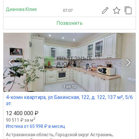
Дианова Юлия
07.07
Позвонить
1
из 10
4-комн квартира, ул Бакинская, 122, д. 122, 137 м², 5/6
эт.
12 400 000 ₽
2
90 511 ₽ за м
Ипотека от 65 998 ₽ в месяц
Астраханская область
,
Городской округ Астрахань
,