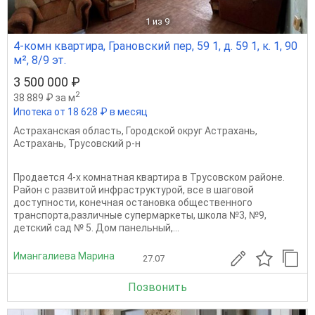
1
из 9
4-комн квартира, Грановский пер, 59 1, д. 59 1, к. 1, 90
м², 8/9 эт.
3 500 000 ₽
2
38 889 ₽ за м
Ипотека от 18 628 ₽ в месяц
Астраханская область
,
Городской округ Астрахань
,
Астрахань
,
Трусовский р-н
Продается 4-х комнатная квартира в Трусовском районе.
Район с развитой инфраструктурой, все в шаговой
доступности, конечная остановка общественного
транспорта,различные супермаркеты, школа №3, №9,
детский сад № 5. Дом панельный,...
Имангалиева Марина
27.07
Позвонить