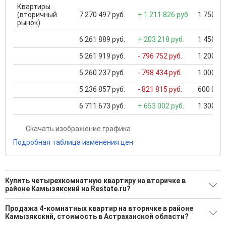
Квартиры
(вторичный
7 270 497 руб.
+ 1 211 826 руб.
1 750 00
рынок)
6 261 889 руб.
+ 203 218 руб.
1 450 00
5 261 919 руб.
- 796 752 руб.
1 200 00
5 260 237 руб.
- 798 434 руб.
1 000 00
5 236 857 руб.
- 821 815 руб.
600 000 
6 711 673 руб.
+ 653 002 руб.
1 300 00
Скачать изображение графика
Подробная таблица изменения цен
Купить четырехкомнатную квартиру на вторичке в
районе Камызякский на Restate.ru?
Поможем Купить четырехкомнатную квартиру на вторичке
Продажа 4-комнатных квартир на вторичке в районе
в районе Камызякский?
Камызякский, стоимость в Астраханской области?