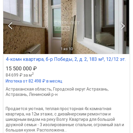
1
из 10
4-комн квартира, б-р Победы, 2, д. 2, 183 м², 12/12 эт.
15 500 000 ₽
2
84 699 ₽ за м
Ипотека от 82 498 ₽ в месяц
Астраханская область
,
Городской округ Астрахань
,
Астрахань
,
Ленинский р-н
Продается уютная, теплая просторная 4х комнатная
квартира, на 12м этаже, с дизайнерским ремонтом и
шикарным видом на реку Волгу. Квартира для большой
дружной семьи - 3 изолированные спальни, огромный зал и
большая кухня. Расположена...