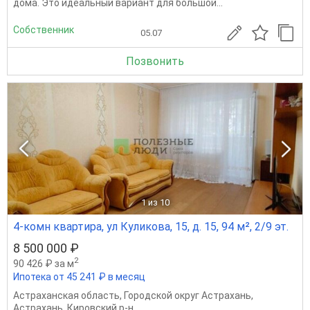
дома. Это идеальный вариант для большой...
Собственник
05.07
Позвонить
1
из 10
4-комн квартира, ул Куликова, 15, д. 15, 94 м², 2/9 эт.
8 500 000 ₽
2
90 426 ₽ за м
Ипотека от 45 241 ₽ в месяц
Астраханская область
,
Городской округ Астрахань
,
Астрахань
,
Кировский р-н