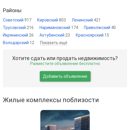
Районы
Советский
917
Кировский
803
Ленинский
421
Трусовский
216
Наримановский
174
Приволжский
40
Икрянинский
26
Ахтубинский
23
Красноярский
15
Володарский
12
Показать ещё
Хотите сдать или продать недвижимость?
Разместите объявление бесплатно
Добавить объявление
Жилые комплексы поблизости