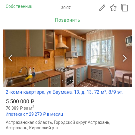
Собственник
30.07
Позвонить
1
из 10
2-комн квартира, ул Баумана, 13, д. 13, 72 м², 8/9 эт.
5 500 000 ₽
2
76 389 ₽ за м
Ипотека от 29 273 ₽ в месяц
Астраханская область
,
Городской округ Астрахань
,
Астрахань
,
Кировский р-н