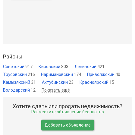
Районы
Советский
917
Кировский
803
Ленинский
421
Трусовский
216
Наримановский
174
Приволжский
40
Камызякский
31
Ахтубинский
23
Красноярский
15
Володарский
12
Показать ещё
Хотите сдать или продать недвижимость?
Разместите объявление бесплатно
Добавить объявление