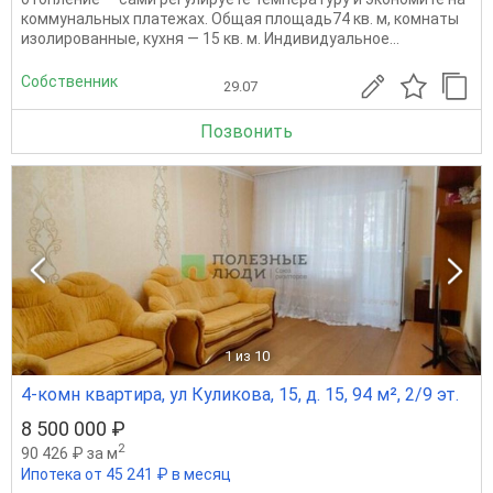
коммунальных платежах. Общая площадь74 кв. м, комнаты
изолированные, кухня — 15 кв. м. Индивидуальное...
Собственник
29.07
Позвонить
1
из 10
4-комн квартира, ул Куликова, 15, д. 15, 94 м², 2/9 эт.
8 500 000 ₽
2
90 426 ₽ за м
Ипотека от 45 241 ₽ в месяц