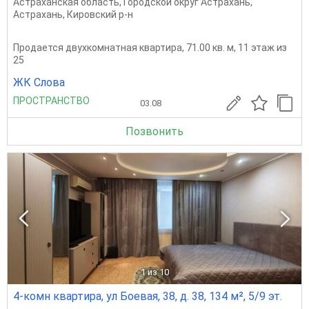
Астраханская область
,
Городской округ Астрахань
,
Астрахань
,
Кировский р-н
Продается двухкомнатная квартира, 71.00 кв. м, 11 этаж из
25
ЖК Слова
ПРОСТРАНСТВО
03.08
Позвонить
1
из 10
4-комн квартира, ул Боевая, 38, д. 38, 134 м², 5/9 эт.