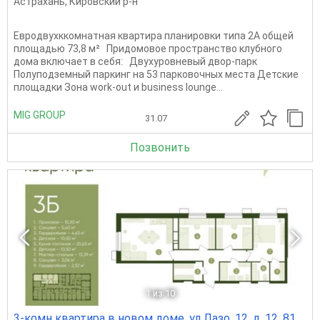
Астрахань
,
Кировский р-н
Евродвухккомнатная квартира планировки типа 2А общей
площадью 73,8 м² Придомовое пространство клубного
дома включает в себя: Двухуровневый двор-парк
Полуподземный паркинг на 53 парковочных места Детские
площадки Зона work-out и business lounge...
MIG GROUP
31.07
Позвонить
1
из 10
3-комн квартира в новом доме, ул Лазо, 12, д. 12, 81