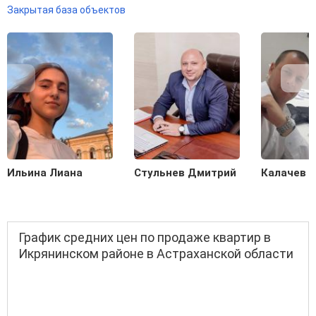
Закрытая база объектов
Ильина Лиана
Стульнев Дмитрий
Калачев С
График средних цен по продаже квартир в
Икрянинском районе в Астраханской области