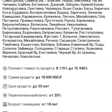
Самосделка, Семибугры, Тузуклей, Увары, Хмелевка, Чаган,
Чапаево, Байбек, Ватажное, Джанай, Забузан, Кривой Бузан,
Новоурусовка, Сеитовка, Черемуха, Ясын-Сокан, Басы, Бирючья
Коса, Бударино, Воскресеновка, Вышка, Заречное, Зензели,
Камышово, Караванное, Кряжевое, Лесное, Михайловка, Оля,
Песчаное, Промысловка, Проточное, Рынок, Барановка,
Верхнелебяжье, Волжское, Линейное, Николаевка,
Петропавловка, Разночиновка, Рассвет, Тулугановка,
Бирюковка, Водяновка, Евпраксино, Килинчи, Растопуловка,
Татарская Башмаковка, Фунтово-1, Вольное, Заволжское,
Кочковатка, Михайловка, Речное, Сасыколи, Селитренное,
Тамбовка, Хошеутово, Вязовка, Зубовка, Каменный Яр, Поды,
Соленое Займище, Солодники, Старица, Ступино, Ушаковка,
Икряное, Красный Яр, Енотаевка, Черный Яр, Астрахань,
Началово, Новолесное
Полная стоимость кредита:
8.115% до 15.946%
Сумма кредита:
до 18 000 000 ₽
Срок кредита:
до 30 лет
Первоначальный взнос:
от 20%
Возраст заемщика:
от 18 лет