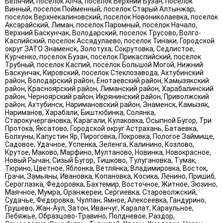
Белячий, поселок Алча, поселок Верхний Бузан, поселок
Винный, поселок Пойменный, поселок Старый Алтынжар,
поселок Верхнекалиновский, поселок Новониколаевка, поселок
Аксарайский, Лиман, поселок Паромный, поселок Начало,
Верхний Баскунчак, Володарский, поселок Трусово, Волго-
Каспийский, поселок Ассадулаево, поселок Тинаки, Городской
округ ЗАТО Знаменск, Золотуха, Сокрутовка, Седлистое,
Курченко, поселок Бузан, поселок Прикаспийский, поселок
Трубный, поселок Каспий, поселок Большой Могой, Нижний
Баскунчак, Кировский, поселок Стеклозавода, Ахтубинский
район, Володарский район, Енотаевский район, Камызякский
район, Красноярский район, Лиманский район, Харабалинский
район, Черноярский район, Икрянинский район, Приволжский
район, Ахтубинск, Наримановский район, Знаменск, Камызяк,
Нариманов, Харабали, Биштюбинка, Солянка,
Старокучергановка, Карагали, Кулаковка, Осыпной Бугор, Три
Протока, Яксатово, Городской округ Астрахань, Батаевка,
Болхуны, Капустин Яр, Пироговка, Покровка, Пологое Займище,
Садовое, Удачное, Успенка, Зеленга, Калинино, Козлово,
Крутое, Маково, Марфино, Мултаново, Новинка, Новокрасное,
Новый Рычан, Сизый Бугор, Тишково, Тулугановка, Тумак,
Тюрино, Цветное, Яблонка, Ветлянка, Владимировка, Восток,
Грачи, Замьяны, Ивановка, Копановка, Косика, Ленино, Пришиб,
Сероглазка, Федоровка, Бахтемир, Восточное, Житное, Зюзино,
Маячное, Мумра, Оранжереи, Сергиевка, Староволжский,
Судачье, Федоровка, Чулпан, Ямное, Алексеевка, Гандурино,
Грушево, Жан-Аул, Затон, Иванчуг, Каралат, Караульное,
Лебяжье, Образцово-Травино, Полдневое, Раздор,