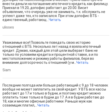
внести деньги на погашение ипотечного кредита, как физлицу.
Приехал в 19.20, допофис работает до 20.00. Висит
объявление, что очередь уже не занимать, т.к. обслужить не
успеют даже тех, кто записался. При этом допофис ВТБ -
единственный, работающ...
Читать
ulisses
Уважаемые все! Позвольте поведать свою историю
отношений с ВТБ. Несколько лет назад я взяла ипотечный
кредит. Думаю, каждый для этой цели выберает банк не
только по условиям кредита и процентной ставке, а и по
местоположению и режиму работы филиалов, беря во
внимание долгосрочность отношений (у м...
Читать
Siam
Последние полгода или больше работающий с 9 до 18 человек
вообще не может заплатить за свой кредит. У ВТБ все кассы
работают до 17 и только в будни, и поэтому кредит можно
оплатить тоже только в будни до 17. А я в будни работаю до
18, как и многие офисные работники. Раньше муж как
созаемщик платил,...
Читать