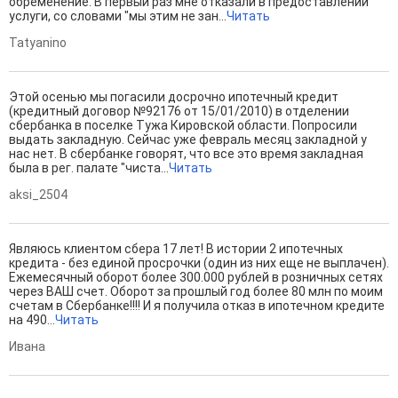
обременение. В первый раз мне отказали в предоставлении
услуги, со словами "мы этим не зан...
Читать
Tatyanino
Этой осенью мы погасили досрочно ипотечный кредит
(кредитный договор №92176 от 15/01/2010) в отделении
сбербанка в поселке Тужа Кировской области. Попросили
выдать закладную. Сейчас уже февраль месяц закладной у
нас нет. В сбербанке говорят, что все это время закладная
была в рег. палате "чиста...
Читать
aksi_2504
Являюсь клиентом сбера 17 лет! В истории 2 ипотечных
кредита - без единой просрочки (один из них еще не выплачен).
Ежемесячный оборот более 300.000 рублей в розничных сетях
через ВАШ счет. Оборот за прошлый год более 80 млн по моим
счетам в Сбербанке!!!! И я получила отказ в ипотечном кредите
на 490...
Читать
Ивана