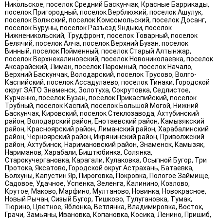
Никольское, поселок Средний Баскунчак, Красные Баррикады,
поселок Пригородный, поселок Верблюжий, поселок Ашулук,
поселок Волжский, поселок Комсомольский, поселок Досанг,
поселок Буруны, поселок Разъезд Яндыки, поселок
Нижненикольский, Трудфронт, поселок Товарный, поселок
Белячий, поселок Алча, поселок Верхний Бузан, поселок
Винный, поселок Пойменный, поселок Старый Алтынжар,
поселок Верхнекалиновский, поселок Новониколаевка, поселок
Аксарайский, Лиман, поселок Паромный, поселок Начало,
Верхний Баскунчак, Володарский, поселок Трусово, Волго-
Каспийский, поселок Ассадулаево, поселок Тинаки, Городской
округ ЗАТО Знаменск, Золотуха, Сокрутовка, Седлистое,
Курченко, поселок Бузан, поселок Прикаспийский, поселок
Трубный, поселок Каспий, поселок Большой Могой, Нижний
Баскунчак, Кировский, поселок Стеклозавода, Ахтубинский
район, Володарский район, Енотаевский район, Камызякский
район, Красноярский район, Лиманский район, Харабалинский
район, Черноярский район, Икрянинский район, Приволжский
район, Ахтубинск, Наримановский район, Знаменск, Камызяк,
Нариманов, Харабали, Биштюбинка, Солянка,
Старокучергановка, Карагали, Кулаковка, Осыпной Бугор, Три
Протока, Яксатово, Городской округ Астрахань, Батаевка,
Болхуны, Капустин Яр, Пироговка, Покровка, Пологое Займище,
Садовое, Удачное, Успенка, Зеленга, Калинино, Козлово,
Крутое, Маково, Марфино, Мултаново, Новинка, Новокрасное,
Новый Рычан, Сизый Бугор, Тишково, Тулугановка, Тумак,
Тюрино, Цветное, Яблонка, Ветлянка, Владимировка, Восток,
Грачи, Замьяны, Ивановка, Копановка, Косика, Ленино, Пришиб,