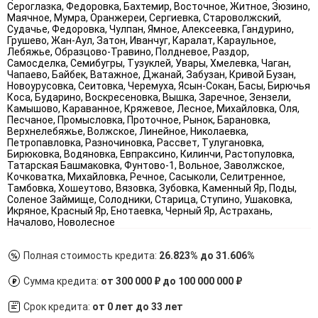
Сероглазка, Федоровка, Бахтемир, Восточное, Житное, Зюзино,
Маячное, Мумра, Оранжереи, Сергиевка, Староволжский,
Судачье, Федоровка, Чулпан, Ямное, Алексеевка, Гандурино,
Грушево, Жан-Аул, Затон, Иванчуг, Каралат, Караульное,
Лебяжье, Образцово-Травино, Полдневое, Раздор,
Самосделка, Семибугры, Тузуклей, Увары, Хмелевка, Чаган,
Чапаево, Байбек, Ватажное, Джанай, Забузан, Кривой Бузан,
Новоурусовка, Сеитовка, Черемуха, Ясын-Сокан, Басы, Бирючья
Коса, Бударино, Воскресеновка, Вышка, Заречное, Зензели,
Камышово, Караванное, Кряжевое, Лесное, Михайловка, Оля,
Песчаное, Промысловка, Проточное, Рынок, Барановка,
Верхнелебяжье, Волжское, Линейное, Николаевка,
Петропавловка, Разночиновка, Рассвет, Тулугановка,
Бирюковка, Водяновка, Евпраксино, Килинчи, Растопуловка,
Татарская Башмаковка, Фунтово-1, Вольное, Заволжское,
Кочковатка, Михайловка, Речное, Сасыколи, Селитренное,
Тамбовка, Хошеутово, Вязовка, Зубовка, Каменный Яр, Поды,
Соленое Займище, Солодники, Старица, Ступино, Ушаковка,
Икряное, Красный Яр, Енотаевка, Черный Яр, Астрахань,
Началово, Новолесное
Полная стоимость кредита:
26.823% до 31.606%
Сумма кредита:
от 300 000 ₽ до 100 000 000 ₽
Срок кредита:
от 0 лет до 33 лет