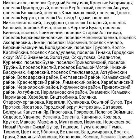
Никольское, поселок Средний Баскунчак, Красные Баррикады,
поселок Пригородный, поселок Верблюжий, поселок Ашулук,
поселок Волжский, поселок Комсомольский, поселок Досанг,
поселок Буруны, поселок Разъезд Яндыки, поселок
Нижненикольский, Трудфронт, поселок Товарный, поселок
Белячий, поселок Алча, поселок Верхний Бузан, поселок
Винный, поселок Пойменный, поселок Старый Алтынжар,
поселок Верхнекалиновский, поселок Новониколаевка, поселок
Аксарайский, Лиман, поселок Паромный, поселок Начало,
Верхний Баскунчак, Володарский, поселок Трусово, Волго-
Каспийский, поселок Ассадулаево, поселок Тинаки, Городской
округ ЗАТО Знаменск, Золотуха, Сокрутовка, Седлистое,
Курченко, поселок Бузан, поселок Прикаспийский, поселок
Трубный, поселок Каспий, поселок Большой Могой, Нижний
Баскунчак, Кировский, поселок Стеклозавода, Ахтубинский
район, Володарский район, Енотаевский район, Камызякский
район, Красноярский район, Лиманский район, Харабалинский
район, Черноярский район, Икрянинский район, Приволжский
район, Ахтубинск, Наримановский район, Знаменск, Камызяк,
Нариманов, Харабали, Биштюбинка, Солянка,
Старокучергановка, Карагали, Кулаковка, Осыпной Бугор, Три
Протока, Яксатово, Городской округ Астрахань, Батаевка,
Болхуны, Капустин Яр, Пироговка, Покровка, Пологое Займище,
Садовое, Удачное, Успенка, Зеленга, Калинино, Козлово,
Крутое, Маково, Марфино, Мултаново, Новинка, Новокрасное,
Новый Рычан, Сизый Бугор, Тишково, Тулугановка, Тумак,
Тюрино, Цветное, Яблонка, Ветлянка, Владимировка, Восток,
Грачи, Замьяны, Ивановка, Копановка, Косика, Ленино, Пришиб,