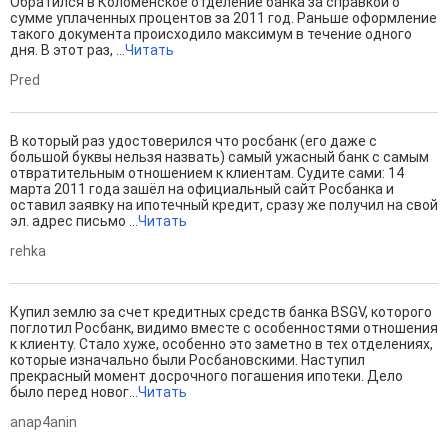
Обратился в Коломенское отделение банка за справкой о
сумме уплаченных процентов за 2011 год. Раньше оформление
такого документа происходило максимум в течение одного
дня. В этот раз, ...
Читать
Pred
В который раз удостоверился что росбанк (его даже с
большой буквы нельзя назвать) самый ужасный банк с самым
отвратительным отношением к клиентам. Судите сами: 14
марта 2011 года зашёл на официальный сайт Росбанка и
оставил заявку на ипотечный кредит, сразу же получил на свой
эл. адрес письмо ...
Читать
rehka
Купил землю за счет кредитных средств банка BSGV, которого
поглотил Росбанк, видимо вместе с особенностями отношения
к клиенту. Стало хуже, особенно это заметно в тех отделениях,
которые изначально были Росбановскими. Наступил
прекрасный момент досрочного погашения ипотеки. Дело
было перед новог...
Читать
anap4anin