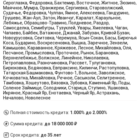
Сероглазка, Федоровка, Бахтемир, Восточное, Житное, Зюзино,
Маячное, Мумра, Оранжереи, Сергиевка, Староволжский,
Судачье, Федоровка, Чулпан, Ямное, Алексеевка, Гандурино,
Грушево, Жан-Аул, Затон, Иванчуг, Каралат, Караульное,
Лебяжье, Образцово-Травино, Полдневое, Раздор,
Самосделка, Семибугры, Тузуклей, Увары, Хмелевка, Чаган,
Чапаево, Байбек, Ватажное, Джанай, Забузан, Кривой Бузан,
Новоурусовка, Сеитовка, Черемуха, Ясын-Сокан, Басы, Бирючья
Коса, Бударино, Воскресеновка, Вышка, Заречное, Зензели,
Камышово, Караванное, Кряжевое, Лесное, Михайловка, Оля,
Песчаное, Промысловка, Проточное, Рынок, Барановка,
Верхнелебяжье, Волжское, Линейное, Николаевка,
Петропавловка, Разночиновка, Рассвет, Тулугановка,
Бирюковка, Водяновка, Евпраксино, Килинчи, Растопуловка,
Татарская Башмаковка, Фунтово-1, Вольное, Заволжское,
Кочковатка, Михайловка, Речное, Сасыколи, Селитренное,
Тамбовка, Хошеутово, Вязовка, Зубовка, Каменный Яр, Поды,
Соленое Займище, Солодники, Старица, Ступино, Ушаковка,
Икряное, Красный Яр, Енотаевка, Черный Яр, Астрахань,
Началово, Новолесное
Полная стоимость кредита:
1.000% до 2.000%
Сумма кредита:
до 18 000 000 ₽
Срок кредита:
до 35 лет